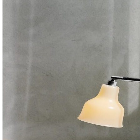
Add to Wishlist
rose flower glass candle holder, 6cm
300
DKK
Tilføj til kurv