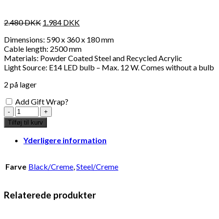
2.480
DKK
1.984
DKK
Dimensions: 590 x 360 x 180 mm
Cable length: 2500 mm
Materials: Powder Coated Steel and Recycled Acrylic
Light Source: E14 LED bulb – Max. 12 W. Comes without a bulb
2 på lager
Add Gift Wrap?
Stål/creme
bordlampe
Tilføj til kurv
antal
Yderligere information
Farve
Black/Creme
,
Steel/Creme
Relaterede produkter