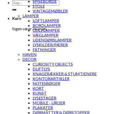
SPISEBORDE
Søg
STOLE
efter:
VINTAGEMØBLER
LAMPER
Kurv
LOFTLAMPER
BORDLAMPER
Ingen varer i kurven.
GULVLAMPER
VÆGLAMPER
UDENDØRSLAMPER
LYSKILDER/PÆRER
FATNINGER
HAVEN
DECOR
CURIOSITY OBJECTS
DUFTLYS
KNAGERÆKKER & STUMTJENERE
KONTORARTIKLER
NOTESBØGER
KORT
KUNST
LYSESTAGER
MOBILE - UROER
PLAKATER
DØRMÅTTER & DØRSTOPPER