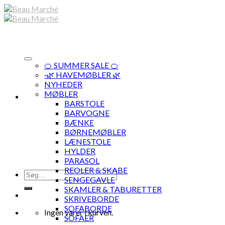
Skip
to
content
🍊 SUMMER SALE 🍊
·🌿 HAVEMØBLER 🌿
NYHEDER
MØBLER
BARSTOLE
BARVOGNE
BÆNKE
BØRNEMØBLER
LÆNESTOLE
HYLDER
PARASOL
REOLER & SKABE
Søg
SENGEGAVLE
efter:
SKAMLER & TABURETTER
SKRIVEBORDE
SOFABORDE
Ingen varer i kurven.
SOFAER