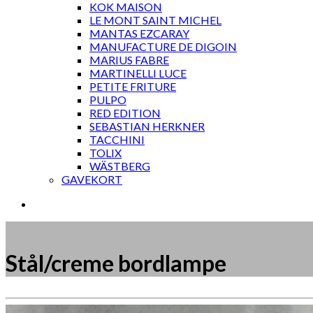
KOK MAISON
LE MONT SAINT MICHEL
MANTAS EZCARAY
MANUFACTURE DE DIGOIN
MARIUS FABRE
MARTINELLI LUCE
PETITE FRITURE
PULPO
RED EDITION
SEBASTIAN HERKNER
TACCHINI
TOLIX
WÄSTBERG
GAVEKORT
Stål/creme bordlampe
Måske kunne nogle af disse produkter have din inte