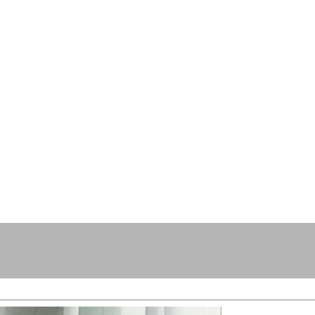
resse?