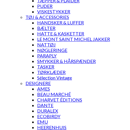
TÆPPER & PLAIDER
PUDER
VISKESTYKKER
TØJ & ACCESSORIES
HANDSKER & LUFFER
BÆLTER
HATTE & KASKETTER
LE MONT SAINT MICHEL JAKKER
NATTØJ
NØGLERINGE
PARAPLY
SMYKKER & HÅRSPÆNDER
TASKER
TØRKLÆDER
Sélection Vintage
DESIGNERE
AMES
BEAU MARCHÉ
CHARVET ÉDITIONS
DANTE
DURALEX
ECOBIRDY
EMU
HEERENHUIS