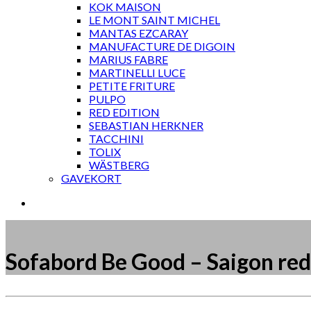
KOK MAISON
LE MONT SAINT MICHEL
MANTAS EZCARAY
MANUFACTURE DE DIGOIN
MARIUS FABRE
MARTINELLI LUCE
PETITE FRITURE
PULPO
RED EDITION
SEBASTIAN HERKNER
TACCHINI
TOLIX
WÄSTBERG
GAVEKORT
Sofabord Be Good – Saigon red
Måske kunne nogle af disse produkter have din inte