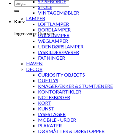
SPISEBORDE
Søg
STOLE
efter:
VINTAGEMØBLER
LAMPER
Kurv
LOFTLAMPER
BORDLAMPER
Ingen varer i kurven.
GULVLAMPER
VÆGLAMPER
UDENDØRSLAMPER
LYSKILDER/PÆRER
FATNINGER
HAVEN
DECOR
CURIOSITY OBJECTS
DUFTLYS
KNAGERÆKKER & STUMTJENERE
KONTORARTIKLER
NOTESBØGER
KORT
KUNST
LYSESTAGER
MOBILE - UROER
PLAKATER
DØRMÅTTER & DØRSTOPPER