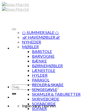
Skip
to
content
🍊 SUMMER SALE 🍊
·🌿 HAVEMØBLER 🌿
NYHEDER
MØBLER
BARSTOLE
BARVOGNE
BÆNKE
BØRNEMØBLER
LÆNESTOLE
HYLDER
PARASOL
REOLER & SKABE
Søg
SENGEGAVLE
efter:
SKAMLER & TABURETTER
SKRIVEBORDE
SOFABORDE
Ingen varer i kurven.
SOFAER