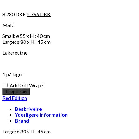
8.280
DKK
5.796
DKK
Mål :
Small: ø 55 x H : 40 cm
Large: ø 80 x H : 45 cm
Lakeret træ
1 på lager
Add Gift Wrap?
Tilføj til kurv
Red Edition
Beskrivelse
Yderligere information
Brand
Large: ø 80 x H : 45 cm