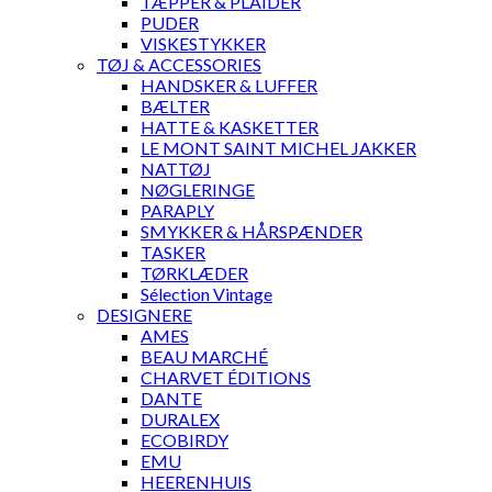
TÆPPER & PLAIDER
PUDER
VISKESTYKKER
TØJ & ACCESSORIES
HANDSKER & LUFFER
BÆLTER
HATTE & KASKETTER
LE MONT SAINT MICHEL JAKKER
NATTØJ
NØGLERINGE
PARAPLY
SMYKKER & HÅRSPÆNDER
TASKER
TØRKLÆDER
Sélection Vintage
DESIGNERE
AMES
BEAU MARCHÉ
CHARVET ÉDITIONS
DANTE
DURALEX
ECOBIRDY
EMU
HEERENHUIS