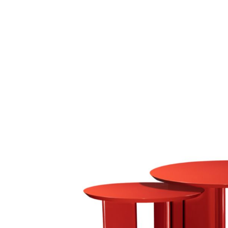
Add to Wishlist
Hiroshi San poster
300
DKK
Vælg muligheder