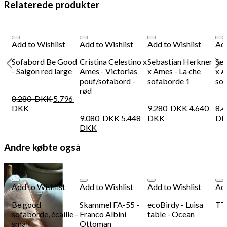
Relaterede produkter
Add to Wishlist
Add to Wishlist
Add to Wishlist
Add
Sofabord Be Good
Cristina Celestino x
Sebastian Herkner
Seb
- Saigon red large
Ames - Victorias
x Ames - La che
x A
pouf/sofabord -
sofaborde 1
sof
rød
8.280
DKK
5.796
DKK
9.280
DKK
4.640
8.
9.080
DKK
5.448
DKK
DK
DKK
Andre købte også
Add to Wishlist
Add to Wishlist
Add to Wishlist
Add
Be good
Skammel FA-55 -
ecoBirdy - Luisa
TT
sofaborde, écaille -
Franco Albini
table - Ocean
small
Ottoman