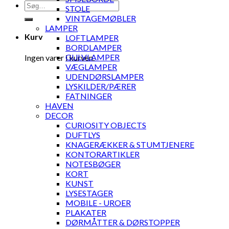
Søg
STOLE
efter:
VINTAGEMØBLER
LAMPER
Kurv
LOFTLAMPER
BORDLAMPER
GULVLAMPER
Ingen varer i kurven.
VÆGLAMPER
UDENDØRSLAMPER
LYSKILDER/PÆRER
FATNINGER
HAVEN
DECOR
CURIOSITY OBJECTS
DUFTLYS
KNAGERÆKKER & STUMTJENERE
KONTORARTIKLER
NOTESBØGER
KORT
KUNST
LYSESTAGER
MOBILE - UROER
PLAKATER
DØRMÅTTER & DØRSTOPPER