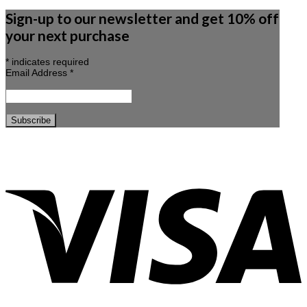
Sign-up to our newsletter and get 10% off
your next purchase
*
indicates required
Email Address
*