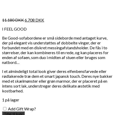
11.180
DKK
6.708
DKK
I FEEL GOOD
Be Good-sofabordene er små sideborde med antaget kurve,
der på elegant vis understøttes af dobbelte vinger, der er
forbundet med en diskret messingafstandsholder. De fås i to
størrelser, der kan kombineres til en rede, og kan placeres for
enden af sofaen, som duo i midten af stuen eller bruges som
natbord…
I et almindeligt total look giver deres elfenbensfarvede eller
rødlakerede træ dem et smart japansk touch. Deres nye bakker
med et skælmønster eller grøn marmor, der er placeret på en
intens sort lak, understreger deres delikate æstetik med
kostbarhed.
1 på lager
Add Gift Wrap?
Tilføj til kurv