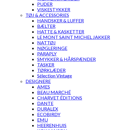
PUDER
VISKESTYKKER
TØJ & ACCESSORIES
HANDSKER & LUFFER
BÆLTER
HATTE & KASKETTER
LE MONT SAINT MICHEL JAKKER
NATTØJ
NØGLERINGE
PARAPLY
SMYKKER & HÅRSPÆNDER
TASKER
TØRKLÆDER
Sélection Vintage
DESIGNERE
AMES
BEAU MARCHÉ
CHARVET ÉDITIONS
DANTE
DURALEX
ECOBIRDY
EMU
HEERENHUIS