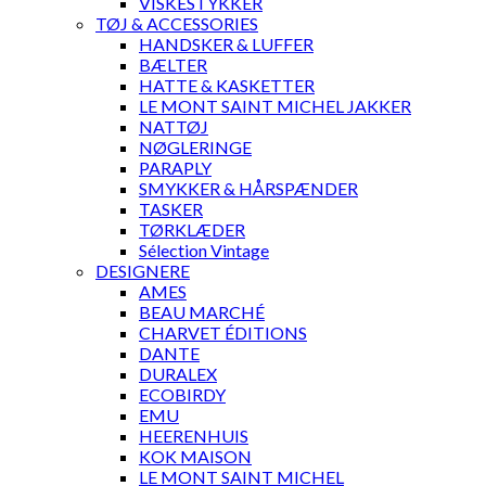
VISKESTYKKER
TØJ & ACCESSORIES
HANDSKER & LUFFER
BÆLTER
HATTE & KASKETTER
LE MONT SAINT MICHEL JAKKER
NATTØJ
NØGLERINGE
PARAPLY
SMYKKER & HÅRSPÆNDER
TASKER
TØRKLÆDER
Sélection Vintage
DESIGNERE
AMES
BEAU MARCHÉ
CHARVET ÉDITIONS
DANTE
DURALEX
ECOBIRDY
EMU
HEERENHUIS
KOK MAISON
LE MONT SAINT MICHEL