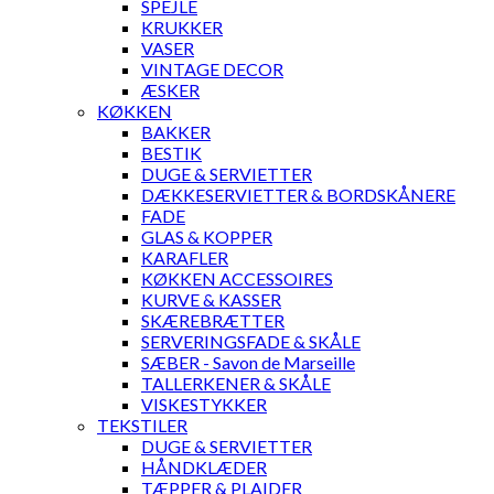
SPEJLE
KRUKKER
VASER
VINTAGE DECOR
ÆSKER
KØKKEN
BAKKER
BESTIK
DUGE & SERVIETTER
DÆKKESERVIETTER & BORDSKÅNERE
FADE
GLAS & KOPPER
KARAFLER
KØKKEN ACCESSOIRES
KURVE & KASSER
SKÆREBRÆTTER
SERVERINGSFADE & SKÅLE
SÆBER - Savon de Marseille
TALLERKENER & SKÅLE
VISKESTYKKER
TEKSTILER
DUGE & SERVIETTER
HÅNDKLÆDER
TÆPPER & PLAIDER