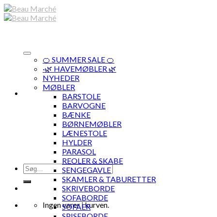
Skip
to
content
🍊 SUMMER SALE 🍊
·🌿 HAVEMØBLER 🌿
NYHEDER
MØBLER
BARSTOLE
BARVOGNE
BÆNKE
BØRNEMØBLER
LÆNESTOLE
HYLDER
PARASOL
REOLER & SKABE
Søg
SENGEGAVLE
efter:
SKAMLER & TABURETTER
SKRIVEBORDE
SOFABORDE
Ingen varer i kurven.
SOFAER
SPISEBORDE