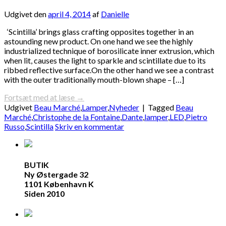
Udgivet den
april 4, 2014
af
Danielle
‘Scintilla’ brings glass crafting opposites together in an
astounding new product. On one hand we see the highly
industrialized technique of borosilicate inner extrusion, which
when lit, causes the light to sparkle and scintillate due to its
ribbed reflective surface.On the other hand we see a contrast
with the outer traditionally mouth-blown shape – […]
Fortsæt med at læse
→
Udgivet
Beau Marché
,
Lamper
,
Nyheder
|
Tagged
Beau
Marché
,
Christophe de la Fontaine
,
Dante
,
lamper
,
LED
,
Pietro
Russo
,
Scintilla
Skriv en kommentar
BUTIK
Ny Østergade 32
1101 København K
Siden 2010