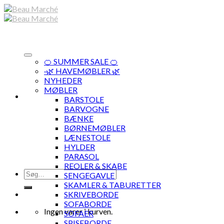
Skip
to
content
🍊 SUMMER SALE 🍊
·🌿 HAVEMØBLER 🌿
NYHEDER
MØBLER
BARSTOLE
BARVOGNE
BÆNKE
BØRNEMØBLER
LÆNESTOLE
HYLDER
PARASOL
REOLER & SKABE
Søg
SENGEGAVLE
efter:
SKAMLER & TABURETTER
SKRIVEBORDE
SOFABORDE
Ingen varer i kurven.
SOFAER
SPISEBORDE