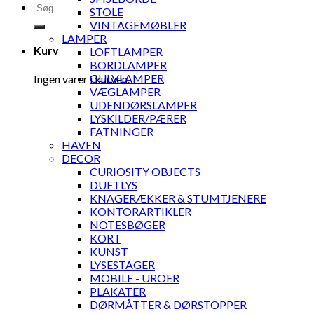
Søg
STOLE
efter:
VINTAGEMØBLER
LAMPER
Kurv
LOFTLAMPER
BORDLAMPER
GULVLAMPER
Ingen varer i kurven.
VÆGLAMPER
UDENDØRSLAMPER
LYSKILDER/PÆRER
FATNINGER
HAVEN
DECOR
CURIOSITY OBJECTS
DUFTLYS
KNAGERÆKKER & STUMTJENERE
KONTORARTIKLER
NOTESBØGER
KORT
KUNST
LYSESTAGER
MOBILE - UROER
PLAKATER
DØRMÅTTER & DØRSTOPPER