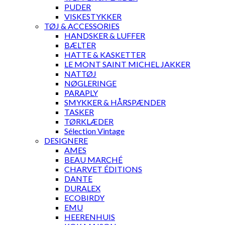
PUDER
VISKESTYKKER
TØJ & ACCESSORIES
HANDSKER & LUFFER
BÆLTER
HATTE & KASKETTER
LE MONT SAINT MICHEL JAKKER
NATTØJ
NØGLERINGE
PARAPLY
SMYKKER & HÅRSPÆNDER
TASKER
TØRKLÆDER
Sélection Vintage
DESIGNERE
AMES
BEAU MARCHÉ
CHARVET ÉDITIONS
DANTE
DURALEX
ECOBIRDY
EMU
HEERENHUIS