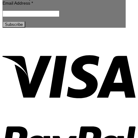
Email Address
*