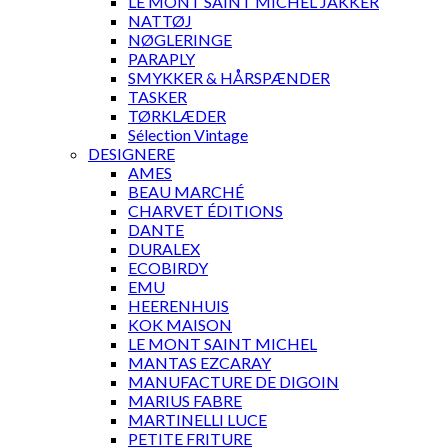
LE MONT SAINT MICHEL JAKKER
NATTØJ
NØGLERINGE
PARAPLY
SMYKKER & HÅRSPÆNDER
TASKER
TØRKLÆDER
Sélection Vintage
DESIGNERE
AMES
BEAU MARCHÉ
CHARVET ÉDITIONS
DANTE
DURALEX
ECOBIRDY
EMU
HEERENHUIS
KOK MAISON
LE MONT SAINT MICHEL
MANTAS EZCARAY
MANUFACTURE DE DIGOIN
MARIUS FABRE
MARTINELLI LUCE
PETITE FRITURE