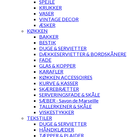
SPEJLE
KRUKKER
VASER
VINTAGE DECOR
ÆSKER
KØKKEN
BAKKER
BESTIK
DUGE & SERVIETTER
DÆKKESERVIETTER & BORDSKÅNERE
FADE
GLAS & KOPPER
KARAFLER
KØKKEN ACCESSOIRES
KURVE & KASSER
SKÆREBRÆTTER
SERVERINGSFADE & SKÅLE
SÆBER - Savon de Marseille
TALLERKENER & SKÅLE
VISKESTYKKER
TEKSTILER
DUGE & SERVIETTER
HÅNDKLÆDER
TÆPPER & PLAIDER