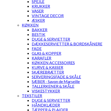
SPEJLE
KRUKKER
VASER
VINTAGE DECOR
ÆSKER
KØKKEN
BAKKER
BESTIK
DUGE & SERVIETTER
DÆKKESERVIETTER & BORDSKÅNERE
FADE
GLAS & KOPPER
KARAFLER
KØKKEN ACCESSOIRES
KURVE & KASSER
SKÆREBRÆTTER
SERVERINGSFADE & SKÅLE
SÆBER - Savon de Marseille
TALLERKENER & SKÅLE
VISKESTYKKER
TEKSTILER
DUGE & SERVIETTER
HÅNDKLÆDER
TÆPPER & PLAIDER