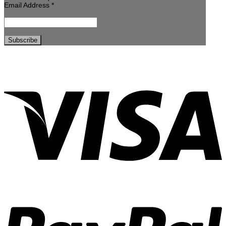
Email Address
*