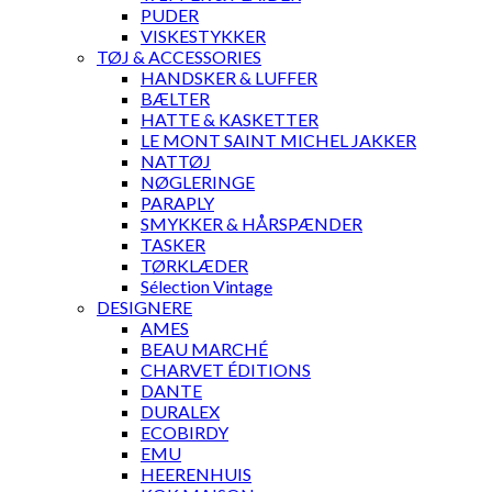
PUDER
VISKESTYKKER
TØJ & ACCESSORIES
HANDSKER & LUFFER
BÆLTER
HATTE & KASKETTER
LE MONT SAINT MICHEL JAKKER
NATTØJ
NØGLERINGE
PARAPLY
SMYKKER & HÅRSPÆNDER
TASKER
TØRKLÆDER
Sélection Vintage
DESIGNERE
AMES
BEAU MARCHÉ
CHARVET ÉDITIONS
DANTE
DURALEX
ECOBIRDY
EMU
HEERENHUIS