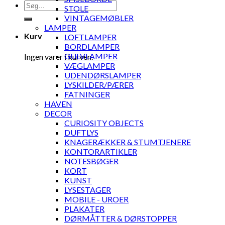
Søg
STOLE
efter:
VINTAGEMØBLER
LAMPER
Kurv
LOFTLAMPER
BORDLAMPER
GULVLAMPER
Ingen varer i kurven.
VÆGLAMPER
UDENDØRSLAMPER
LYSKILDER/PÆRER
FATNINGER
HAVEN
DECOR
CURIOSITY OBJECTS
DUFTLYS
KNAGERÆKKER & STUMTJENERE
KONTORARTIKLER
NOTESBØGER
KORT
KUNST
LYSESTAGER
MOBILE - UROER
PLAKATER
DØRMÅTTER & DØRSTOPPER