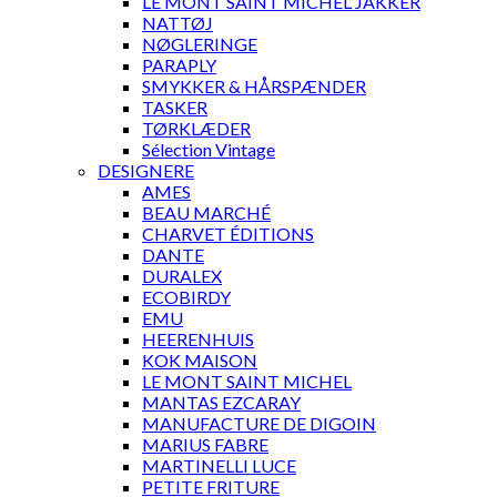
LE MONT SAINT MICHEL JAKKER
NATTØJ
NØGLERINGE
PARAPLY
SMYKKER & HÅRSPÆNDER
TASKER
TØRKLÆDER
Sélection Vintage
DESIGNERE
AMES
BEAU MARCHÉ
CHARVET ÉDITIONS
DANTE
DURALEX
ECOBIRDY
EMU
HEERENHUIS
KOK MAISON
LE MONT SAINT MICHEL
MANTAS EZCARAY
MANUFACTURE DE DIGOIN
MARIUS FABRE
MARTINELLI LUCE
PETITE FRITURE