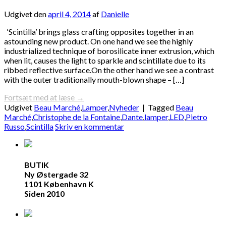
Udgivet den
april 4, 2014
af
Danielle
‘Scintilla’ brings glass crafting opposites together in an
astounding new product. On one hand we see the highly
industrialized technique of borosilicate inner extrusion, which
when lit, causes the light to sparkle and scintillate due to its
ribbed reflective surface.On the other hand we see a contrast
with the outer traditionally mouth-blown shape – […]
Fortsæt med at læse
→
Udgivet
Beau Marché
,
Lamper
,
Nyheder
|
Tagged
Beau
Marché
,
Christophe de la Fontaine
,
Dante
,
lamper
,
LED
,
Pietro
Russo
,
Scintilla
Skriv en kommentar
BUTIK
Ny Østergade 32
1101 København K
Siden 2010