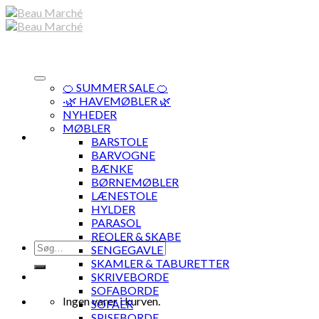
Skip
to
content
🍊 SUMMER SALE 🍊
·🌿 HAVEMØBLER 🌿
NYHEDER
MØBLER
BARSTOLE
BARVOGNE
BÆNKE
BØRNEMØBLER
LÆNESTOLE
HYLDER
PARASOL
REOLER & SKABE
Søg
SENGEGAVLE
efter:
SKAMLER & TABURETTER
SKRIVEBORDE
SOFABORDE
Ingen varer i kurven.
SOFAER
SPISEBORDE