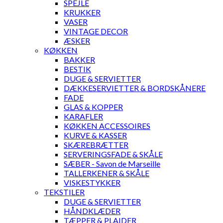
SPEJLE
KRUKKER
VASER
VINTAGE DECOR
ÆSKER
KØKKEN
BAKKER
BESTIK
DUGE & SERVIETTER
DÆKKESERVIETTER & BORDSKÅNERE
FADE
GLAS & KOPPER
KARAFLER
KØKKEN ACCESSOIRES
KURVE & KASSER
SKÆREBRÆTTER
SERVERINGSFADE & SKÅLE
SÆBER - Savon de Marseille
TALLERKENER & SKÅLE
VISKESTYKKER
TEKSTILER
DUGE & SERVIETTER
HÅNDKLÆDER
TÆPPER & PLAIDER