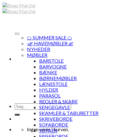
Skip
to
content
🍊 SUMMER SALE 🍊
·🌿 HAVEMØBLER 🌿
NYHEDER
MØBLER
BARSTOLE
BARVOGNE
BÆNKE
BØRNEMØBLER
LÆNESTOLE
HYLDER
PARASOL
REOLER & SKABE
Søg
SENGEGAVLE
efter:
SKAMLER & TABURETTER
SKRIVEBORDE
SOFABORDE
Ingen varer i kurven.
SOFAER
SPISEBORDE