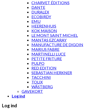
CHARVET ÉDITIONS
DANTE
DURALEX
ECOBIRDY
EMU
HEERENHUIS
KOK MAISON
LE MONT SAINT MICHEL
MANTAS EZCARAY
MANUFACTURE DE DIGOIN
MARIUS FABRE
MARTINELLI LUCE
PETITE FRITURE
PULPO
RED EDITION
SEBASTIAN HERKNER
TACCHINI
TOLIX
WÄSTBERG
GAVEKORT
Log ind
Log ind