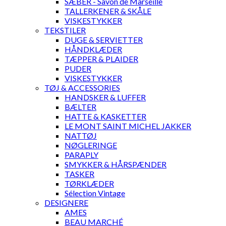
SÆBER - Savon de Marseille
TALLERKENER & SKÅLE
VISKESTYKKER
TEKSTILER
DUGE & SERVIETTER
HÅNDKLÆDER
TÆPPER & PLAIDER
PUDER
VISKESTYKKER
TØJ & ACCESSORIES
HANDSKER & LUFFER
BÆLTER
HATTE & KASKETTER
LE MONT SAINT MICHEL JAKKER
NATTØJ
NØGLERINGE
PARAPLY
SMYKKER & HÅRSPÆNDER
TASKER
TØRKLÆDER
Sélection Vintage
DESIGNERE
AMES
BEAU MARCHÉ