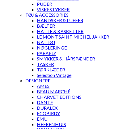
PUDER
VISKESTYKKER
TØJ & ACCESSORIES
HANDSKER & LUFFER
BÆLTER
HATTE & KASKETTER
LE MONT SAINT MICHEL JAKKER
NATTØJ
NØGLERINGE
PARAPLY
SMYKKER & HÅRSPÆNDER
TASKER
TØRKLÆDER
Sélection Vintage
DESIGNERE
AMES
BEAU MARCHÉ
CHARVET ÉDITIONS
DANTE
DURALEX
ECOBIRDY
EMU
HEERENHUIS