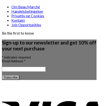
Om Beau Marché
Handelsbetingelser
Privatliv og Cookies
Kontakt
Job Opportunities
Be the first to know
Sign-up to our newsletter and get 10% off
your next purchase
*
indicates required
Email Address
*