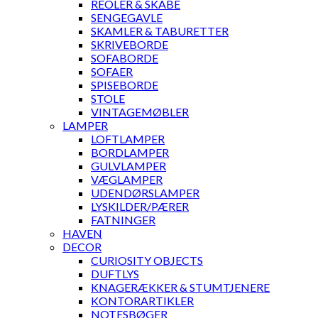
REOLER & SKABE
SENGEGAVLE
SKAMLER & TABURETTER
SKRIVEBORDE
SOFABORDE
SOFAER
SPISEBORDE
STOLE
VINTAGEMØBLER
LAMPER
LOFTLAMPER
BORDLAMPER
GULVLAMPER
VÆGLAMPER
UDENDØRSLAMPER
LYSKILDER/PÆRER
FATNINGER
HAVEN
DECOR
CURIOSITY OBJECTS
DUFTLYS
KNAGERÆKKER & STUMTJENERE
KONTORARTIKLER
NOTESBØGER