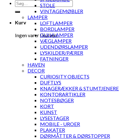
Søg
STOLE
efter:
VINTAGEMØBLER
LAMPER
Kurv
LOFTLAMPER
BORDLAMPER
GULVLAMPER
Ingen varer i kurven.
VÆGLAMPER
UDENDØRSLAMPER
LYSKILDER/PÆRER
FATNINGER
HAVEN
DECOR
CURIOSITY OBJECTS
DUFTLYS
KNAGERÆKKER & STUMTJENERE
KONTORARTIKLER
NOTESBØGER
KORT
KUNST
LYSESTAGER
MOBILE - UROER
PLAKATER
DØRMÅTTER & DØRSTOPPER