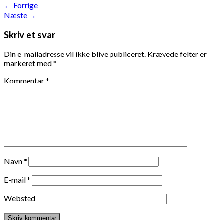
←
Forrige
Næste
→
Skriv et svar
Din e-mailadresse vil ikke blive publiceret.
Krævede felter er
markeret med
*
Kommentar
*
Navn
*
E-mail
*
Websted