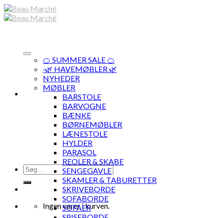
Skip
to
content
🍊 SUMMER SALE 🍊
·🌿 HAVEMØBLER 🌿
NYHEDER
MØBLER
BARSTOLE
BARVOGNE
BÆNKE
BØRNEMØBLER
LÆNESTOLE
HYLDER
PARASOL
REOLER & SKABE
Søg
SENGEGAVLE
efter:
SKAMLER & TABURETTER
SKRIVEBORDE
SOFABORDE
Ingen varer i kurven.
SOFAER
SPISEBORDE