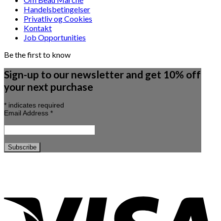
Handelsbetingelser
Privatliv og Cookies
Kontakt
Job Opportunities
Be the first to know
Sign-up to our newsletter and get 10% off
your next purchase
*
indicates required
Email Address
*