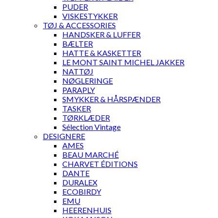
PUDER
VISKESTYKKER
TØJ & ACCESSORIES
HANDSKER & LUFFER
BÆLTER
HATTE & KASKETTER
LE MONT SAINT MICHEL JAKKER
NATTØJ
NØGLERINGE
PARAPLY
SMYKKER & HÅRSPÆNDER
TASKER
TØRKLÆDER
Sélection Vintage
DESIGNERE
AMES
BEAU MARCHÉ
CHARVET ÉDITIONS
DANTE
DURALEX
ECOBIRDY
EMU
HEERENHUIS