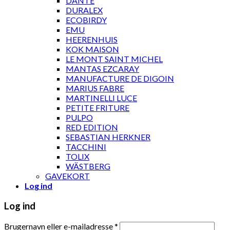
DANTE
DURALEX
ECOBIRDY
EMU
HEERENHUIS
KOK MAISON
LE MONT SAINT MICHEL
MANTAS EZCARAY
MANUFACTURE DE DIGOIN
MARIUS FABRE
MARTINELLI LUCE
PETITE FRITURE
PULPO
RED EDITION
SEBASTIAN HERKNER
TACCHINI
TOLIX
WÄSTBERG
GAVEKORT
Log ind
Log ind
Brugernavn eller e-mailadresse
*