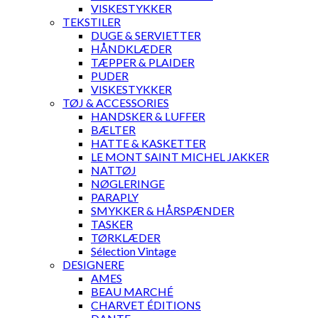
VISKESTYKKER
TEKSTILER
DUGE & SERVIETTER
HÅNDKLÆDER
TÆPPER & PLAIDER
PUDER
VISKESTYKKER
TØJ & ACCESSORIES
HANDSKER & LUFFER
BÆLTER
HATTE & KASKETTER
LE MONT SAINT MICHEL JAKKER
NATTØJ
NØGLERINGE
PARAPLY
SMYKKER & HÅRSPÆNDER
TASKER
TØRKLÆDER
Sélection Vintage
DESIGNERE
AMES
BEAU MARCHÉ
CHARVET ÉDITIONS