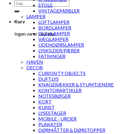
Søg
STOLE
efter:
VINTAGEMØBLER
LAMPER
Kurv
LOFTLAMPER
BORDLAMPER
GULVLAMPER
Ingen varer i kurven.
VÆGLAMPER
UDENDØRSLAMPER
LYSKILDER/PÆRER
FATNINGER
HAVEN
DECOR
CURIOSITY OBJECTS
DUFTLYS
KNAGERÆKKER & STUMTJENERE
KONTORARTIKLER
NOTESBØGER
KORT
KUNST
LYSESTAGER
MOBILE - UROER
PLAKATER
DØRMÅTTER & DØRSTOPPER