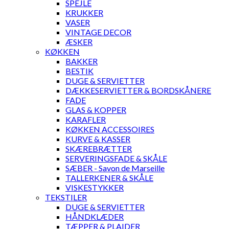
SPEJLE
KRUKKER
VASER
VINTAGE DECOR
ÆSKER
KØKKEN
BAKKER
BESTIK
DUGE & SERVIETTER
DÆKKESERVIETTER & BORDSKÅNERE
FADE
GLAS & KOPPER
KARAFLER
KØKKEN ACCESSOIRES
KURVE & KASSER
SKÆREBRÆTTER
SERVERINGSFADE & SKÅLE
SÆBER - Savon de Marseille
TALLERKENER & SKÅLE
VISKESTYKKER
TEKSTILER
DUGE & SERVIETTER
HÅNDKLÆDER
TÆPPER & PLAIDER