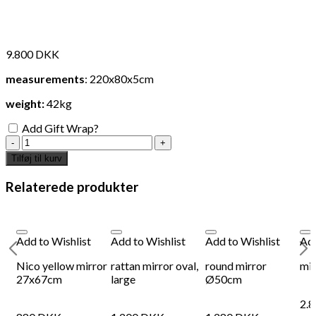
9.800
DKK
measurements
: 220x80x5cm
weight:
42kg
Add Gift Wrap?
Toulouse
mirror
Tilføj til kurv
220x80x5cm
antal
Relaterede produkter
Add to Wishlist
Add to Wishlist
Add to Wishlist
Add
Nico yellow mirror
rattan mirror oval,
round mirror
mi
27x67cm
large
Ø50cm
2.