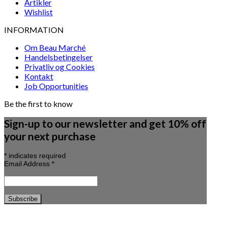
Artikler
Wishlist
INFORMATION
Om Beau Marché
Handelsbetingelser
Privatliv og Cookies
Kontakt
Job Opportunities
Be the first to know
Sign-up to our newsletter and get 10% off
your next purchase
*
indicates required
Email Address
*