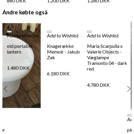
880
DKK
1.200
DKK
1.280
DKK
Andre købte også
Add to Wishlist
Add to Wishlist
Add to Wishlist
old portable
Knagerække
Maria Scarpulla x
lantern
Memoir - Jakub
Valerie Objects -
Zak
Væglampe
Tramonto 04 - dark
1.480
DKK
red
6.180
DKK
4.780
DKK
Add
ner
pi