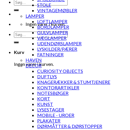
Søg
STOLE
efter:
VINTAGEMØBLER
LAMPER
LOFTLAMPER
Ingen varer i kurven.
BORDLAMPER
GULVLAMPER
Søg
VÆGLAMPER
efter:
UDENDØRSLAMPER
LYSKILDER/PÆRER
Kurv
FATNINGER
HAVEN
Ingen varer i kurven.
DECOR
CURIOSITY OBJECTS
DUFTLYS
KNAGERÆKKER & STUMTJENERE
KONTORARTIKLER
NOTESBØGER
KORT
KUNST
LYSESTAGER
MOBILE - UROER
PLAKATER
DØRMÅTTER & DØRSTOPPER