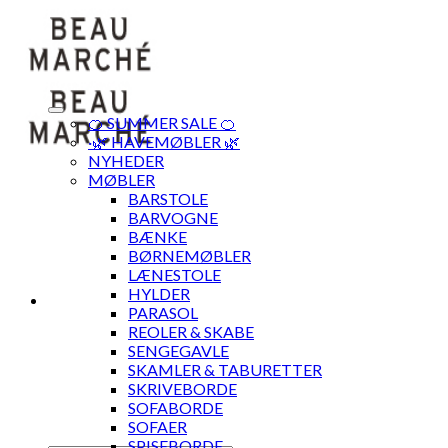
Skip
to
content
🍊 SUMMER SALE 🍊
·🌿 HAVEMØBLER 🌿
NYHEDER
MØBLER
BARSTOLE
BARVOGNE
BÆNKE
BØRNEMØBLER
LÆNESTOLE
HYLDER
PARASOL
REOLER & SKABE
SENGEGAVLE
SKAMLER & TABURETTER
SKRIVEBORDE
SOFABORDE
SOFAER
SPISEBORDE