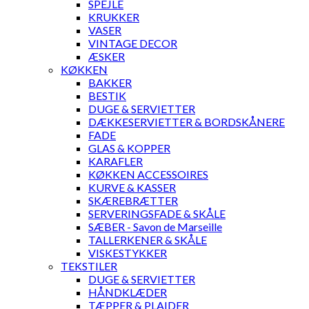
SPEJLE
KRUKKER
VASER
VINTAGE DECOR
ÆSKER
KØKKEN
BAKKER
BESTIK
DUGE & SERVIETTER
DÆKKESERVIETTER & BORDSKÅNERE
FADE
GLAS & KOPPER
KARAFLER
KØKKEN ACCESSOIRES
KURVE & KASSER
SKÆREBRÆTTER
SERVERINGSFADE & SKÅLE
SÆBER - Savon de Marseille
TALLERKENER & SKÅLE
VISKESTYKKER
TEKSTILER
DUGE & SERVIETTER
HÅNDKLÆDER
TÆPPER & PLAIDER