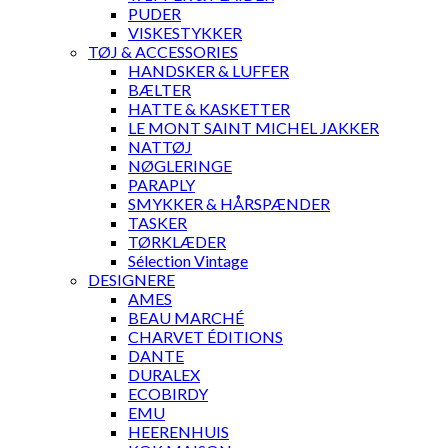
PUDER
VISKESTYKKER
TØJ & ACCESSORIES
HANDSKER & LUFFER
BÆLTER
HATTE & KASKETTER
LE MONT SAINT MICHEL JAKKER
NATTØJ
NØGLERINGE
PARAPLY
SMYKKER & HÅRSPÆNDER
TASKER
TØRKLÆDER
Sélection Vintage
DESIGNERE
AMES
BEAU MARCHÉ
CHARVET ÉDITIONS
DANTE
DURALEX
ECOBIRDY
EMU
HEERENHUIS