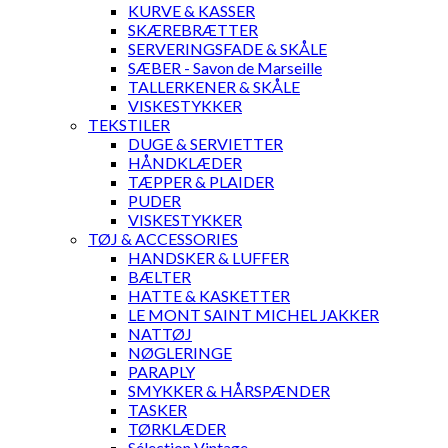
KURVE & KASSER
SKÆREBRÆTTER
SERVERINGSFADE & SKÅLE
SÆBER - Savon de Marseille
TALLERKENER & SKÅLE
VISKESTYKKER
TEKSTILER
DUGE & SERVIETTER
HÅNDKLÆDER
TÆPPER & PLAIDER
PUDER
VISKESTYKKER
TØJ & ACCESSORIES
HANDSKER & LUFFER
BÆLTER
HATTE & KASKETTER
LE MONT SAINT MICHEL JAKKER
NATTØJ
NØGLERINGE
PARAPLY
SMYKKER & HÅRSPÆNDER
TASKER
TØRKLÆDER
Sélection Vintage