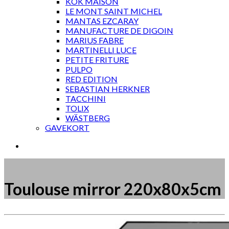
KOK MAISON
LE MONT SAINT MICHEL
MANTAS EZCARAY
MANUFACTURE DE DIGOIN
MARIUS FABRE
MARTINELLI LUCE
PETITE FRITURE
PULPO
RED EDITION
SEBASTIAN HERKNER
TACCHINI
TOLIX
WÄSTBERG
GAVEKORT
Toulouse mirror 220x80x5cm
Måske kunne nogle af disse produkter have din