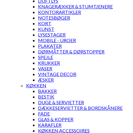
DUFTLYS
KNAGERÆKKER & STUMTJENERE
KONTORARTIKLER
NOTESBØGER
KORT
KUNST
LYSESTAGER
MOBILE - UROER
PLAKATER
DØRMÅTTER & DØRSTOPPER
SPEJLE
KRUKKER
VASER
VINTAGE DECOR
ÆSKER
KØKKEN
BAKKER
BESTIK
DUGE & SERVIETTER
DÆKKESERVIETTER & BORDSKÅNERE
FADE
GLAS & KOPPER
KARAFLER
KØKKEN ACCESSOIRES