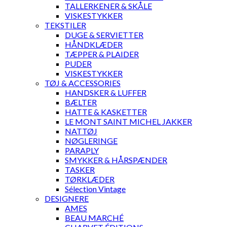
TALLERKENER & SKÅLE
VISKESTYKKER
TEKSTILER
DUGE & SERVIETTER
HÅNDKLÆDER
TÆPPER & PLAIDER
PUDER
VISKESTYKKER
TØJ & ACCESSORIES
HANDSKER & LUFFER
BÆLTER
HATTE & KASKETTER
LE MONT SAINT MICHEL JAKKER
NATTØJ
NØGLERINGE
PARAPLY
SMYKKER & HÅRSPÆNDER
TASKER
TØRKLÆDER
Sélection Vintage
DESIGNERE
AMES
BEAU MARCHÉ