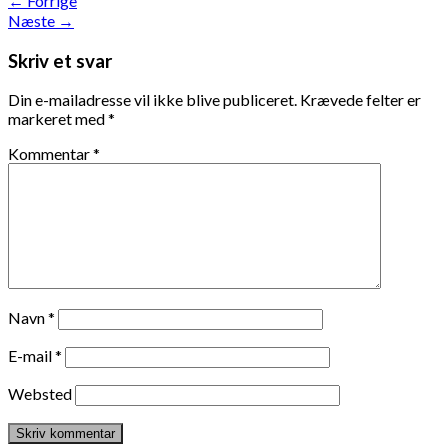
←
Forrige
Næste
→
Skriv et svar
Din e-mailadresse vil ikke blive publiceret.
Krævede felter er
markeret med
*
Kommentar
*
Navn
*
E-mail
*
Websted