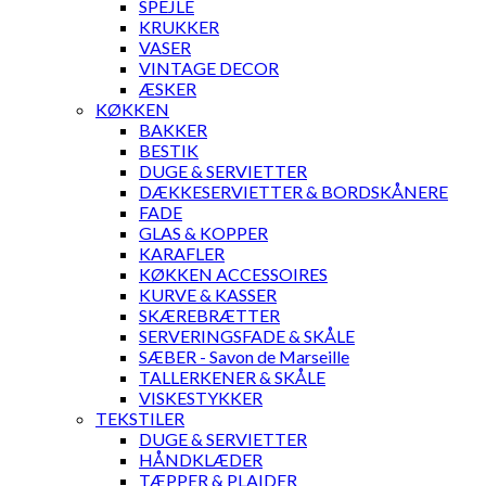
SPEJLE
KRUKKER
VASER
VINTAGE DECOR
ÆSKER
KØKKEN
BAKKER
BESTIK
DUGE & SERVIETTER
DÆKKESERVIETTER & BORDSKÅNERE
FADE
GLAS & KOPPER
KARAFLER
KØKKEN ACCESSOIRES
KURVE & KASSER
SKÆREBRÆTTER
SERVERINGSFADE & SKÅLE
SÆBER - Savon de Marseille
TALLERKENER & SKÅLE
VISKESTYKKER
TEKSTILER
DUGE & SERVIETTER
HÅNDKLÆDER
TÆPPER & PLAIDER