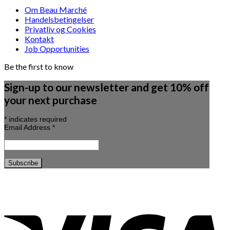
Om Beau Marché
Handelsbetingelser
Privatliv og Cookies
Kontakt
Job Opportunities
Be the first to know
Sign-up to our newsletter and get 10% off
your next purchase
*
indicates required
Email Address
*