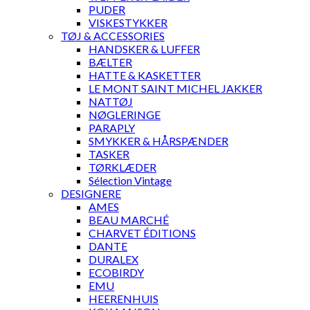
PUDER
VISKESTYKKER
TØJ & ACCESSORIES
HANDSKER & LUFFER
BÆLTER
HATTE & KASKETTER
LE MONT SAINT MICHEL JAKKER
NATTØJ
NØGLERINGE
PARAPLY
SMYKKER & HÅRSPÆNDER
TASKER
TØRKLÆDER
Sélection Vintage
DESIGNERE
AMES
BEAU MARCHÉ
CHARVET ÉDITIONS
DANTE
DURALEX
ECOBIRDY
EMU
HEERENHUIS