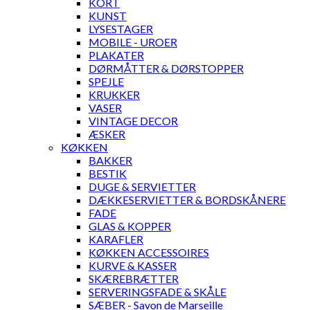
KORT
KUNST
LYSESTAGER
MOBILE - UROER
PLAKATER
DØRMÅTTER & DØRSTOPPER
SPEJLE
KRUKKER
VASER
VINTAGE DECOR
ÆSKER
KØKKEN
BAKKER
BESTIK
DUGE & SERVIETTER
DÆKKESERVIETTER & BORDSKÅNERE
FADE
GLAS & KOPPER
KARAFLER
KØKKEN ACCESSOIRES
KURVE & KASSER
SKÆREBRÆTTER
SERVERINGSFADE & SKÅLE
SÆBER - Savon de Marseille