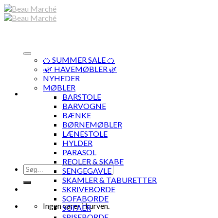
Skip
to
content
🍊 SUMMER SALE 🍊
·🌿 HAVEMØBLER 🌿
NYHEDER
MØBLER
BARSTOLE
BARVOGNE
BÆNKE
BØRNEMØBLER
LÆNESTOLE
HYLDER
PARASOL
REOLER & SKABE
Søg
SENGEGAVLE
efter:
SKAMLER & TABURETTER
SKRIVEBORDE
SOFABORDE
Ingen varer i kurven.
SOFAER
SPISEBORDE