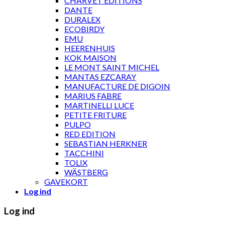
CHARVET ÉDITIONS
DANTE
DURALEX
ECOBIRDY
EMU
HEERENHUIS
KOK MAISON
LE MONT SAINT MICHEL
MANTAS EZCARAY
MANUFACTURE DE DIGOIN
MARIUS FABRE
MARTINELLI LUCE
PETITE FRITURE
PULPO
RED EDITION
SEBASTIAN HERKNER
TACCHINI
TOLIX
WÄSTBERG
GAVEKORT
Log ind
Log ind