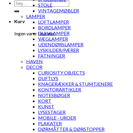
Søg
STOLE
efter:
VINTAGEMØBLER
LAMPER
Kurv
LOFTLAMPER
BORDLAMPER
GULVLAMPER
Ingen varer i kurven.
VÆGLAMPER
UDENDØRSLAMPER
LYSKILDER/PÆRER
FATNINGER
HAVEN
DECOR
CURIOSITY OBJECTS
DUFTLYS
KNAGERÆKKER & STUMTJENERE
KONTORARTIKLER
NOTESBØGER
KORT
KUNST
LYSESTAGER
MOBILE - UROER
PLAKATER
DØRMÅTTER & DØRSTOPPER