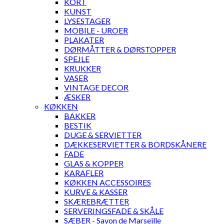
KORT
KUNST
LYSESTAGER
MOBILE - UROER
PLAKATER
DØRMÅTTER & DØRSTOPPER
SPEJLE
KRUKKER
VASER
VINTAGE DECOR
ÆSKER
KØKKEN
BAKKER
BESTIK
DUGE & SERVIETTER
DÆKKESERVIETTER & BORDSKÅNERE
FADE
GLAS & KOPPER
KARAFLER
KØKKEN ACCESSOIRES
KURVE & KASSER
SKÆREBRÆTTER
SERVERINGSFADE & SKÅLE
SÆBER - Savon de Marseille