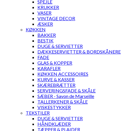
SPEJLE
KRUKKER
VASER
VINTAGE DECOR
ÆSKER
KØKKEN
BAKKER
BESTIK
DUGE & SERVIETTER
DÆKKESERVIETTER & BORDSKÅNERE
FADE
GLAS & KOPPER
KARAFLER
KØKKEN ACCESSOIRES
KURVE & KASSER
SKÆREBRÆTTER
SERVERINGSFADE & SKÅLE
SÆBER - Savon de Marseille
TALLERKENER & SKÅLE
VISKESTYKKER
TEKSTILER
DUGE & SERVIETTER
HÅNDKLÆDER
TÆPPER & PLAIDER