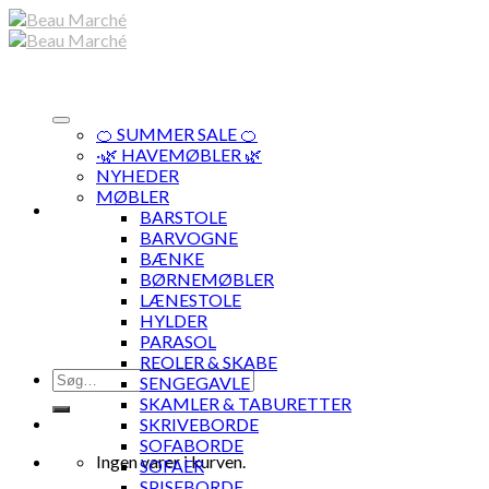
Skip
to
content
🍊 SUMMER SALE 🍊
·🌿 HAVEMØBLER 🌿
NYHEDER
MØBLER
BARSTOLE
BARVOGNE
BÆNKE
BØRNEMØBLER
LÆNESTOLE
HYLDER
PARASOL
REOLER & SKABE
Søg
SENGEGAVLE
efter:
SKAMLER & TABURETTER
SKRIVEBORDE
SOFABORDE
Ingen varer i kurven.
SOFAER
SPISEBORDE