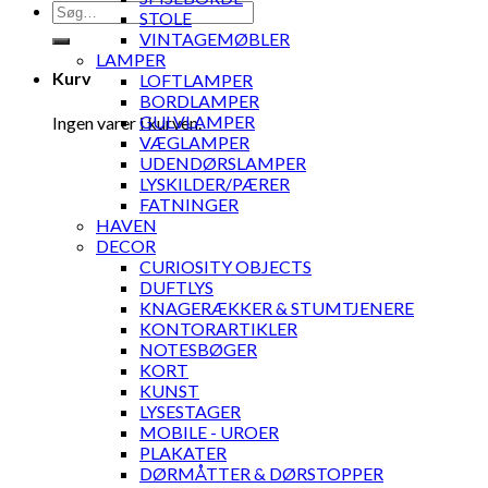
Søg
STOLE
efter:
VINTAGEMØBLER
LAMPER
Kurv
LOFTLAMPER
BORDLAMPER
GULVLAMPER
Ingen varer i kurven.
VÆGLAMPER
UDENDØRSLAMPER
LYSKILDER/PÆRER
FATNINGER
HAVEN
DECOR
CURIOSITY OBJECTS
DUFTLYS
KNAGERÆKKER & STUMTJENERE
KONTORARTIKLER
NOTESBØGER
KORT
KUNST
LYSESTAGER
MOBILE - UROER
PLAKATER
DØRMÅTTER & DØRSTOPPER