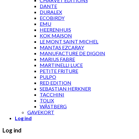
CHARVET ÉDITIONS
DANTE
DURALEX
ECOBIRDY
EMU
HEERENHUIS
KOK MAISON
LE MONT SAINT MICHEL
MANTAS EZCARAY
MANUFACTURE DE DIGOIN
MARIUS FABRE
MARTINELLI LUCE
PETITE FRITURE
PULPO
RED EDITION
SEBASTIAN HERKNER
TACCHINI
TOLIX
WÄSTBERG
GAVEKORT
Log ind
Log ind