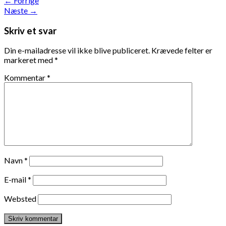
←
Forrige
Næste
→
Skriv et svar
Din e-mailadresse vil ikke blive publiceret.
Krævede felter er
markeret med
*
Kommentar
*
Navn
*
E-mail
*
Websted