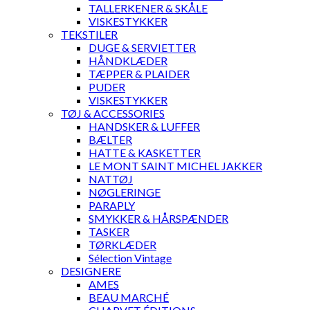
TALLERKENER & SKÅLE
VISKESTYKKER
TEKSTILER
DUGE & SERVIETTER
HÅNDKLÆDER
TÆPPER & PLAIDER
PUDER
VISKESTYKKER
TØJ & ACCESSORIES
HANDSKER & LUFFER
BÆLTER
HATTE & KASKETTER
LE MONT SAINT MICHEL JAKKER
NATTØJ
NØGLERINGE
PARAPLY
SMYKKER & HÅRSPÆNDER
TASKER
TØRKLÆDER
Sélection Vintage
DESIGNERE
AMES
BEAU MARCHÉ