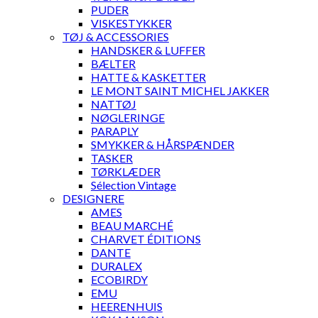
PUDER
VISKESTYKKER
TØJ & ACCESSORIES
HANDSKER & LUFFER
BÆLTER
HATTE & KASKETTER
LE MONT SAINT MICHEL JAKKER
NATTØJ
NØGLERINGE
PARAPLY
SMYKKER & HÅRSPÆNDER
TASKER
TØRKLÆDER
Sélection Vintage
DESIGNERE
AMES
BEAU MARCHÉ
CHARVET ÉDITIONS
DANTE
DURALEX
ECOBIRDY
EMU
HEERENHUIS