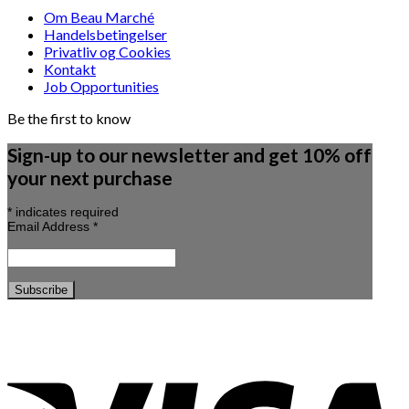
Om Beau Marché
Handelsbetingelser
Privatliv og Cookies
Kontakt
Job Opportunities
Be the first to know
Sign-up to our newsletter and get 10% off
your next purchase
*
indicates required
Email Address
*