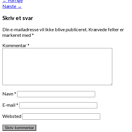
←
Forrige
Næste
→
Skriv et svar
Din e-mailadresse vil ikke blive publiceret.
Krævede felter er
markeret med
*
Kommentar
*
Navn
*
E-mail
*
Websted