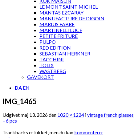
KOK MAISON
LE MONT SAINT MICHEL
MANTAS EZCARAY
MANUFACTURE DE DIGOIN
MARIUS FABRE
MARTINELLI LUCE
PETITE FRITURE
PULPO
RED EDITION
SEBASTIAN HERKNER
TACCHINI
TOLIX
WÄSTBERG
GAVEKORT
DA
EN
IMG_1465
Udgivet
maj 13, 2026
den
1020 × 1224
i
vintage french glasses
– 6 pcs
Trackbacks er lukket, men du kan
kommenterer
.