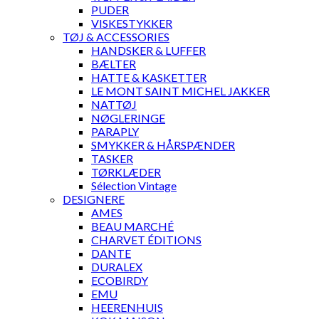
PUDER
VISKESTYKKER
TØJ & ACCESSORIES
HANDSKER & LUFFER
BÆLTER
HATTE & KASKETTER
LE MONT SAINT MICHEL JAKKER
NATTØJ
NØGLERINGE
PARAPLY
SMYKKER & HÅRSPÆNDER
TASKER
TØRKLÆDER
Sélection Vintage
DESIGNERE
AMES
BEAU MARCHÉ
CHARVET ÉDITIONS
DANTE
DURALEX
ECOBIRDY
EMU
HEERENHUIS