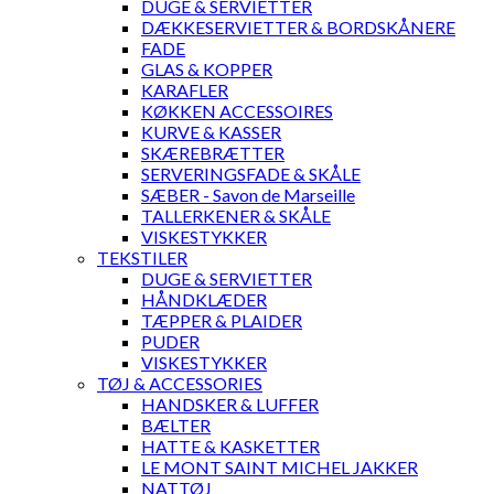
DUGE & SERVIETTER
DÆKKESERVIETTER & BORDSKÅNERE
FADE
GLAS & KOPPER
KARAFLER
KØKKEN ACCESSOIRES
KURVE & KASSER
SKÆREBRÆTTER
SERVERINGSFADE & SKÅLE
SÆBER - Savon de Marseille
TALLERKENER & SKÅLE
VISKESTYKKER
TEKSTILER
DUGE & SERVIETTER
HÅNDKLÆDER
TÆPPER & PLAIDER
PUDER
VISKESTYKKER
TØJ & ACCESSORIES
HANDSKER & LUFFER
BÆLTER
HATTE & KASKETTER
LE MONT SAINT MICHEL JAKKER
NATTØJ