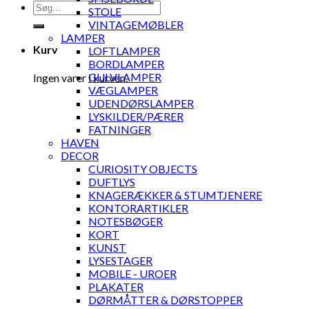
Søg
STOLE
efter:
VINTAGEMØBLER
LAMPER
Kurv
LOFTLAMPER
BORDLAMPER
GULVLAMPER
Ingen varer i kurven.
VÆGLAMPER
UDENDØRSLAMPER
LYSKILDER/PÆRER
FATNINGER
HAVEN
DECOR
CURIOSITY OBJECTS
DUFTLYS
KNAGERÆKKER & STUMTJENERE
KONTORARTIKLER
NOTESBØGER
KORT
KUNST
LYSESTAGER
MOBILE - UROER
PLAKATER
DØRMÅTTER & DØRSTOPPER