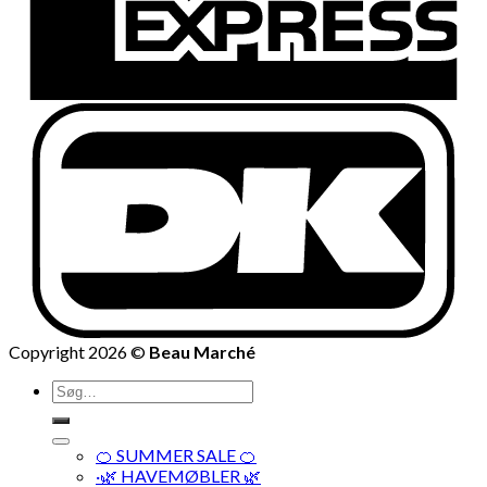
Copyright 2026 ©
Beau Marché
Søg
efter:
🍊 SUMMER SALE 🍊
·🌿 HAVEMØBLER 🌿