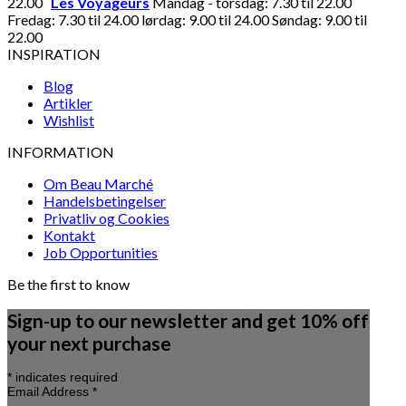
22.00
Les Voyageurs
Mandag - torsdag: 7.30 til 22.00
Fredag: 7.30 til 24.00 lørdag: 9.00 til 24.00 Søndag: 9.00 til
22.00
INSPIRATION
Blog
Artikler
Wishlist
INFORMATION
Om Beau Marché
Handelsbetingelser
Privatliv og Cookies
Kontakt
Job Opportunities
Be the first to know
Sign-up to our newsletter and get 10% off
your next purchase
*
indicates required
Email Address
*