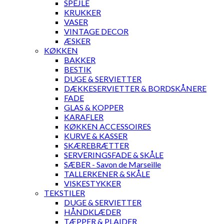
SPEJLE
KRUKKER
VASER
VINTAGE DECOR
ÆSKER
KØKKEN
BAKKER
BESTIK
DUGE & SERVIETTER
DÆKKESERVIETTER & BORDSKÅNERE
FADE
GLAS & KOPPER
KARAFLER
KØKKEN ACCESSOIRES
KURVE & KASSER
SKÆREBRÆTTER
SERVERINGSFADE & SKÅLE
SÆBER - Savon de Marseille
TALLERKENER & SKÅLE
VISKESTYKKER
TEKSTILER
DUGE & SERVIETTER
HÅNDKLÆDER
TÆPPER & PLAIDER