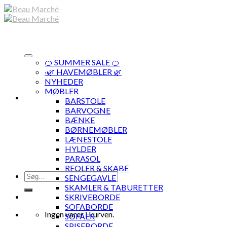
Skip
to
content
🍊 SUMMER SALE 🍊
·🌿 HAVEMØBLER 🌿
NYHEDER
MØBLER
BARSTOLE
BARVOGNE
BÆNKE
BØRNEMØBLER
LÆNESTOLE
HYLDER
PARASOL
REOLER & SKABE
Søg
SENGEGAVLE
efter:
SKAMLER & TABURETTER
SKRIVEBORDE
SOFABORDE
Ingen varer i kurven.
SOFAER
SPISEBORDE