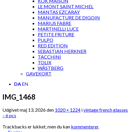
KOK MAISON
LE MONT SAINT MICHEL
MANTAS EZCARAY
MANUFACTURE DE DIGOIN
MARIUS FABRE
MARTINELLI LUCE
PETITE FRITURE
PULPO
RED EDITION
SEBASTIAN HERKNER
TACCHINI
TOLIX
WÄSTBERG
GAVEKORT
DA
EN
IMG_1468
Udgivet
maj 13, 2026
den
1020 × 1224
i
vintage french glasses
– 6 pcs
Trackbacks er lukket, men du kan
kommenterer
.