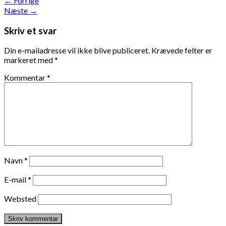
←
Forrige
Næste
→
Skriv et svar
Din e-mailadresse vil ikke blive publiceret.
Krævede felter er
markeret med
*
Kommentar
*
Navn
*
E-mail
*
Websted