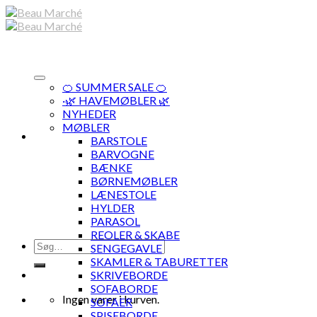
Skip
to
content
🍊 SUMMER SALE 🍊
·🌿 HAVEMØBLER 🌿
NYHEDER
MØBLER
BARSTOLE
BARVOGNE
BÆNKE
BØRNEMØBLER
LÆNESTOLE
HYLDER
PARASOL
REOLER & SKABE
Søg
SENGEGAVLE
efter:
SKAMLER & TABURETTER
SKRIVEBORDE
SOFABORDE
Ingen varer i kurven.
SOFAER
SPISEBORDE