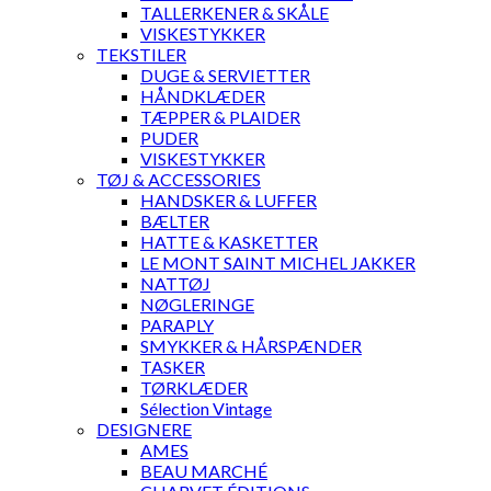
TALLERKENER & SKÅLE
VISKESTYKKER
TEKSTILER
DUGE & SERVIETTER
HÅNDKLÆDER
TÆPPER & PLAIDER
PUDER
VISKESTYKKER
TØJ & ACCESSORIES
HANDSKER & LUFFER
BÆLTER
HATTE & KASKETTER
LE MONT SAINT MICHEL JAKKER
NATTØJ
NØGLERINGE
PARAPLY
SMYKKER & HÅRSPÆNDER
TASKER
TØRKLÆDER
Sélection Vintage
DESIGNERE
AMES
BEAU MARCHÉ