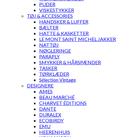
PUDER
VISKESTYKKER
TØJ & ACCESSORIES
HANDSKER & LUFFER
BÆLTER
HATTE & KASKETTER
LE MONT SAINT MICHEL JAKKER
NATTØJ
NØGLERINGE
PARAPLY
SMYKKER & HÅRSPÆNDER
TASKER
TØRKLÆDER
Sélection Vintage
DESIGNERE
AMES
BEAU MARCHÉ
CHARVET ÉDITIONS
DANTE
DURALEX
ECOBIRDY
EMU
HEERENHUIS