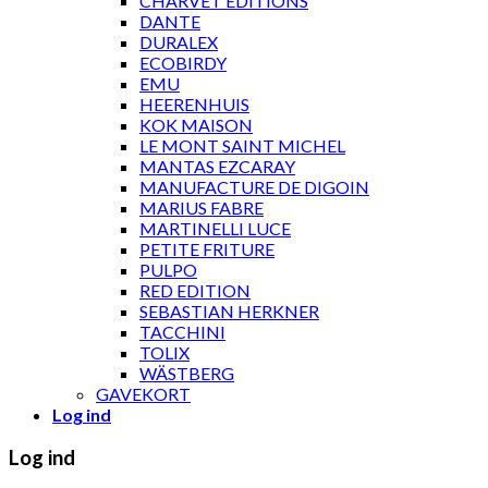
CHARVET ÉDITIONS
DANTE
DURALEX
ECOBIRDY
EMU
HEERENHUIS
KOK MAISON
LE MONT SAINT MICHEL
MANTAS EZCARAY
MANUFACTURE DE DIGOIN
MARIUS FABRE
MARTINELLI LUCE
PETITE FRITURE
PULPO
RED EDITION
SEBASTIAN HERKNER
TACCHINI
TOLIX
WÄSTBERG
GAVEKORT
Log ind
Log ind