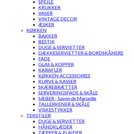
SPEJLE
KRUKKER
VASER
VINTAGE DECOR
ÆSKER
KØKKEN
BAKKER
BESTIK
DUGE & SERVIETTER
DÆKKESERVIETTER & BORDSKÅNERE
FADE
GLAS & KOPPER
KARAFLER
KØKKEN ACCESSOIRES
KURVE & KASSER
SKÆREBRÆTTER
SERVERINGSFADE & SKÅLE
SÆBER - Savon de Marseille
TALLERKENER & SKÅLE
VISKESTYKKER
TEKSTILER
DUGE & SERVIETTER
HÅNDKLÆDER
TÆPPER & PLAIDER