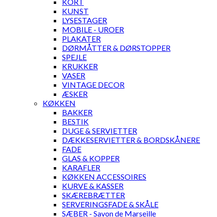
KORT
KUNST
LYSESTAGER
MOBILE - UROER
PLAKATER
DØRMÅTTER & DØRSTOPPER
SPEJLE
KRUKKER
VASER
VINTAGE DECOR
ÆSKER
KØKKEN
BAKKER
BESTIK
DUGE & SERVIETTER
DÆKKESERVIETTER & BORDSKÅNERE
FADE
GLAS & KOPPER
KARAFLER
KØKKEN ACCESSOIRES
KURVE & KASSER
SKÆREBRÆTTER
SERVERINGSFADE & SKÅLE
SÆBER - Savon de Marseille