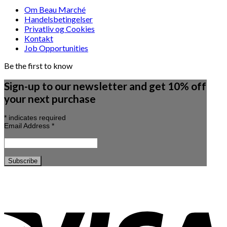
Om Beau Marché
Handelsbetingelser
Privatliv og Cookies
Kontakt
Job Opportunities
Be the first to know
Sign-up to our newsletter and get 10% off
your next purchase
*
indicates required
Email Address
*