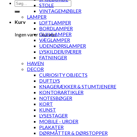
Søg
STOLE
efter:
VINTAGEMØBLER
LAMPER
Kurv
LOFTLAMPER
BORDLAMPER
GULVLAMPER
Ingen varer i kurven.
VÆGLAMPER
UDENDØRSLAMPER
LYSKILDER/PÆRER
FATNINGER
HAVEN
DECOR
CURIOSITY OBJECTS
DUFTLYS
KNAGERÆKKER & STUMTJENERE
KONTORARTIKLER
NOTESBØGER
KORT
KUNST
LYSESTAGER
MOBILE - UROER
PLAKATER
DØRMÅTTER & DØRSTOPPER