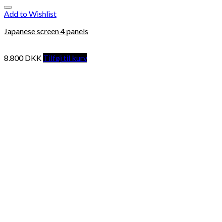
Add to Wishlist
Japanese screen 4 panels
8.800
DKK
Tilføj til kurv