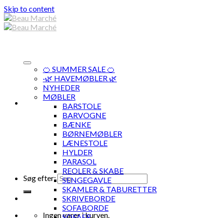
Skip to content
🍊 SUMMER SALE 🍊
·🌿 HAVEMØBLER 🌿
NYHEDER
MØBLER
BARSTOLE
BARVOGNE
BÆNKE
BØRNEMØBLER
LÆNESTOLE
HYLDER
PARASOL
REOLER & SKABE
Søg efter:
SENGEGAVLE
SKAMLER & TABURETTER
SKRIVEBORDE
SOFABORDE
Ingen varer i kurven.
SOFAER