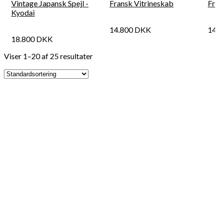
Vintage Japansk Spejl -
Fransk Vitrineskab
Fra
Kyodai
14.800
DKK
14
18.800
DKK
Viser 1–20 af 25 resultater