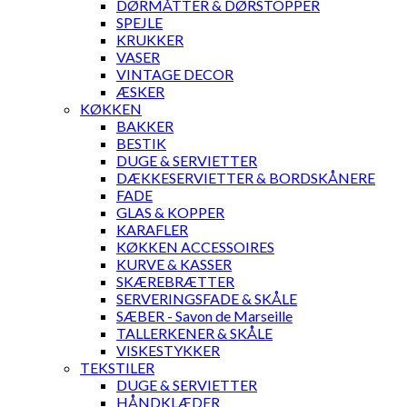
DØRMÅTTER & DØRSTOPPER
SPEJLE
KRUKKER
VASER
VINTAGE DECOR
ÆSKER
KØKKEN
BAKKER
BESTIK
DUGE & SERVIETTER
DÆKKESERVIETTER & BORDSKÅNERE
FADE
GLAS & KOPPER
KARAFLER
KØKKEN ACCESSOIRES
KURVE & KASSER
SKÆREBRÆTTER
SERVERINGSFADE & SKÅLE
SÆBER - Savon de Marseille
TALLERKENER & SKÅLE
VISKESTYKKER
TEKSTILER
DUGE & SERVIETTER
HÅNDKLÆDER