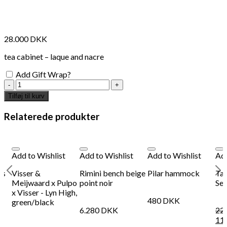
28.000
DKK
tea cabinet – laque and nacre
Add Gift Wrap?
oha
dana
Tilføj til kurv
-
japanese
Relaterede produkter
cabinet
antal
Add to Wishlist
Add to Wishlist
Add to Wishlist
Add
rs
Visser &
Rimini bench beige
Pilar hammock
Tau
Meijwaard x Pulpo
point noir
Seb
x Visser - Lyn High,
480
DKK
green/black
6.280
DKK
22
11