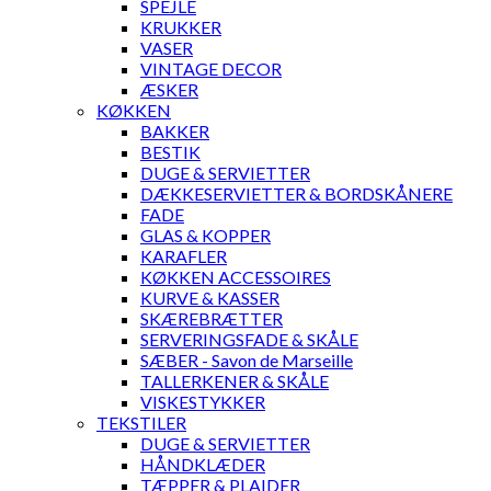
SPEJLE
KRUKKER
VASER
VINTAGE DECOR
ÆSKER
KØKKEN
BAKKER
BESTIK
DUGE & SERVIETTER
DÆKKESERVIETTER & BORDSKÅNERE
FADE
GLAS & KOPPER
KARAFLER
KØKKEN ACCESSOIRES
KURVE & KASSER
SKÆREBRÆTTER
SERVERINGSFADE & SKÅLE
SÆBER - Savon de Marseille
TALLERKENER & SKÅLE
VISKESTYKKER
TEKSTILER
DUGE & SERVIETTER
HÅNDKLÆDER
TÆPPER & PLAIDER