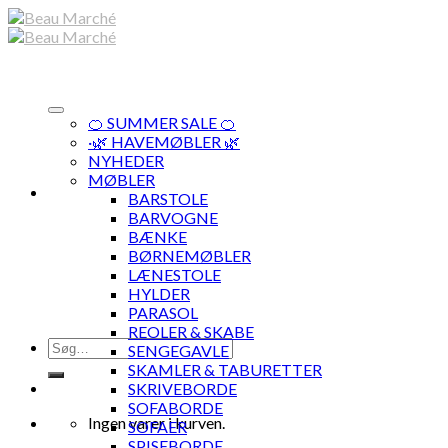
Skip
to
content
🍊 SUMMER SALE 🍊
·🌿 HAVEMØBLER 🌿
NYHEDER
MØBLER
BARSTOLE
BARVOGNE
BÆNKE
BØRNEMØBLER
LÆNESTOLE
HYLDER
PARASOL
REOLER & SKABE
Søg
SENGEGAVLE
efter:
SKAMLER & TABURETTER
SKRIVEBORDE
SOFABORDE
Ingen varer i kurven.
SOFAER
SPISEBORDE