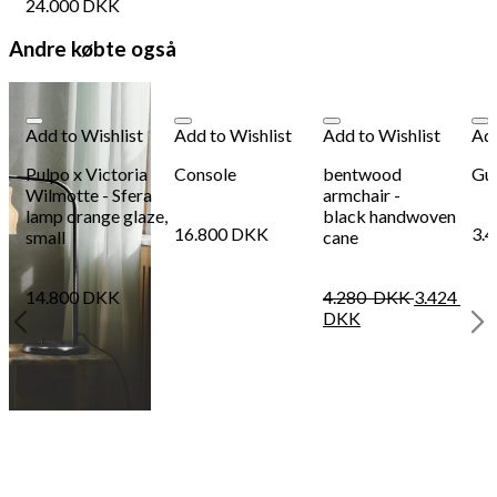
24.000
DKK
Andre købte også
Add to Wishlist
Add to Wishlist
Add to Wishlist
Add
Pulpo x Victoria
Console
bentwood
Gul
Wilmotte - Sfera
armchair -
lamp orange glaze,
black handwoven
16.800
DKK
3.
small
cane
14.800
DKK
4.280
DKK
3.424
DKK