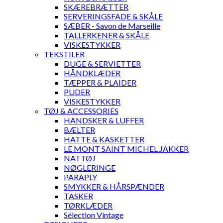
SKÆREBRÆTTER
SERVERINGSFADE & SKÅLE
SÆBER - Savon de Marseille
TALLERKENER & SKÅLE
VISKESTYKKER
TEKSTILER
DUGE & SERVIETTER
HÅNDKLÆDER
TÆPPER & PLAIDER
PUDER
VISKESTYKKER
TØJ & ACCESSORIES
HANDSKER & LUFFER
BÆLTER
HATTE & KASKETTER
LE MONT SAINT MICHEL JAKKER
NATTØJ
NØGLERINGE
PARAPLY
SMYKKER & HÅRSPÆNDER
TASKER
TØRKLÆDER
Sélection Vintage