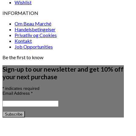
Wishlist
INFORMATION
Om Beau Marché
Handelsbetingelser
Privatliv og Cookies
Kontakt
Job Opportunities
Be the first to know
Sign-up to our newsletter and get 10% off
your next purchase
*
indicates required
Email Address
*