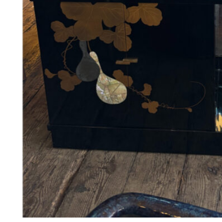
38
DKK
Tilføj til kurv
18
Se kurv
Kasse