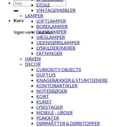
Søg
STOLE
efter:
VINTAGEMØBLER
LAMPER
Kurv
LOFTLAMPER
BORDLAMPER
GULVLAMPER
Ingen varer i kurven.
VÆGLAMPER
UDENDØRSLAMPER
LYSKILDER/PÆRER
FATNINGER
HAVEN
DECOR
CURIOSITY OBJECTS
DUFTLYS
KNAGERÆKKER & STUMTJENERE
KONTORARTIKLER
NOTESBØGER
KORT
KUNST
LYSESTAGER
MOBILE - UROER
PLAKATER
DØRMÅTTER & DØRSTOPPER