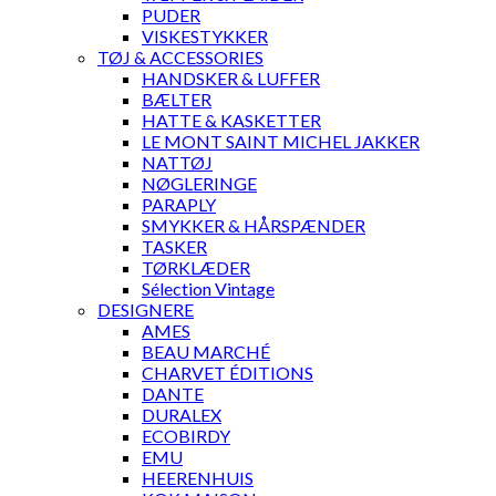
PUDER
VISKESTYKKER
TØJ & ACCESSORIES
HANDSKER & LUFFER
BÆLTER
HATTE & KASKETTER
LE MONT SAINT MICHEL JAKKER
NATTØJ
NØGLERINGE
PARAPLY
SMYKKER & HÅRSPÆNDER
TASKER
TØRKLÆDER
Sélection Vintage
DESIGNERE
AMES
BEAU MARCHÉ
CHARVET ÉDITIONS
DANTE
DURALEX
ECOBIRDY
EMU
HEERENHUIS