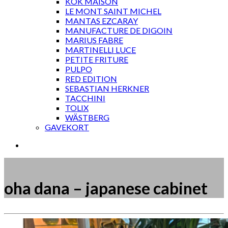
KOK MAISON
LE MONT SAINT MICHEL
MANTAS EZCARAY
MANUFACTURE DE DIGOIN
MARIUS FABRE
MARTINELLI LUCE
PETITE FRITURE
PULPO
RED EDITION
SEBASTIAN HERKNER
TACCHINI
TOLIX
WÄSTBERG
GAVEKORT
oha dana – japanese cabinet
Måske kunne nogle af disse produkter have din