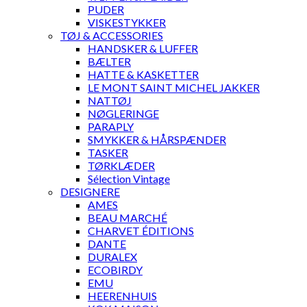
PUDER
VISKESTYKKER
TØJ & ACCESSORIES
HANDSKER & LUFFER
BÆLTER
HATTE & KASKETTER
LE MONT SAINT MICHEL JAKKER
NATTØJ
NØGLERINGE
PARAPLY
SMYKKER & HÅRSPÆNDER
TASKER
TØRKLÆDER
Sélection Vintage
DESIGNERE
AMES
BEAU MARCHÉ
CHARVET ÉDITIONS
DANTE
DURALEX
ECOBIRDY
EMU
HEERENHUIS