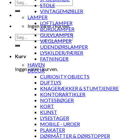
Søg
STOLE
efter:
VINTAGEMØBLER
LAMPER
LOFTLAMPER
Ingen varer i kurven.
BORDLAMPER
GULVLAMPER
Søg
VÆGLAMPER
efter:
UDENDØRSLAMPER
LYSKILDER/PÆRER
Kurv
FATNINGER
HAVEN
Ingen varer i kurven.
DECOR
CURIOSITY OBJECTS
DUFTLYS
KNAGERÆKKER & STUMTJENERE
KONTORARTIKLER
NOTESBØGER
KORT
KUNST
LYSESTAGER
MOBILE - UROER
PLAKATER
DØRMÅTTER & DØRSTOPPER