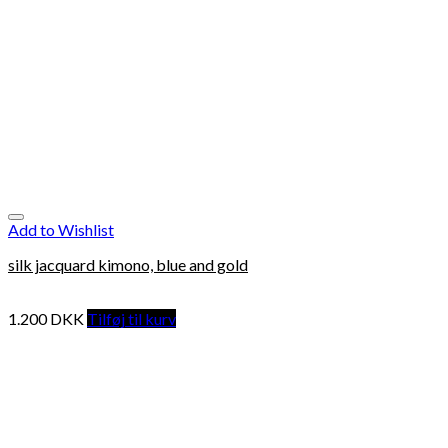
Add to Wishlist
silk jacquard kimono, blue and gold
1.200
DKK
Tilføj til kurv