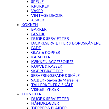
SPEJLE
KRUKKER
VASER
VINTAGE DECOR
ÆSKER
KØKKEN
BAKKER
BESTIK
DUGE & SERVIETTER
DÆKKESERVIETTER & BORDSKÅNERE
FADE
GLAS & KOPPER
KARAFLER
KØKKEN ACCESSOIRES
KURVE & KASSER
SKÆREBRÆTTER
SERVERINGSFADE & SKÅLE
SÆBER - Savon de Marseille
TALLERKENER & SKÅLE
VISKESTYKKER
TEKSTILER
DUGE & SERVIETTER
HÅNDKLÆDER
TÆPPER & PLAIDER