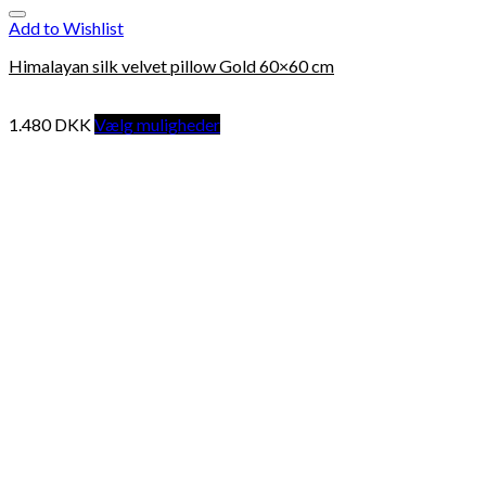
Add to Wishlist
Himalayan silk velvet pillow Gold 60×60 cm
1.480
DKK
Vælg muligheder