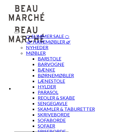
Skip
to
content
🍊 SUMMER SALE 🍊
·🌿 HAVEMØBLER 🌿
NYHEDER
MØBLER
BARSTOLE
BARVOGNE
BÆNKE
BØRNEMØBLER
LÆNESTOLE
HYLDER
PARASOL
REOLER & SKABE
SENGEGAVLE
SKAMLER & TABURETTER
SKRIVEBORDE
SOFABORDE
SOFAER
SPISEBORDE