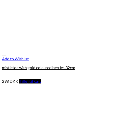
Add to Wishlist
mistletoe with gold coloured berries 32cm
298
DKK
Tilføj til kurv