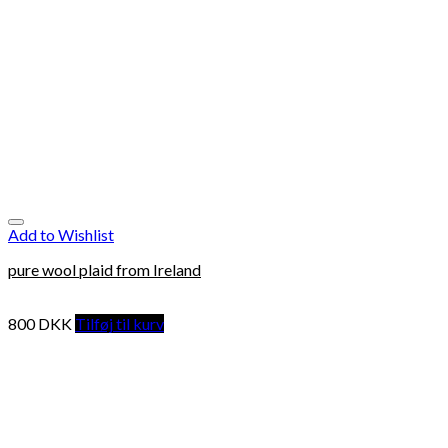
Add to Wishlist
pure wool plaid from Ireland
800
DKK
Tilføj til kurv