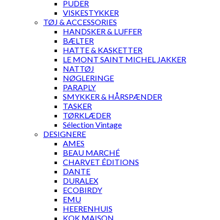
PUDER
VISKESTYKKER
TØJ & ACCESSORIES
HANDSKER & LUFFER
BÆLTER
HATTE & KASKETTER
LE MONT SAINT MICHEL JAKKER
NATTØJ
NØGLERINGE
PARAPLY
SMYKKER & HÅRSPÆNDER
TASKER
TØRKLÆDER
Sélection Vintage
DESIGNERE
AMES
BEAU MARCHÉ
CHARVET ÉDITIONS
DANTE
DURALEX
ECOBIRDY
EMU
HEERENHUIS
KOK MAISON