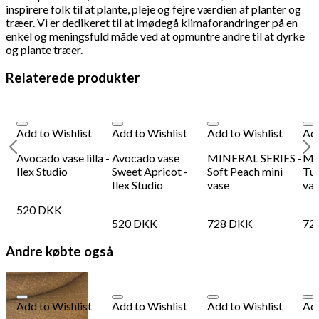
inspirere folk til at plante, pleje og fejre værdien af planter og
træer. Vi er dedikeret til at imødegå klimaforandringer på en
enkel og meningsfuld måde ved at opmuntre andre til at dyrke
og plante træer.
Relaterede produkter
Add to Wishlist
Add to Wishlist
Add to Wishlist
Add
-
Avocado vase lilla -
Avocado vase
MINERAL SERIES -
MI
Ilex Studio
Sweet Apricot -
Soft Peach mini
Tur
Ilex Studio
vase
va
520
DKK
520
DKK
728
DKK
72
Andre købte også
Add to Wishlist
Add to Wishlist
Add to Wishlist
Add