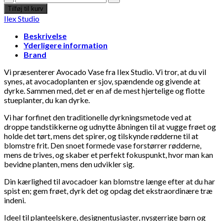
vase
Tilføj til kurv
Blue
Ilex Studio
Jay
-
Beskrivelse
Ilex
Yderligere information
Studio
Brand
antal
Vi præsenterer Avocado Vase fra Ilex Studio. Vi tror, at du vil
synes, at avocadoplanten er sjov, spændende og givende at
dyrke. Sammen med, det er en af de mest hjertelige og flotte
stueplanter, du kan dyrke.
Vi har forfinet den traditionelle dyrkningsmetode ved at
droppe tandstikkerne og udnytte åbningen til at vugge frøet og
holde det tørt, mens det spirer, og tilskynde rødderne til at
blomstre frit. Den snoet formede vase forstørrer rødderne,
mens de trives, og skaber et perfekt fokuspunkt, hvor man kan
bevidne planten, mens den udvikler sig.
Din kærlighed til avocadoer kan blomstre længe efter at du har
spist en; gem frøet, dyrk det og opdag det ekstraordinære træ
indeni.
Ideel til planteelskere, designentusiaster, nysgerrige børn og