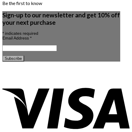
Be the first to know
Sign-up to our newsletter and get 10% off
your next purchase
*
indicates required
Email Address
*