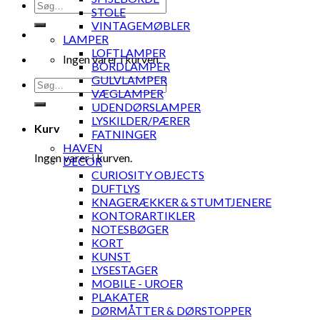
Søg
STOLE
efter:
VINTAGEMØBLER
LAMPER
LOFTLAMPER
Ingen varer i kurven.
BORDLAMPER
GULVLAMPER
Søg
VÆGLAMPER
efter:
UDENDØRSLAMPER
LYSKILDER/PÆRER
Kurv
FATNINGER
HAVEN
Ingen varer i kurven.
DECOR
CURIOSITY OBJECTS
DUFTLYS
KNAGERÆKKER & STUMTJENERE
KONTORARTIKLER
NOTESBØGER
KORT
KUNST
LYSESTAGER
MOBILE - UROER
PLAKATER
DØRMÅTTER & DØRSTOPPER