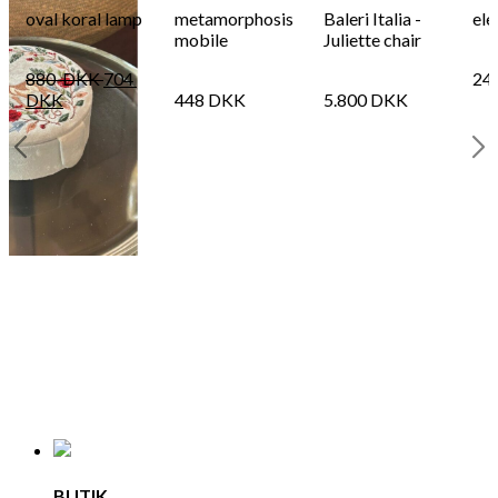
oval koral lamp
metamorphosis
Baleri Italia -
ele
mobile
Juliette chair
880
DKK
704
24
DKK
448
DKK
5.800
DKK
x
BUTIK