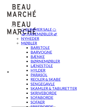
Skip
to
content
🍊 SUMMER SALE 🍊
·🌿 HAVEMØBLER 🌿
NYHEDER
MØBLER
BARSTOLE
BARVOGNE
BÆNKE
BØRNEMØBLER
LÆNESTOLE
HYLDER
PARASOL
REOLER & SKABE
SENGEGAVLE
SKAMLER & TABURETTER
SKRIVEBORDE
SOFABORDE
SOFAER
SPISEBORDE