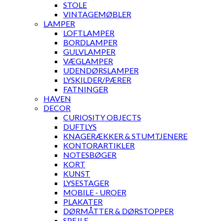
STOLE
VINTAGEMØBLER
LAMPER
LOFTLAMPER
BORDLAMPER
GULVLAMPER
VÆGLAMPER
UDENDØRSLAMPER
LYSKILDER/PÆRER
FATNINGER
HAVEN
DECOR
CURIOSITY OBJECTS
DUFTLYS
KNAGERÆKKER & STUMTJENERE
KONTORARTIKLER
NOTESBØGER
KORT
KUNST
LYSESTAGER
MOBILE - UROER
PLAKATER
DØRMÅTTER & DØRSTOPPER
SPEJLE