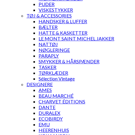
PUDER
VISKESTYKKER
TØJ & ACCESSORIES
HANDSKER & LUFFER
BÆLTER
HATTE & KASKETTER
LE MONT SAINT MICHEL JAKKER
NATTØJ
NØGLERINGE
PARAPLY
SMYKKER & HÅRSPÆNDER
TASKER
TØRKLÆDER
Sélection Vintage
DESIGNERE
AMES
BEAU MARCHÉ
CHARVET ÉDITIONS
DANTE
DURALEX
ECOBIRDY
EMU
HEERENHUIS