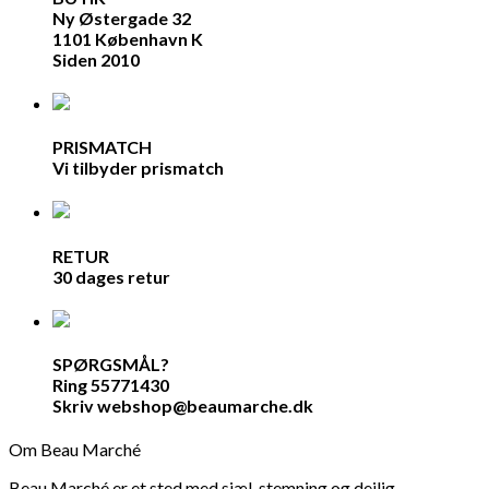
Ny Østergade 32
1101 København K
Siden 2010
PRISMATCH
Vi tilbyder prismatch
RETUR
30 dages retur
SPØRGSMÅL?
Ring 55771430
Skriv webshop@beaumarche.dk
Om Beau Marché
Beau Marché er et sted med sjæl, stemning og dejlig