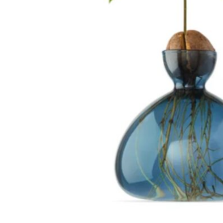
180
DKK
Tilføj til kurv
24
Se kurv
Kasse