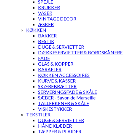
SPEJLE
KRUKKER
VASER
VINTAGE DECOR
ÆSKER
KØKKEN
BAKKER
BESTIK
DUGE & SERVIETTER
DÆKKESERVIETTER & BORDSKÅNERE
FADE
GLAS & KOPPER
KARAFLER
KØKKEN ACCESSOIRES
KURVE & KASSER
SKÆREBRÆTTER
SERVERINGSFADE & SKÅLE
SÆBER - Savon de Marseille
TALLERKENER & SKÅLE
VISKESTYKKER
TEKSTILER
DUGE & SERVIETTER
HÅNDKLÆDER
TÆPPER & PLAIDER