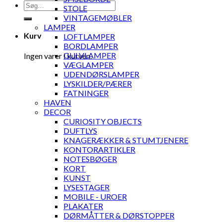
Søg
STOLE
efter:
VINTAGEMØBLER
LAMPER
Kurv
LOFTLAMPER
BORDLAMPER
GULVLAMPER
Ingen varer i kurven.
VÆGLAMPER
UDENDØRSLAMPER
LYSKILDER/PÆRER
FATNINGER
HAVEN
DECOR
CURIOSITY OBJECTS
DUFTLYS
KNAGERÆKKER & STUMTJENERE
KONTORARTIKLER
NOTESBØGER
KORT
KUNST
LYSESTAGER
MOBILE - UROER
PLAKATER
DØRMÅTTER & DØRSTOPPER