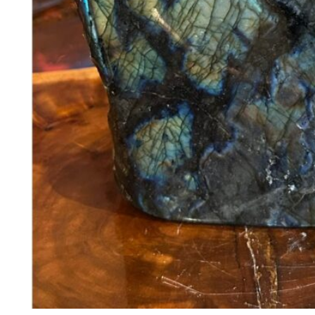
368
DKK
Tilføj til kurv
Se kurv
Kasse