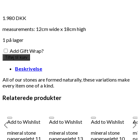
1.980
DKK
measurements: 12cm wide x 18cm high
1 på lager
Add Gift Wrap?
Tilføj til kurv
Beskrivelse
All of our stones are formed naturally, these variations make
every item one of a kind.
Relaterede produkter
Add to Wishlist
Add to Wishlist
Add to Wishlist
Add
mineral stone
mineral stone
mineral stone
min
paperweight 11
paperweight 13
paperweight 10
pap