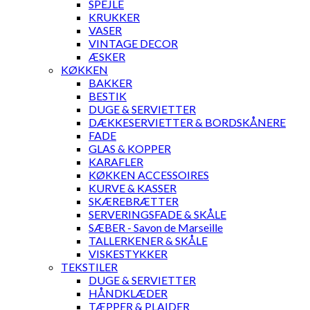
SPEJLE
KRUKKER
VASER
VINTAGE DECOR
ÆSKER
KØKKEN
BAKKER
BESTIK
DUGE & SERVIETTER
DÆKKESERVIETTER & BORDSKÅNERE
FADE
GLAS & KOPPER
KARAFLER
KØKKEN ACCESSOIRES
KURVE & KASSER
SKÆREBRÆTTER
SERVERINGSFADE & SKÅLE
SÆBER - Savon de Marseille
TALLERKENER & SKÅLE
VISKESTYKKER
TEKSTILER
DUGE & SERVIETTER
HÅNDKLÆDER
TÆPPER & PLAIDER