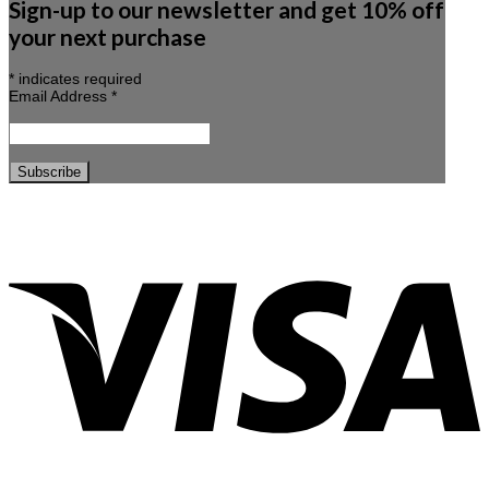
Sign-up to our newsletter and get 10% off
your next purchase
*
indicates required
Email Address
*