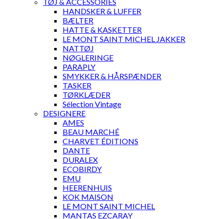
TØJ & ACCESSORIES
HANDSKER & LUFFER
BÆLTER
HATTE & KASKETTER
LE MONT SAINT MICHEL JAKKER
NATTØJ
NØGLERINGE
PARAPLY
SMYKKER & HÅRSPÆNDER
TASKER
TØRKLÆDER
Sélection Vintage
DESIGNERE
AMES
BEAU MARCHÉ
CHARVET ÉDITIONS
DANTE
DURALEX
ECOBIRDY
EMU
HEERENHUIS
KOK MAISON
LE MONT SAINT MICHEL
MANTAS EZCARAY