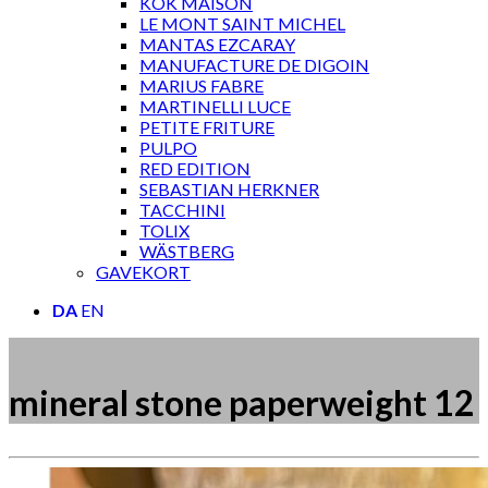
KOK MAISON
LE MONT SAINT MICHEL
MANTAS EZCARAY
MANUFACTURE DE DIGOIN
MARIUS FABRE
MARTINELLI LUCE
PETITE FRITURE
PULPO
RED EDITION
SEBASTIAN HERKNER
TACCHINI
TOLIX
WÄSTBERG
GAVEKORT
DA
EN
mineral stone paperweight 12
Måske kunne nogle af disse produkter have din