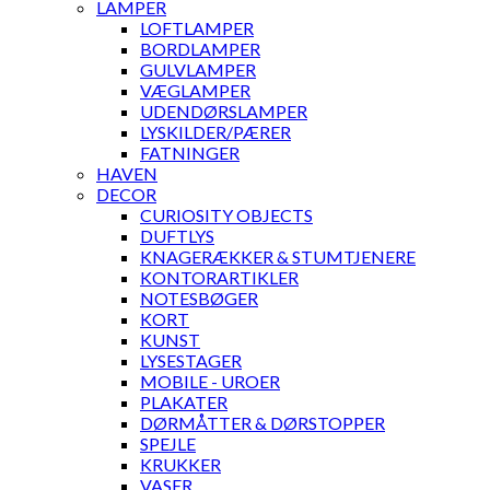
LAMPER
LOFTLAMPER
BORDLAMPER
GULVLAMPER
VÆGLAMPER
UDENDØRSLAMPER
LYSKILDER/PÆRER
FATNINGER
HAVEN
DECOR
CURIOSITY OBJECTS
DUFTLYS
KNAGERÆKKER & STUMTJENERE
KONTORARTIKLER
NOTESBØGER
KORT
KUNST
LYSESTAGER
MOBILE - UROER
PLAKATER
DØRMÅTTER & DØRSTOPPER
SPEJLE
KRUKKER
VASER