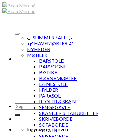
Skip
to
content
🍊 SUMMER SALE 🍊
·🌿 HAVEMØBLER 🌿
NYHEDER
MØBLER
BARSTOLE
BARVOGNE
BÆNKE
BØRNEMØBLER
LÆNESTOLE
HYLDER
PARASOL
REOLER & SKABE
Søg
SENGEGAVLE
efter:
SKAMLER & TABURETTER
SKRIVEBORDE
SOFABORDE
Ingen varer i kurven.
SOFAER
SPISEBORDE