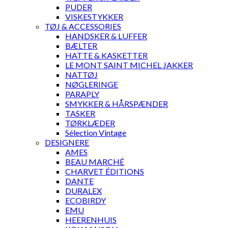
PUDER
VISKESTYKKER
TØJ & ACCESSORIES
HANDSKER & LUFFER
BÆLTER
HATTE & KASKETTER
LE MONT SAINT MICHEL JAKKER
NATTØJ
NØGLERINGE
PARAPLY
SMYKKER & HÅRSPÆNDER
TASKER
TØRKLÆDER
Sélection Vintage
DESIGNERE
AMES
BEAU MARCHÉ
CHARVET ÉDITIONS
DANTE
DURALEX
ECOBIRDY
EMU
HEERENHUIS