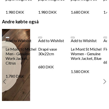
1.980
DKK
1.980
DKK
1.680
DKK
1.
Andre købte også
Add to Wishlist
Add to Wishlist
Add to Wishlist
Add
Le Mont St Michel
Drapé vase
Le Mont St Michel
Fle
Men - Genuine
30x22cm
Women - Genuine
Work Jacket,
Work Jacket, Blue
68
Citrus
680
DKK
1.580
DKK
1.780
DKK