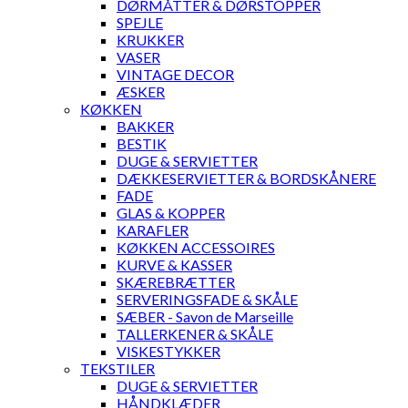
DØRMÅTTER & DØRSTOPPER
SPEJLE
KRUKKER
VASER
VINTAGE DECOR
ÆSKER
KØKKEN
BAKKER
BESTIK
DUGE & SERVIETTER
DÆKKESERVIETTER & BORDSKÅNERE
FADE
GLAS & KOPPER
KARAFLER
KØKKEN ACCESSOIRES
KURVE & KASSER
SKÆREBRÆTTER
SERVERINGSFADE & SKÅLE
SÆBER - Savon de Marseille
TALLERKENER & SKÅLE
VISKESTYKKER
TEKSTILER
DUGE & SERVIETTER
HÅNDKLÆDER