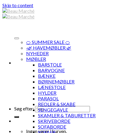
Skip to content
🍊 SUMMER SALE 🍊
·🌿 HAVEMØBLER 🌿
NYHEDER
MØBLER
BARSTOLE
BARVOGNE
BÆNKE
BØRNEMØBLER
LÆNESTOLE
HYLDER
PARASOL
REOLER & SKABE
Søg efter:
SENGEGAVLE
SKAMLER & TABURETTER
SKRIVEBORDE
SOFABORDE
Ingen varer i kurven.
SOFAER