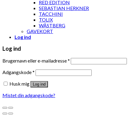
RED EDITION
SEBASTIAN HERKNER
TACCHINI
TOLIX
WÄSTBERG
GAVEKORT
Log ind
Log ind
Brugernavn eller e-mailadresse
*
Adgangskode
*
Husk mig
Log ind
Mistet din adgangskode?