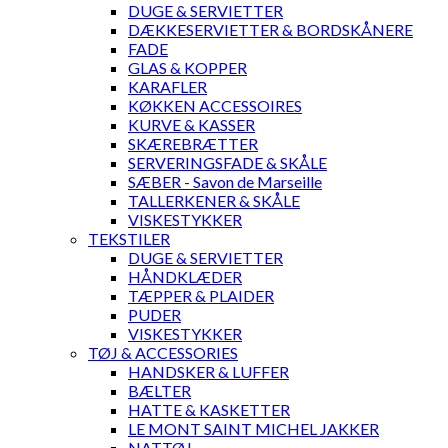
DUGE & SERVIETTER
DÆKKESERVIETTER & BORDSKÅNERE
FADE
GLAS & KOPPER
KARAFLER
KØKKEN ACCESSOIRES
KURVE & KASSER
SKÆREBRÆTTER
SERVERINGSFADE & SKÅLE
SÆBER - Savon de Marseille
TALLERKENER & SKÅLE
VISKESTYKKER
TEKSTILER
DUGE & SERVIETTER
HÅNDKLÆDER
TÆPPER & PLAIDER
PUDER
VISKESTYKKER
TØJ & ACCESSORIES
HANDSKER & LUFFER
BÆLTER
HATTE & KASKETTER
LE MONT SAINT MICHEL JAKKER
NATTØJ