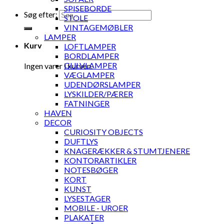
SPISEBORDE
Søg efter:
STOLE
VINTAGEMØBLER
LAMPER
Kurv
LOFTLAMPER
BORDLAMPER
GULVLAMPER
Ingen varer i kurven.
VÆGLAMPER
UDENDØRSLAMPER
LYSKILDER/PÆRER
FATNINGER
HAVEN
DECOR
CURIOSITY OBJECTS
DUFTLYS
KNAGERÆKKER & STUMTJENERE
KONTORARTIKLER
NOTESBØGER
KORT
KUNST
LYSESTAGER
MOBILE - UROER
PLAKATER