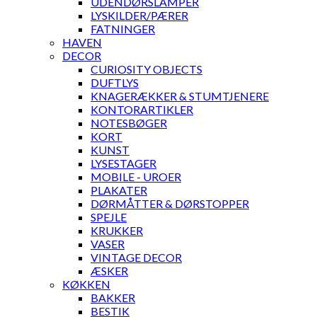
UDENDØRSLAMPER
LYSKILDER/PÆRER
FATNINGER
HAVEN
DECOR
CURIOSITY OBJECTS
DUFTLYS
KNAGERÆKKER & STUMTJENERE
KONTORARTIKLER
NOTESBØGER
KORT
KUNST
LYSESTAGER
MOBILE - UROER
PLAKATER
DØRMÅTTER & DØRSTOPPER
SPEJLE
KRUKKER
VASER
VINTAGE DECOR
ÆSKER
KØKKEN
BAKKER
BESTIK