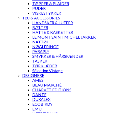
TÆPPER & PLAIDER
PUDER
VISKESTYKKER
TØJ & ACCESSORIES
HANDSKER & LUFFER
BÆLTER
HATTE & KASKETTER
LE MONT SAINT MICHEL JAKKER
NATTØJ
NØGLERINGE
PARAPLY
SMYKKER & HÅRSPÆNDER
TASKER
TØRKLÆDER
Sélection Vintage
DESIGNERE
AMES
BEAU MARCHÉ
CHARVET ÉDITIONS
DANTE
DURALEX
ECOBIRDY
EMU