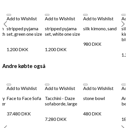
Add to Wishlist
Add to Wishlist
Add to Wishlist
Add
an
stripped pyjama
stripped pyjama
silk kimono, sand
sil
ith
set, green one size
set, white one size
kim
blu
980
DKK
1.200
DKK
1.200
DKK
1.
Andre købte også
Add to Wishlist
Add to Wishlist
Add to Wishlist
Add
ady
Face to Face Sofa
Tacchini - Daze
stone bowl
Ant
der
sofaborde, large
be
37.480
DKK
480
DKK
7.280
DKK
18