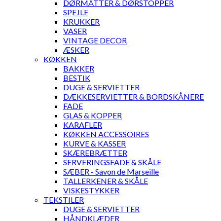
DØRMÅTTER & DØRSTOPPER
SPEJLE
KRUKKER
VASER
VINTAGE DECOR
ÆSKER
KØKKEN
BAKKER
BESTIK
DUGE & SERVIETTER
DÆKKESERVIETTER & BORDSKÅNERE
FADE
GLAS & KOPPER
KARAFLER
KØKKEN ACCESSOIRES
KURVE & KASSER
SKÆREBRÆTTER
SERVERINGSFADE & SKÅLE
SÆBER - Savon de Marseille
TALLERKENER & SKÅLE
VISKESTYKKER
TEKSTILER
DUGE & SERVIETTER
HÅNDKLÆDER