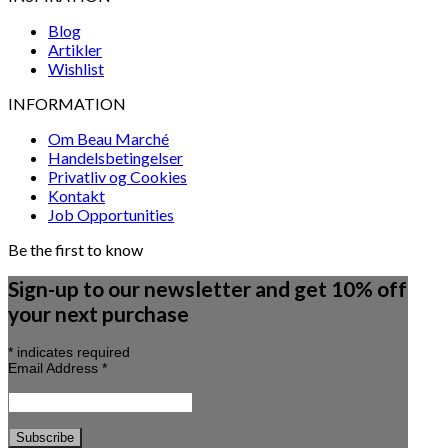
Blog
Artikler
Wishlist
INFORMATION
Om Beau Marché
Handelsbetingelser
Privatliv og Cookies
Kontakt
Job Opportunities
Be the first to know
Sign-up to our newsletter and get 10% off
your next purchase
*
indicates required
Email Address
*