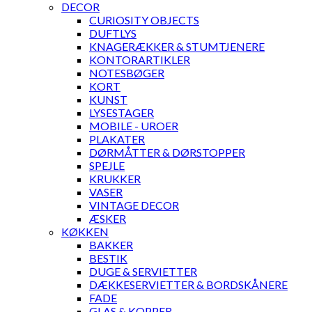
DECOR
CURIOSITY OBJECTS
DUFTLYS
KNAGERÆKKER & STUMTJENERE
KONTORARTIKLER
NOTESBØGER
KORT
KUNST
LYSESTAGER
MOBILE - UROER
PLAKATER
DØRMÅTTER & DØRSTOPPER
SPEJLE
KRUKKER
VASER
VINTAGE DECOR
ÆSKER
KØKKEN
BAKKER
BESTIK
DUGE & SERVIETTER
DÆKKESERVIETTER & BORDSKÅNERE
FADE
GLAS & KOPPER