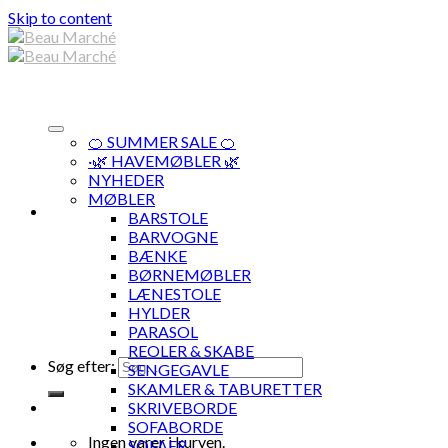
Skip to content
🍊 SUMMER SALE 🍊
·🌿 HAVEMØBLER 🌿
NYHEDER
MØBLER
BARSTOLE
BARVOGNE
BÆNKE
BØRNEMØBLER
LÆNESTOLE
HYLDER
PARASOL
REOLER & SKABE
Søg efter:
SENGEGAVLE
SKAMLER & TABURETTER
SKRIVEBORDE
SOFABORDE
Ingen varer i kurven.
SOFAER