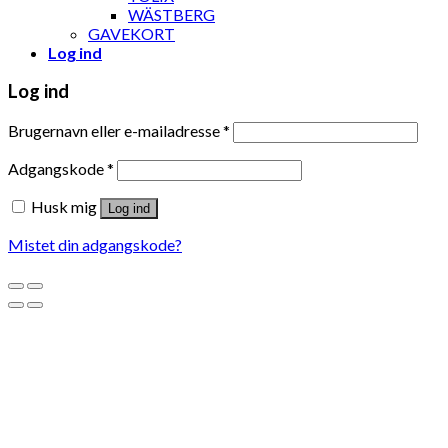
WÄSTBERG
GAVEKORT
Log ind
Log ind
Brugernavn eller e-mailadresse
*
Adgangskode
*
Husk mig
Log ind
Mistet din adgangskode?