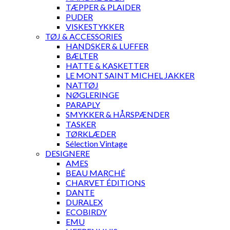
TÆPPER & PLAIDER
PUDER
VISKESTYKKER
TØJ & ACCESSORIES
HANDSKER & LUFFER
BÆLTER
HATTE & KASKETTER
LE MONT SAINT MICHEL JAKKER
NATTØJ
NØGLERINGE
PARAPLY
SMYKKER & HÅRSPÆNDER
TASKER
TØRKLÆDER
Sélection Vintage
DESIGNERE
AMES
BEAU MARCHÉ
CHARVET ÉDITIONS
DANTE
DURALEX
ECOBIRDY
EMU