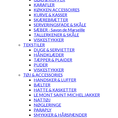
KARAFLER
KØKKEN ACCESSOIRES
KURVE & KASSER
SKÆREBRÆTTER
SERVERINGSFADE & SKÅLE
SÆBER - Savon de Marseille
TALLERKENER & SKÅLE
VISKESTYKKER
TEKSTILER
DUGE & SERVIETTER
HÅNDKLÆDER
TÆPPER & PLAIDER
PUDER
VISKESTYKKER
TØJ & ACCESSORIES
HANDSKER & LUFFER
BÆLTER
HATTE & KASKETTER
LE MONT SAINT MICHEL JAKKER
NATTØJ
NØGLERINGE
PARAPLY
SMYKKER & HÅRSPÆNDER