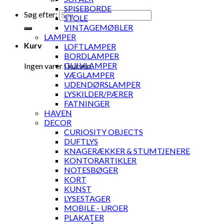
SPISEBORDE
Søg efter:
STOLE
VINTAGEMØBLER
LAMPER
Kurv
LOFTLAMPER
BORDLAMPER
GULVLAMPER
Ingen varer i kurven.
VÆGLAMPER
UDENDØRSLAMPER
LYSKILDER/PÆRER
FATNINGER
HAVEN
DECOR
CURIOSITY OBJECTS
DUFTLYS
KNAGERÆKKER & STUMTJENERE
KONTORARTIKLER
NOTESBØGER
KORT
KUNST
LYSESTAGER
MOBILE - UROER
PLAKATER