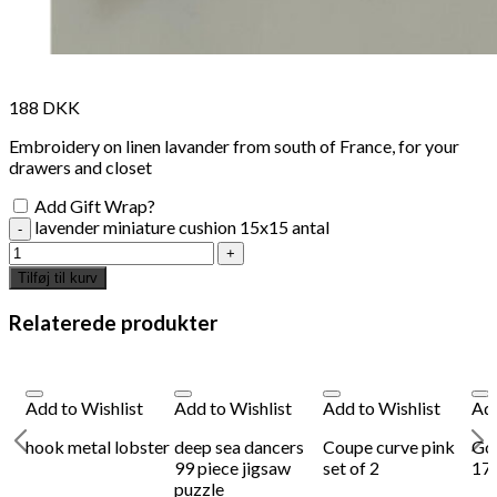
188
DKK
Embroidery on linen lavander from south of France, for your
drawers and closet
Add Gift Wrap?
lavender miniature cushion 15x15 antal
Tilføj til kurv
Relaterede produkter
Add to Wishlist
Add to Wishlist
Add to Wishlist
Add
hook metal lobster
deep sea dancers
Coupe curve pink
Go
99 piece jigsaw
set of 2
17
puzzle