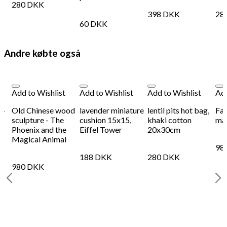
280
DKK
398
DKK
28
60
DKK
Andre købte også
Add to Wishlist
Add to Wishlist
Add to Wishlist
Add
 -
Old Chinese wood
lavender miniature
lentil pits hot bag,
Far
sculpture - The
cushion 15x15,
khaki cotton
mar
Phoenix and the
Eiffel Tower
20x30cm
Magical Animal
98
188
DKK
280
DKK
980
DKK