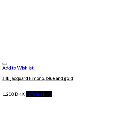
Add to Wishlist
silk jacquard kimono, blue and gold
1.200
DKK
Tilføj til kurv