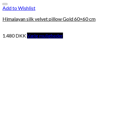
Add to Wishlist
Himalayan silk velvet pillow Gold 60×60 cm
1.480
DKK
Vælg muligheder