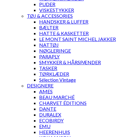
PUDER
VISKESTYKKER
TØJ & ACCESSORIES
HANDSKER & LUFFER
BÆLTER
HATTE & KASKETTER
LE MONT SAINT MICHEL JAKKER
NATTØJ
NØGLERINGE
PARAPLY
SMYKKER & HÅRSPÆNDER
TASKER
TØRKLÆDER
Sélection Vintage
DESIGNERE
AMES
BEAU MARCHÉ
CHARVET ÉDITIONS
DANTE
DURALEX
ECOBIRDY
EMU
HEERENHUIS