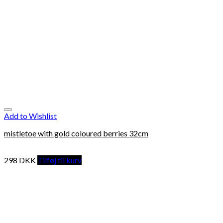
Add to Wishlist
mistletoe with gold coloured berries 32cm
298
DKK
Tilføj til kurv