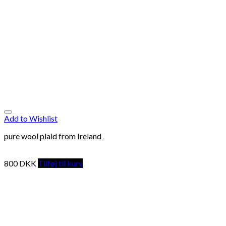
Add to Wishlist
pure wool plaid from Ireland
800
DKK
Tilføj til kurv