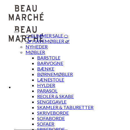
Skip
to
content
🍊 SUMMER SALE 🍊
·🌿 HAVEMØBLER 🌿
NYHEDER
MØBLER
BARSTOLE
BARVOGNE
BÆNKE
BØRNEMØBLER
LÆNESTOLE
HYLDER
PARASOL
REOLER & SKABE
SENGEGAVLE
SKAMLER & TABURETTER
SKRIVEBORDE
SOFABORDE
SOFAER
SPISEBORDE