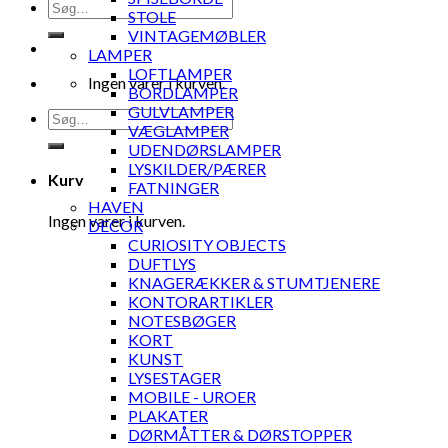
Søg
STOLE
efter:
VINTAGEMØBLER
LAMPER
LOFTLAMPER
Ingen varer i kurven.
BORDLAMPER
GULVLAMPER
Søg
VÆGLAMPER
efter:
UDENDØRSLAMPER
LYSKILDER/PÆRER
Kurv
FATNINGER
HAVEN
Ingen varer i kurven.
DECOR
CURIOSITY OBJECTS
DUFTLYS
KNAGERÆKKER & STUMTJENERE
KONTORARTIKLER
NOTESBØGER
KORT
KUNST
LYSESTAGER
MOBILE - UROER
PLAKATER
DØRMÅTTER & DØRSTOPPER