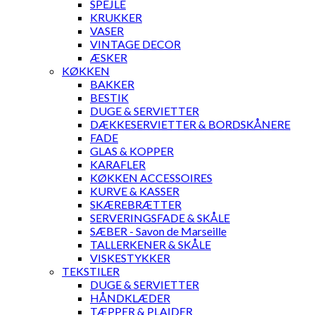
SPEJLE
KRUKKER
VASER
VINTAGE DECOR
ÆSKER
KØKKEN
BAKKER
BESTIK
DUGE & SERVIETTER
DÆKKESERVIETTER & BORDSKÅNERE
FADE
GLAS & KOPPER
KARAFLER
KØKKEN ACCESSOIRES
KURVE & KASSER
SKÆREBRÆTTER
SERVERINGSFADE & SKÅLE
SÆBER - Savon de Marseille
TALLERKENER & SKÅLE
VISKESTYKKER
TEKSTILER
DUGE & SERVIETTER
HÅNDKLÆDER
TÆPPER & PLAIDER