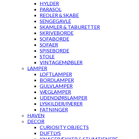
HYLDER
PARASOL
REOLER & SKABE
SENGEGAVLE
SKAMLER & TABURETTER
SKRIVEBORDE
SOFABORDE
SOFAER
SPISEBORDE
STOLE
VINTAGEMØBLER
LAMPER
LOFTLAMPER
BORDLAMPER
GULVLAMPER
VÆGLAMPER
UDENDØRSLAMPER
LYSKILDER/PÆRER
FATNINGER
HAVEN
DECOR
CURIOSITY OBJECTS
DUFTLYS
KNAGERÆKKER & STUMTJENERE