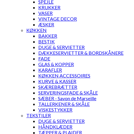
SPEJLE
KRUKKER
VASER
VINTAGE DECOR
ÆSKER
KØKKEN
BAKKER
BESTIK
DUGE & SERVIETTER
DÆKKESERVIETTER & BORDSKÅNERE
FADE
GLAS & KOPPER
KARAFLER
KØKKEN ACCESSOIRES
KURVE & KASSER
SKÆREBRÆTTER
SERVERINGSFADE & SKÅLE
SÆBER - Savon de Marseille
TALLERKENER & SKÅLE
VISKESTYKKER
TEKSTILER
DUGE & SERVIETTER
HÅNDKLÆDER
TÆPPER & PLAIDER