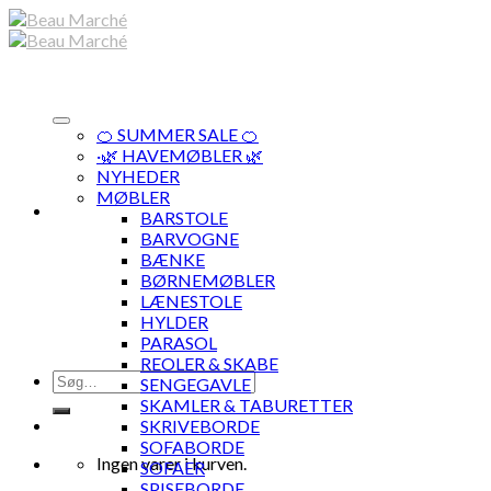
Skip
to
content
🍊 SUMMER SALE 🍊
·🌿 HAVEMØBLER 🌿
NYHEDER
MØBLER
BARSTOLE
BARVOGNE
BÆNKE
BØRNEMØBLER
LÆNESTOLE
HYLDER
PARASOL
REOLER & SKABE
Søg
SENGEGAVLE
efter:
SKAMLER & TABURETTER
SKRIVEBORDE
SOFABORDE
Ingen varer i kurven.
SOFAER
SPISEBORDE