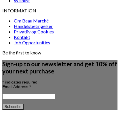
Wishlist
INFORMATION
Om Beau Marché
Handelsbetingelser
Privatliv og Cookies
Kontakt
Job Opportunities
Be the first to know
Sign-up to our newsletter and get 10% off
your next purchase
*
indicates required
Email Address
*