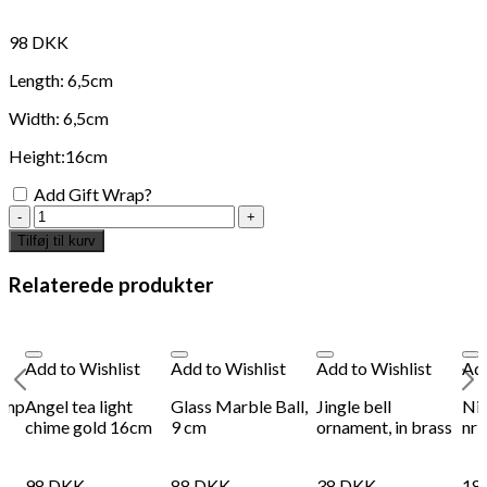
98
DKK
Length: 6,5cm
Width: 6,5cm
Height:16cm
Add Gift Wrap?
Oak
tea
Tilføj til kurv
light
chime
Relaterede produkter
16cm
antal
Add to Wishlist
Add to Wishlist
Add to Wishlist
Add
lamp
Angel tea light
Glass Marble Ball,
Jingle bell
Niw
chime gold 16cm
9 cm
ornament, in brass
nr1
98
DKK
88
DKK
38
DKK
18