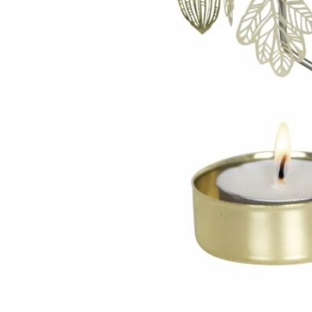
280
DKK
Tilføj til kurv
19
Se kurv
Kasse