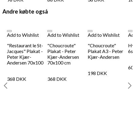
Andre købte også
Add to Wishlist
Add to Wishlist
Add to Wishlist
Add
"Restaurant le St-
"Choucroute"
"Choucroute"
Hvi
Jacques" Plakat -
Plakat - Peter
Plakat A3 - Peter
6st
Peter Kjær-
Kjær-Andersen
Kjær-Andersen
Andersen 70x100
70x100 cm
60
198
DKK
368
DKK
368
DKK