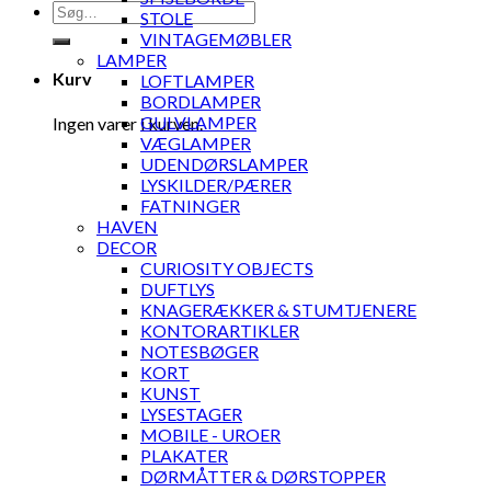
Søg
STOLE
efter:
VINTAGEMØBLER
LAMPER
Kurv
LOFTLAMPER
BORDLAMPER
GULVLAMPER
Ingen varer i kurven.
VÆGLAMPER
UDENDØRSLAMPER
LYSKILDER/PÆRER
FATNINGER
HAVEN
DECOR
CURIOSITY OBJECTS
DUFTLYS
KNAGERÆKKER & STUMTJENERE
KONTORARTIKLER
NOTESBØGER
KORT
KUNST
LYSESTAGER
MOBILE - UROER
PLAKATER
DØRMÅTTER & DØRSTOPPER