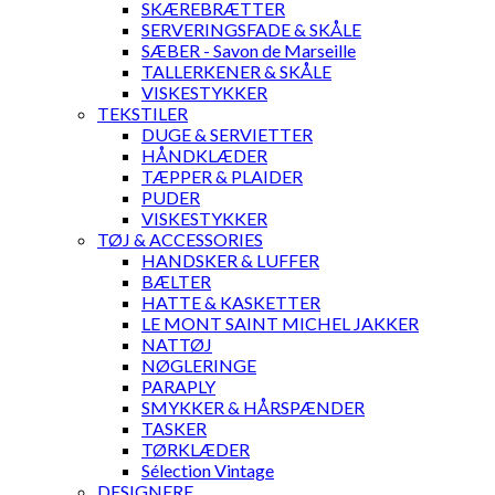
SKÆREBRÆTTER
SERVERINGSFADE & SKÅLE
SÆBER - Savon de Marseille
TALLERKENER & SKÅLE
VISKESTYKKER
TEKSTILER
DUGE & SERVIETTER
HÅNDKLÆDER
TÆPPER & PLAIDER
PUDER
VISKESTYKKER
TØJ & ACCESSORIES
HANDSKER & LUFFER
BÆLTER
HATTE & KASKETTER
LE MONT SAINT MICHEL JAKKER
NATTØJ
NØGLERINGE
PARAPLY
SMYKKER & HÅRSPÆNDER
TASKER
TØRKLÆDER
Sélection Vintage
DESIGNERE