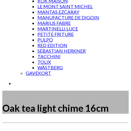
KOK MAISON
LE MONT SAINT MICHEL
MANTAS EZCARAY
MANUFACTURE DE DIGOIN
MARIUS FABRE
MARTINELLI LUCE
PETITE FRITURE
PULPO
RED EDITION
SEBASTIAN HERKNER
TACCHINI
TOLIX
WÄSTBERG
GAVEKORT
Oak tea light chime 16cm
Måske kunne nogle af disse produkter have din