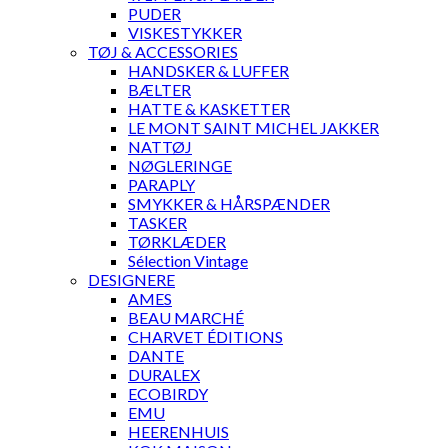
PUDER
VISKESTYKKER
TØJ & ACCESSORIES
HANDSKER & LUFFER
BÆLTER
HATTE & KASKETTER
LE MONT SAINT MICHEL JAKKER
NATTØJ
NØGLERINGE
PARAPLY
SMYKKER & HÅRSPÆNDER
TASKER
TØRKLÆDER
Sélection Vintage
DESIGNERE
AMES
BEAU MARCHÉ
CHARVET ÉDITIONS
DANTE
DURALEX
ECOBIRDY
EMU
HEERENHUIS