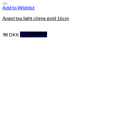
Add to Wishlist
Angel tea light chime gold 16cm
98
DKK
Tilføj til kurv