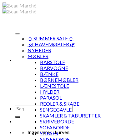
Skip
to
content
🍊 SUMMER SALE 🍊
·🌿 HAVEMØBLER 🌿
NYHEDER
MØBLER
BARSTOLE
BARVOGNE
BÆNKE
BØRNEMØBLER
LÆNESTOLE
HYLDER
PARASOL
REOLER & SKABE
Søg
SENGEGAVLE
efter:
SKAMLER & TABURETTER
SKRIVEBORDE
SOFABORDE
Ingen varer i kurven.
SOFAER
SPISEBORDE