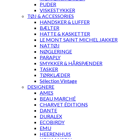
PUDER
VISKESTYKKER
TØJ & ACCESSORIES
HANDSKER & LUFFER
BÆLTER
HATTE & KASKETTER
LE MONT SAINT MICHEL JAKKER
NATTØJ
NØGLERINGE
PARAPLY
SMYKKER & HÅRSPÆNDER
TASKER
TØRKLÆDER
Sélection Vintage
DESIGNERE
AMES
BEAU MARCHÉ
CHARVET ÉDITIONS
DANTE
DURALEX
ECOBIRDY
EMU
HEERENHUIS