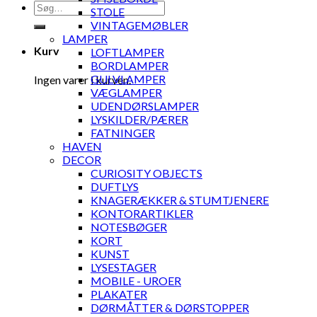
Søg
STOLE
efter:
VINTAGEMØBLER
LAMPER
Kurv
LOFTLAMPER
BORDLAMPER
GULVLAMPER
Ingen varer i kurven.
VÆGLAMPER
UDENDØRSLAMPER
LYSKILDER/PÆRER
FATNINGER
HAVEN
DECOR
CURIOSITY OBJECTS
DUFTLYS
KNAGERÆKKER & STUMTJENERE
KONTORARTIKLER
NOTESBØGER
KORT
KUNST
LYSESTAGER
MOBILE - UROER
PLAKATER
DØRMÅTTER & DØRSTOPPER