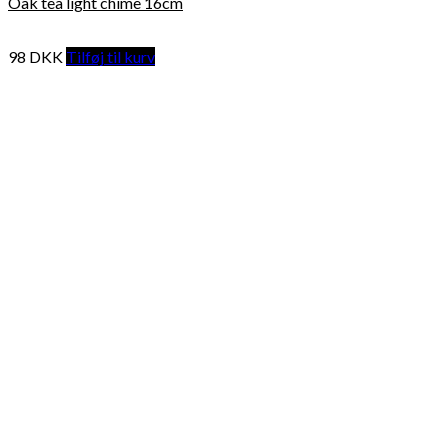
Oak tea light chime 16cm
98
DKK
Tilføj til kurv