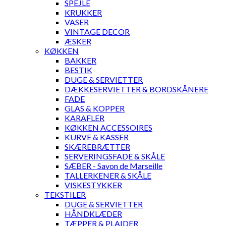
SPEJLE
KRUKKER
VASER
VINTAGE DECOR
ÆSKER
KØKKEN
BAKKER
BESTIK
DUGE & SERVIETTER
DÆKKESERVIETTER & BORDSKÅNERE
FADE
GLAS & KOPPER
KARAFLER
KØKKEN ACCESSOIRES
KURVE & KASSER
SKÆREBRÆTTER
SERVERINGSFADE & SKÅLE
SÆBER - Savon de Marseille
TALLERKENER & SKÅLE
VISKESTYKKER
TEKSTILER
DUGE & SERVIETTER
HÅNDKLÆDER
TÆPPER & PLAIDER