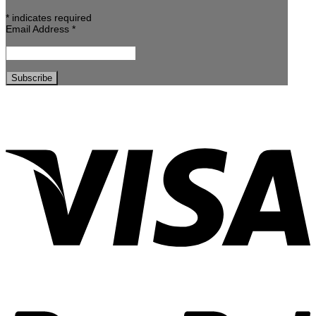
*
indicates required
Email Address
*