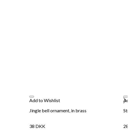
Add to Wishlist
Add
Jingle bell ornament, in brass
Str
38
DKK
28