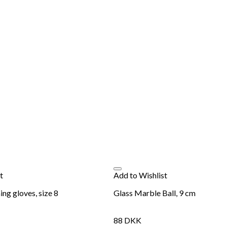
t
Add to Wishlist
ng gloves, size 8
Glass Marble Ball, 9 cm
88
DKK