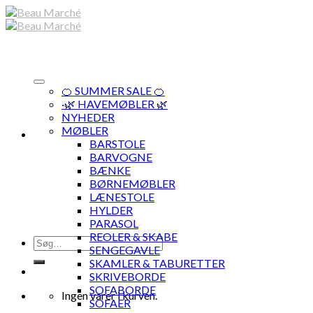
Skip
to
content
🍊 SUMMER SALE 🍊
·🌿 HAVEMØBLER 🌿
NYHEDER
MØBLER
BARSTOLE
BARVOGNE
BÆNKE
BØRNEMØBLER
LÆNESTOLE
HYLDER
PARASOL
REOLER & SKABE
Søg
SENGEGAVLE
efter:
SKAMLER & TABURETTER
SKRIVEBORDE
SOFABORDE
Ingen varer i kurven.
SOFAER