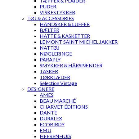
TÆPPER & PLAIDER
PUDER
VISKESTYKKER
TØJ & ACCESSORIES
HANDSKER & LUFFER
BÆLTER
HATTE & KASKETTER
LE MONT SAINT MICHEL JAKKER
NATTØJ
NØGLERINGE
PARAPLY
SMYKKER & HÅRSPÆNDER
TASKER
TØRKLÆDER
Sélection Vintage
DESIGNERE
AMES
BEAU MARCHÉ
CHARVET ÉDITIONS
DANTE
DURALEX
ECOBIRDY
EMU
HEERENHUIS