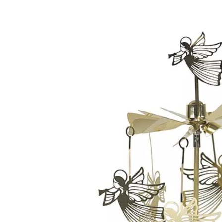
Add to Wishlist
Plakat - Les Bicyclettes
198
DKK
Tilføj til kurv