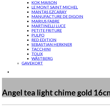
KOK MAISON
LE MONT SAINT MICHEL
MANTAS EZCARAY
MANUFACTURE DE DIGOIN
MARIUS FABRE
MARTINELLI LUCE
PETITE FRITURE
PULPO
RED EDITION
SEBASTIAN HERKNER
TACCHINI
TOLIX
WÄSTBERG
GAVEKORT
Angel tea light chime gold 16c
Måske kunne nogle af disse produkter have din inte