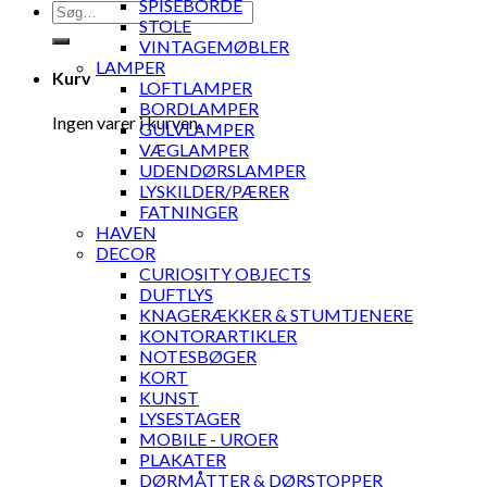
SPISEBORDE
Søg
STOLE
efter:
VINTAGEMØBLER
LAMPER
Kurv
LOFTLAMPER
BORDLAMPER
Ingen varer i kurven.
GULVLAMPER
VÆGLAMPER
UDENDØRSLAMPER
LYSKILDER/PÆRER
FATNINGER
HAVEN
DECOR
CURIOSITY OBJECTS
DUFTLYS
KNAGERÆKKER & STUMTJENERE
KONTORARTIKLER
NOTESBØGER
KORT
KUNST
LYSESTAGER
MOBILE - UROER
PLAKATER
DØRMÅTTER & DØRSTOPPER