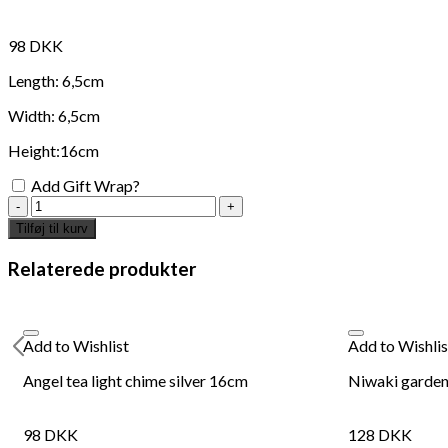
98
DKK
Length: 6,5cm
Width: 6,5cm
Height:16cm
Add Gift Wrap?
Angel
tea
Tilføj til kurv
light
chime
Relaterede produkter
gold
16cm
antal
Add to Wishlist
Add to Wishlis
Angel tea light chime silver 16cm
Niwaki gardeni
98
DKK
128
DKK