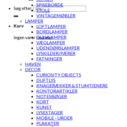
SPISEBORDE
Søg efter:
STOLE
VINTAGEMØBLER
LAMPER
Kurv
LOFTLAMPER
BORDLAMPER
GULVLAMPER
Ingen varer i kurven.
VÆGLAMPER
UDENDØRSLAMPER
LYSKILDER/PÆRER
FATNINGER
HAVEN
DECOR
CURIOSITY OBJECTS
DUFTLYS
KNAGERÆKKER & STUMTJENERE
KONTORARTIKLER
NOTESBØGER
KORT
KUNST
LYSESTAGER
MOBILE - UROER
PLAKATER