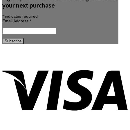
your next purchase
*
indicates required
Email Address
*