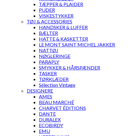
TÆPPER & PLAIDER
PUDER
VISKESTYKKER
TØJ & ACCESSORIES
HANDSKER & LUFFER
BÆLTER
HATTE & KASKETTER
LE MONT SAINT MICHEL JAKKER
NATTØJ
NØGLERINGE
PARAPLY
SMYKKER & HÅRSPÆNDER
TASKER
TØRKLÆDER
Sélection Vintage
DESIGNERE
AMES
BEAU MARCHÉ
CHARVET ÉDITIONS
DANTE
DURALEX
ECOBIRDY
EMU