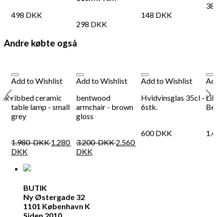
38
498
DKK
148
DKK
298
DKK
Andre købte også
Add to Wishlist
Add to Wishlist
Add to Wishlist
Add
ink
ribbed ceramic
bentwood
Hvidvinsglas 35cl -
Lib
table lamp - small
armchair - brown
6stk.
Be
grey
gloss
600
DKK
1.
1.980
DKK
1.280
3.200
DKK
2.560
DKK
DKK
BUTIK
Ny Østergade 32
1101 København K
Siden 2010