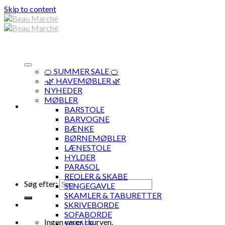
Skip to content
🍊 SUMMER SALE 🍊
·🌿 HAVEMØBLER 🌿
NYHEDER
MØBLER
BARSTOLE
BARVOGNE
BÆNKE
BØRNEMØBLER
LÆNESTOLE
HYLDER
PARASOL
REOLER & SKABE
Søg efter:
SENGEGAVLE
SKAMLER & TABURETTER
SKRIVEBORDE
SOFABORDE
Ingen varer i kurven.
SOFAER