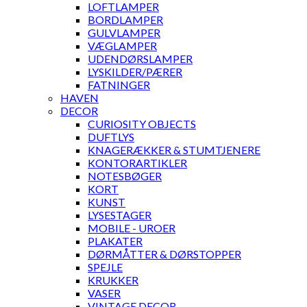
LOFTLAMPER
BORDLAMPER
GULVLAMPER
VÆGLAMPER
UDENDØRSLAMPER
LYSKILDER/PÆRER
FATNINGER
HAVEN
DECOR
CURIOSITY OBJECTS
DUFTLYS
KNAGERÆKKER & STUMTJENERE
KONTORARTIKLER
NOTESBØGER
KORT
KUNST
LYSESTAGER
MOBILE - UROER
PLAKATER
DØRMÅTTER & DØRSTOPPER
SPEJLE
KRUKKER
VASER
VINTAGE DECOR