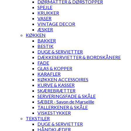
DØRMÅTTER & DØRSTOPPER
SPEJLE
KRUKKER
VASER
VINTAGE DECOR
ÆSKER
KØKKEN
BAKKER
BESTIK
DUGE & SERVIETTER
DÆKKESERVIETTER & BORDSKÅNERE
FADE
GLAS & KOPPER
KARAFLER
KØKKEN ACCESSOIRES
KURVE & KASSER
SKÆREBRÆTTER
SERVERINGSFADE & SKÅLE
SÆBER - Savon de Marseille
TALLERKENER & SKÅLE
VISKESTYKKER
TEKSTILER
DUGE & SERVIETTER
HÅNDKLÆDER