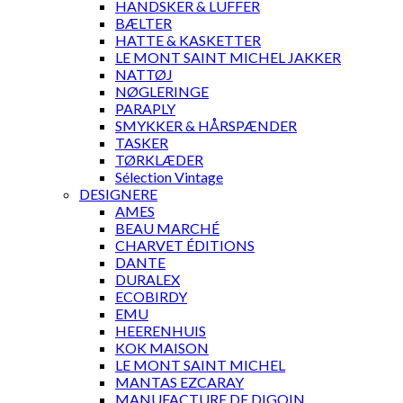
HANDSKER & LUFFER
BÆLTER
HATTE & KASKETTER
LE MONT SAINT MICHEL JAKKER
NATTØJ
NØGLERINGE
PARAPLY
SMYKKER & HÅRSPÆNDER
TASKER
TØRKLÆDER
Sélection Vintage
DESIGNERE
AMES
BEAU MARCHÉ
CHARVET ÉDITIONS
DANTE
DURALEX
ECOBIRDY
EMU
HEERENHUIS
KOK MAISON
LE MONT SAINT MICHEL
MANTAS EZCARAY
MANUFACTURE DE DIGOIN