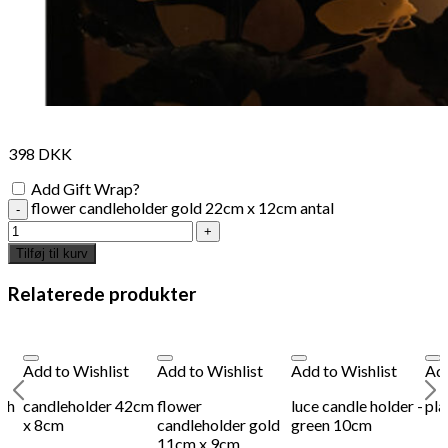
398
DKK
Add Gift Wrap?
flower candleholder gold 22cm x 12cm antal
Tilføj til kurv
Relaterede produkter
Add to Wishlist
Add to Wishlist
Add to Wishlist
Add
ish
candleholder 42cm
flower
luce candle holder -
pl
x 8cm
candleholder gold
green 10cm
11cm x 9cm