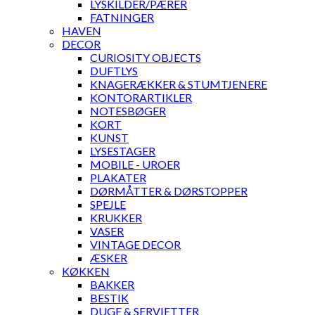
LYSKILDER/PÆRER
FATNINGER
HAVEN
DECOR
CURIOSITY OBJECTS
DUFTLYS
KNAGERÆKKER & STUMTJENERE
KONTORARTIKLER
NOTESBØGER
KORT
KUNST
LYSESTAGER
MOBILE - UROER
PLAKATER
DØRMÅTTER & DØRSTOPPER
SPEJLE
KRUKKER
VASER
VINTAGE DECOR
ÆSKER
KØKKEN
BAKKER
BESTIK
DUGE & SERVIETTER