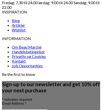
Fredag: 7.30 til 24.00 lørdag: 9.00 til 24.00 Søndag: 9.00 til
22.00
INSPIRATION
Blog
Artikler
Wishlist
INFORMATION
Om Beau Marché
Handelsbetingelser
Privatliv og Cookies
Kontakt
Job Opportunities
Be the first to know
Sign-up to our newsletter and get 10% off
your next purchase
*
indicates required
Email Address
*