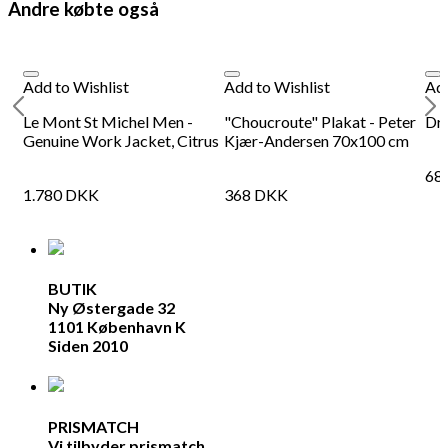
Andre købte også
Add to Wishlist
Add to Wishlist
Add
Le Mont St Michel Men -
"Choucroute" Plakat - Peter
Dr
Genuine Work Jacket, Citrus
Kjær-Andersen 70x100 cm
68
1.780
DKK
368
DKK
BUTIK
Ny Østergade 32
1101 København K
Siden 2010
PRISMATCH
Vi tilbyder prismatch