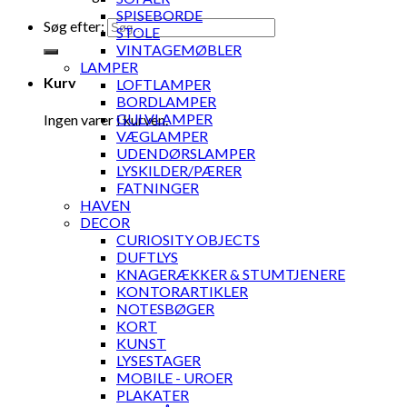
SPISEBORDE
Søg efter:
STOLE
VINTAGEMØBLER
LAMPER
Kurv
LOFTLAMPER
BORDLAMPER
GULVLAMPER
Ingen varer i kurven.
VÆGLAMPER
UDENDØRSLAMPER
LYSKILDER/PÆRER
FATNINGER
HAVEN
DECOR
CURIOSITY OBJECTS
DUFTLYS
KNAGERÆKKER & STUMTJENERE
KONTORARTIKLER
NOTESBØGER
KORT
KUNST
LYSESTAGER
MOBILE - UROER
PLAKATER