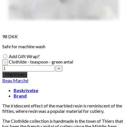
128
DKK
Tilføj til kurv
14
Se kurv
Kasse
98
DKK
Safe for machine wash
Add Gift Wrap?
Clothilde - teaspoon - green antal
Tilføj til kurv
Beau Marché
Beskrivelse
Brand
The iridescent effect of the marbled resin is reminiscent of the
fifties, where resin was a popular material for cutlery.
The Clothilde collection is handmade in the town of Thiers that
has been the french capital of cutlery since the Middle Ages.