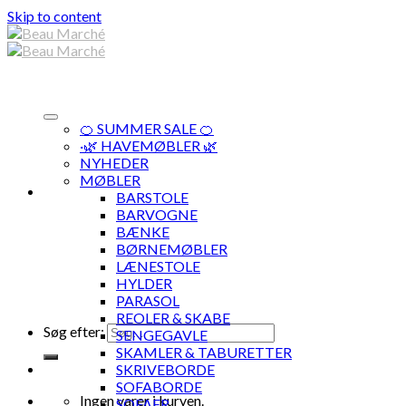
Skip to content
🍊 SUMMER SALE 🍊
·🌿 HAVEMØBLER 🌿
NYHEDER
MØBLER
BARSTOLE
BARVOGNE
BÆNKE
BØRNEMØBLER
LÆNESTOLE
HYLDER
PARASOL
REOLER & SKABE
Søg efter:
SENGEGAVLE
SKAMLER & TABURETTER
SKRIVEBORDE
SOFABORDE
Ingen varer i kurven.
SOFAER