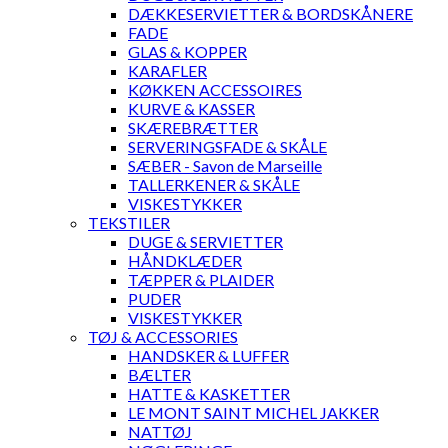
DÆKKESERVIETTER & BORDSKÅNERE
FADE
GLAS & KOPPER
KARAFLER
KØKKEN ACCESSOIRES
KURVE & KASSER
SKÆREBRÆTTER
SERVERINGSFADE & SKÅLE
SÆBER - Savon de Marseille
TALLERKENER & SKÅLE
VISKESTYKKER
TEKSTILER
DUGE & SERVIETTER
HÅNDKLÆDER
TÆPPER & PLAIDER
PUDER
VISKESTYKKER
TØJ & ACCESSORIES
HANDSKER & LUFFER
BÆLTER
HATTE & KASKETTER
LE MONT SAINT MICHEL JAKKER
NATTØJ