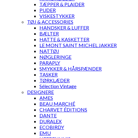
TÆPPER & PLAIDER
PUDER
VISKESTYKKER
TØJ & ACCESSORIES
HANDSKER & LUFFER
BÆLTER
HATTE & KASKETTER
LE MONT SAINT MICHEL JAKKER
NATTØJ
NØGLERINGE
PARAPLY
SMYKKER & HÅRSPÆNDER
TASKER
TØRKLÆDER
Sélection Vintage
DESIGNERE
AMES
BEAU MARCHÉ
CHARVET ÉDITIONS
DANTE
DURALEX
ECOBIRDY
EMU