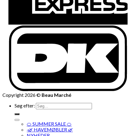
Copyright 2026 ©
Beau Marché
Søg efter:
🍊 SUMMER SALE 🍊
·🌿 HAVEMØBLER 🌿
NYHEDER