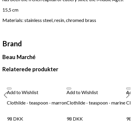
15,5 cm
Materials: stainless steel, resin, chromed brass
Brand
Beau Marché
Relaterede produkter
Add to Wishlist
Add to Wishlist
Add
Clothilde - teaspoon - marron
Clothilde - teaspoon - marine
Clo
98
DKK
98
DKK
98