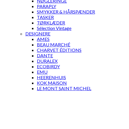
NØGLERINGE
PARAPLY
SMYKKER & HÅRSPÆNDER
TASKER
TØRKLÆDER
Sélection Vintage
DESIGNERE
AMES
BEAU MARCHÉ
CHARVET ÉDITIONS
DANTE
DURALEX
ECOBIRDY
EMU
HEERENHUIS
KOK MAISON
LE MONT SAINT MICHEL
MANTAS EZCARAY
MANUFACTURE DE DIGOIN
MARIUS FABRE
MARTINELLI LUCE
PETITE FRITURE
PULPO
RED EDITION