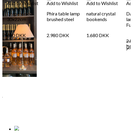
Add to Wishlist
Add to Wishlist
Add to Wishlist
Add
Drapé vase
Phira table lamp
natural crystal
Dad
30x22cm
brushed steel
bookends
lam
Fus
680
DKK
2.980
DKK
1.680
DKK
2.
DK
 -