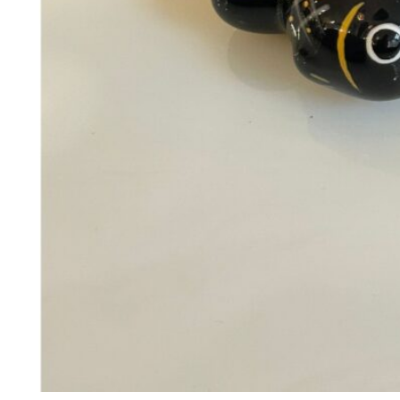
28
DKK
Tilføj til kurv
29
Se kurv
Kasse