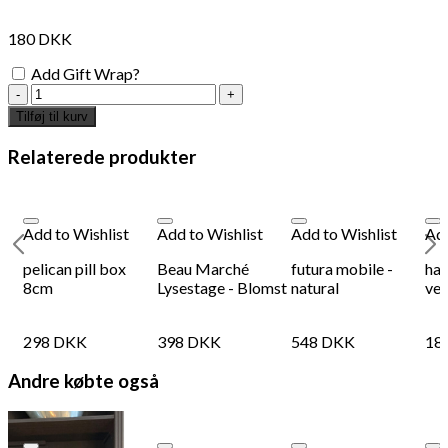
180
DKK
Add Gift Wrap?
porcelain
fish
Tilføj til kurv
toy,
black
Relaterede produkter
antal
Add to Wishlist
Add to Wishlist
Add to Wishlist
Add
pelican pill box
Beau Marché
futura mobile -
ha
8cm
Lysestage - Blomst
natural
vel
298
DKK
398
DKK
548
DKK
18
Andre købte også