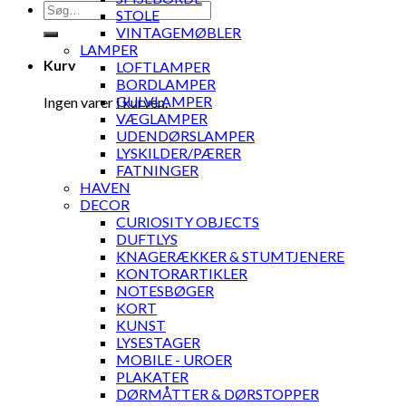
Søg
STOLE
efter:
VINTAGEMØBLER
LAMPER
Kurv
LOFTLAMPER
BORDLAMPER
GULVLAMPER
Ingen varer i kurven.
VÆGLAMPER
UDENDØRSLAMPER
LYSKILDER/PÆRER
FATNINGER
HAVEN
DECOR
CURIOSITY OBJECTS
DUFTLYS
KNAGERÆKKER & STUMTJENERE
KONTORARTIKLER
NOTESBØGER
KORT
KUNST
LYSESTAGER
MOBILE - UROER
PLAKATER
DØRMÅTTER & DØRSTOPPER