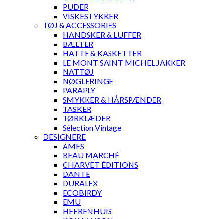
PUDER
VISKESTYKKER
TØJ & ACCESSORIES
HANDSKER & LUFFER
BÆLTER
HATTE & KASKETTER
LE MONT SAINT MICHEL JAKKER
NATTØJ
NØGLERINGE
PARAPLY
SMYKKER & HÅRSPÆNDER
TASKER
TØRKLÆDER
Sélection Vintage
DESIGNERE
AMES
BEAU MARCHÉ
CHARVET ÉDITIONS
DANTE
DURALEX
ECOBIRDY
EMU
HEERENHUIS