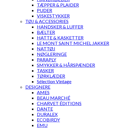
TÆPPER & PLAIDER
PUDER
VISKESTYKKER
TØJ & ACCESSORIES
HANDSKER & LUFFER
BÆLTER
HATTE & KASKETTER
LE MONT SAINT MICHEL JAKKER
NATTØJ
NØGLERINGE
PARAPLY
SMYKKER & HÅRSPÆNDER
TASKER
TØRKLÆDER
Sélection Vintage
DESIGNERE
AMES
BEAU MARCHÉ
CHARVET ÉDITIONS
DANTE
DURALEX
ECOBIRDY
EMU