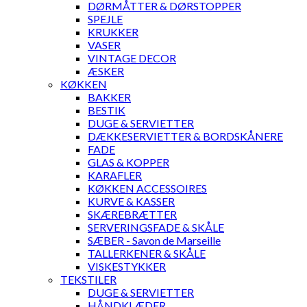
DØRMÅTTER & DØRSTOPPER
SPEJLE
KRUKKER
VASER
VINTAGE DECOR
ÆSKER
KØKKEN
BAKKER
BESTIK
DUGE & SERVIETTER
DÆKKESERVIETTER & BORDSKÅNERE
FADE
GLAS & KOPPER
KARAFLER
KØKKEN ACCESSOIRES
KURVE & KASSER
SKÆREBRÆTTER
SERVERINGSFADE & SKÅLE
SÆBER - Savon de Marseille
TALLERKENER & SKÅLE
VISKESTYKKER
TEKSTILER
DUGE & SERVIETTER
HÅNDKLÆDER