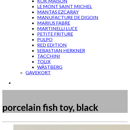
KOK MAISON
LE MONT SAINT MICHEL
MANTAS EZCARAY
MANUFACTURE DE DIGOIN
MARIUS FABRE
MARTINELLI LUCE
PETITE FRITURE
PULPO
RED EDITION
SEBASTIAN HERKNER
TACCHINI
TOLIX
WÄSTBERG
GAVEKORT
porcelain fish toy, black
Måske kunne nogle af disse produkter have din