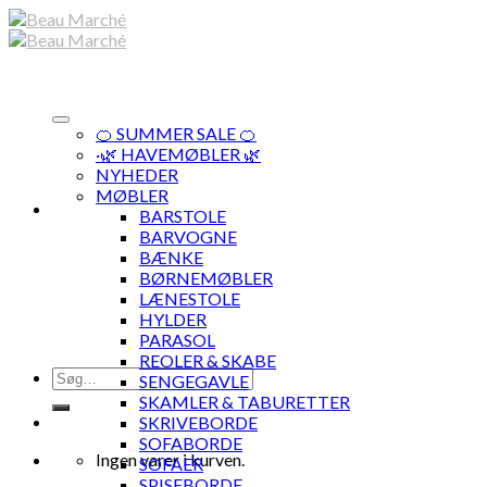
Skip
to
content
🍊 SUMMER SALE 🍊
·🌿 HAVEMØBLER 🌿
NYHEDER
MØBLER
BARSTOLE
BARVOGNE
BÆNKE
BØRNEMØBLER
LÆNESTOLE
HYLDER
PARASOL
REOLER & SKABE
Søg
SENGEGAVLE
efter:
SKAMLER & TABURETTER
SKRIVEBORDE
SOFABORDE
Ingen varer i kurven.
SOFAER
SPISEBORDE