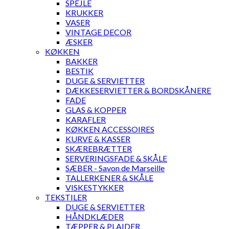
SPEJLE
KRUKKER
VASER
VINTAGE DECOR
ÆSKER
KØKKEN
BAKKER
BESTIK
DUGE & SERVIETTER
DÆKKESERVIETTER & BORDSKÅNERE
FADE
GLAS & KOPPER
KARAFLER
KØKKEN ACCESSOIRES
KURVE & KASSER
SKÆREBRÆTTER
SERVERINGSFADE & SKÅLE
SÆBER - Savon de Marseille
TALLERKENER & SKÅLE
VISKESTYKKER
TEKSTILER
DUGE & SERVIETTER
HÅNDKLÆDER
TÆPPER & PLAIDER