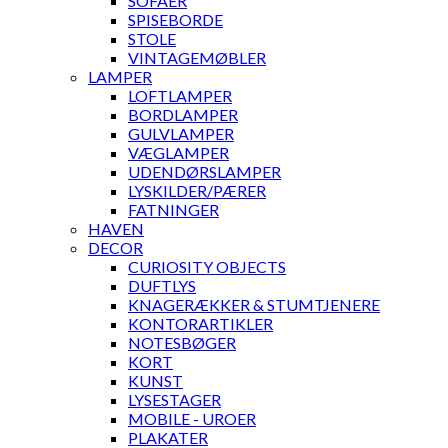
SOFAER
SPISEBORDE
STOLE
VINTAGEMØBLER
LAMPER
LOFTLAMPER
BORDLAMPER
GULVLAMPER
VÆGLAMPER
UDENDØRSLAMPER
LYSKILDER/PÆRER
FATNINGER
HAVEN
DECOR
CURIOSITY OBJECTS
DUFTLYS
KNAGERÆKKER & STUMTJENERE
KONTORARTIKLER
NOTESBØGER
KORT
KUNST
LYSESTAGER
MOBILE - UROER
PLAKATER