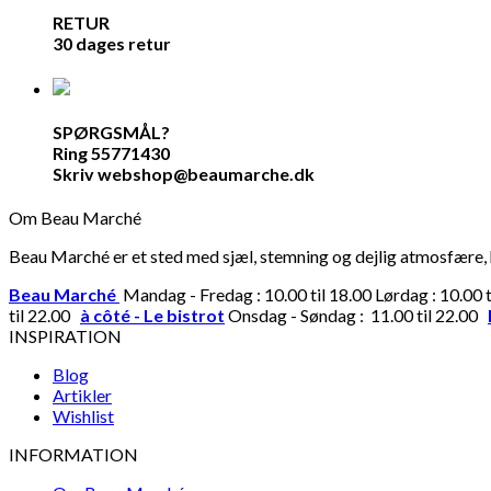
RETUR
30 dages retur
SPØRGSMÅL?
Ring 55771430
Skriv webshop@beaumarche.dk
Om Beau Marché
Beau Marché er et sted med sjæl, stemning og dejlig atmosfære, hv
Beau Marché
Mandag - Fredag : 10.00 til 18.00 Lørdag : 10.00 
til 22.00
à côté - Le bistrot
Onsdag - Søndag : 11.00 til 22.00
INSPIRATION
Blog
Artikler
Wishlist
INFORMATION