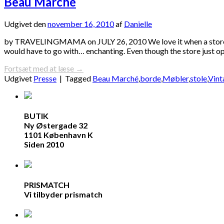
Beau Marché
Udgivet den
november 16, 2010
af
Danielle
by TRAVELINGMAMA on JULY 26, 2010 We love it when a store mat
would have to go with… enchanting. Even though the store just ope
Fortsæt med at læse
→
Udgivet
Presse
|
Tagged
Beau Marché
,
borde
,
Møbler
,
stole
,
Vint
BUTIK
Ny Østergade 32
1101 København K
Siden 2010
PRISMATCH
Vi tilbyder prismatch