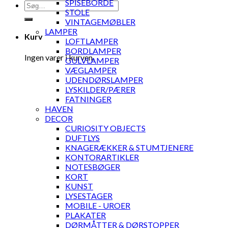
SPISEBORDE
Søg
STOLE
efter:
VINTAGEMØBLER
LAMPER
Kurv
LOFTLAMPER
BORDLAMPER
Ingen varer i kurven.
GULVLAMPER
VÆGLAMPER
UDENDØRSLAMPER
LYSKILDER/PÆRER
FATNINGER
HAVEN
DECOR
CURIOSITY OBJECTS
DUFTLYS
KNAGERÆKKER & STUMTJENERE
KONTORARTIKLER
NOTESBØGER
KORT
KUNST
LYSESTAGER
MOBILE - UROER
PLAKATER
DØRMÅTTER & DØRSTOPPER