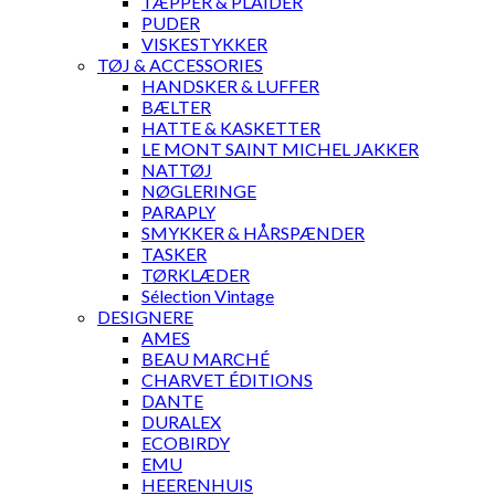
TÆPPER & PLAIDER
PUDER
VISKESTYKKER
TØJ & ACCESSORIES
HANDSKER & LUFFER
BÆLTER
HATTE & KASKETTER
LE MONT SAINT MICHEL JAKKER
NATTØJ
NØGLERINGE
PARAPLY
SMYKKER & HÅRSPÆNDER
TASKER
TØRKLÆDER
Sélection Vintage
DESIGNERE
AMES
BEAU MARCHÉ
CHARVET ÉDITIONS
DANTE
DURALEX
ECOBIRDY
EMU
HEERENHUIS