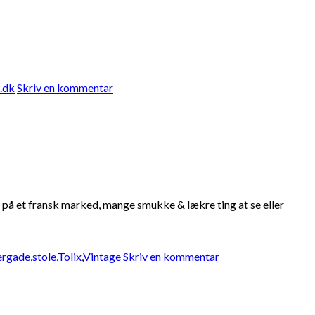
.dk
Skriv en kommentar
på et fransk marked, mange smukke & lækre ting at se eller
ergade
,
stole
,
Tolix
,
Vintage
Skriv en kommentar