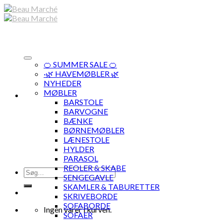
Skip
to
content
🍊 SUMMER SALE 🍊
·🌿 HAVEMØBLER 🌿
NYHEDER
MØBLER
BARSTOLE
BARVOGNE
BÆNKE
BØRNEMØBLER
LÆNESTOLE
HYLDER
PARASOL
REOLER & SKABE
Søg
SENGEGAVLE
efter:
SKAMLER & TABURETTER
SKRIVEBORDE
SOFABORDE
Ingen varer i kurven.
SOFAER