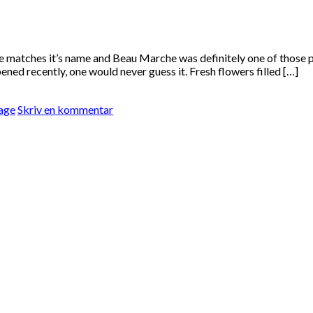
ches it’s name and Beau Marche was definitely one of those plac
ned recently, one would never guess it. Fresh flowers filled […]
age
Skriv en kommentar