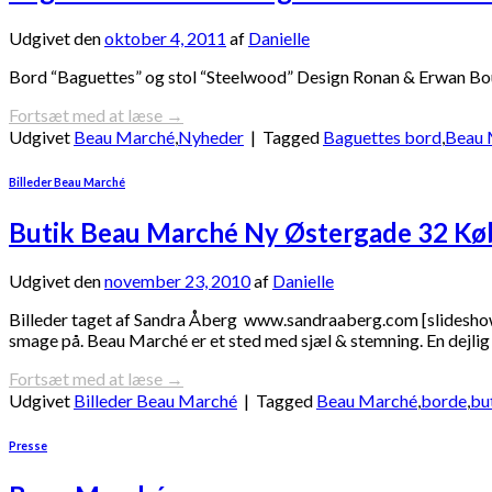
Udgivet den
oktober 4, 2011
af
Danielle
Bord “Baguettes” og stol “Steelwood” Design Ronan & Erwan Bouro
Fortsæt med at læse
→
Udgivet
Beau Marché
,
Nyheder
|
Tagged
Baguettes bord
,
Beau 
Billeder Beau Marché
Butik Beau Marché Ny Østergade 32 K
Udgivet den
november 23, 2010
af
Danielle
Billeder taget af Sandra Åberg www.sandraaberg.com [slideshow]
smage på. Beau Marché er et sted med sjæl & stemning. En dejlig at
Fortsæt med at læse
→
Udgivet
Billeder Beau Marché
|
Tagged
Beau Marché
,
borde
,
bu
Presse