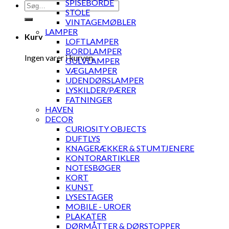
SPISEBORDE
Søg
STOLE
efter:
VINTAGEMØBLER
LAMPER
Kurv
LOFTLAMPER
BORDLAMPER
Ingen varer i kurven.
GULVLAMPER
VÆGLAMPER
UDENDØRSLAMPER
LYSKILDER/PÆRER
FATNINGER
HAVEN
DECOR
CURIOSITY OBJECTS
DUFTLYS
KNAGERÆKKER & STUMTJENERE
KONTORARTIKLER
NOTESBØGER
KORT
KUNST
LYSESTAGER
MOBILE - UROER
PLAKATER
DØRMÅTTER & DØRSTOPPER