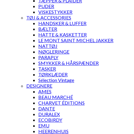
TÆPPER & PLAIDER
PUDER
VISKESTYKKER
TØJ & ACCESSORIES
HANDSKER & LUFFER
BÆLTER
HATTE & KASKETTER
LE MONT SAINT MICHEL JAKKER
NATTØJ
NØGLERINGE
PARAPLY
SMYKKER & HÅRSPÆNDER
TASKER
TØRKLÆDER
Sélection Vintage
DESIGNERE
AMES
BEAU MARCHÉ
CHARVET ÉDITIONS
DANTE
DURALEX
ECOBIRDY
EMU
HEERENHUIS