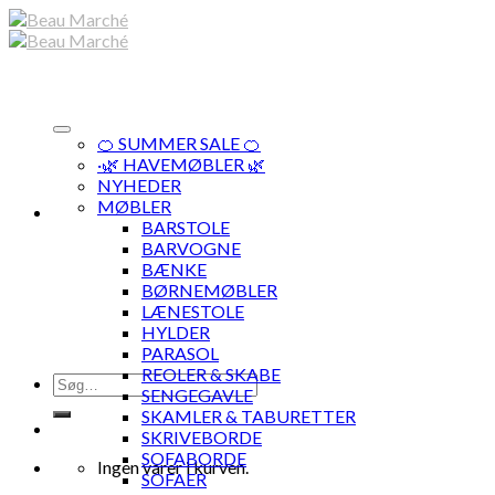
Skip
to
content
🍊 SUMMER SALE 🍊
·🌿 HAVEMØBLER 🌿
NYHEDER
MØBLER
BARSTOLE
BARVOGNE
BÆNKE
BØRNEMØBLER
LÆNESTOLE
HYLDER
PARASOL
REOLER & SKABE
Søg
SENGEGAVLE
efter:
SKAMLER & TABURETTER
SKRIVEBORDE
SOFABORDE
Ingen varer i kurven.
SOFAER