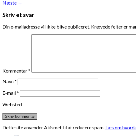
Næste
→
Skriv et svar
Din e-mailadresse vil ikke blive publiceret.
Krævede felter er m
Kommentar
*
Navn
*
E-mail
*
Websted
Dette site anvender Akismet til at reducere spam.
Læs om hvorda