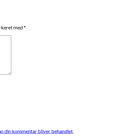
arkeret med
*
n din kommentar bliver behandlet
.