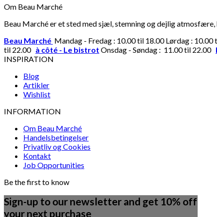
Om Beau Marché
Beau Marché er et sted med sjæl, stemning og dejlig atmosfære, hv
Beau Marché
Mandag - Fredag : 10.00 til 18.00 Lørdag : 10.00 
til 22.00
à côté - Le bistrot
Onsdag - Søndag : 11.00 til 22.00
INSPIRATION
Blog
Artikler
Wishlist
INFORMATION
Om Beau Marché
Handelsbetingelser
Privatliv og Cookies
Kontakt
Job Opportunities
Be the first to know
Sign-up to our newsletter and get 10% off
your next purchase