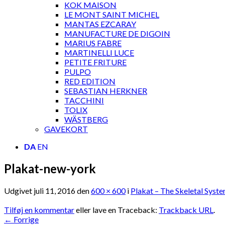
KOK MAISON
LE MONT SAINT MICHEL
MANTAS EZCARAY
MANUFACTURE DE DIGOIN
MARIUS FABRE
MARTINELLI LUCE
PETITE FRITURE
PULPO
RED EDITION
SEBASTIAN HERKNER
TACCHINI
TOLIX
WÄSTBERG
GAVEKORT
DA
EN
Plakat-new-york
Udgivet
juli 11, 2016
den
600 × 600
i
Plakat – The Skeletal Syst
Tilføj en kommentar
eller lave en Traceback:
Trackback URL
.
←
Forrige