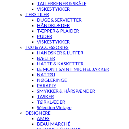
TALLERKENER & SKÅLE
VISKESTYKKER
TEKSTILER
DUGE & SERVIETTER
HÅNDKLÆDER
TÆPPER & PLAIDER
PUDER
VISKESTYKKER
TØJ & ACCESSORIES
HANDSKER & LUFFER
BÆLTER
HATTE & KASKETTER
LE MONT SAINT MICHEL JAKKER
NATTØJ
NØGLERINGE
PARAPLY
SMYKKER & HÅRSPÆNDER
TASKER
TØRKLÆDER
Sélection Vintage
DESIGNERE
AMES
BEAU MARCHÉ