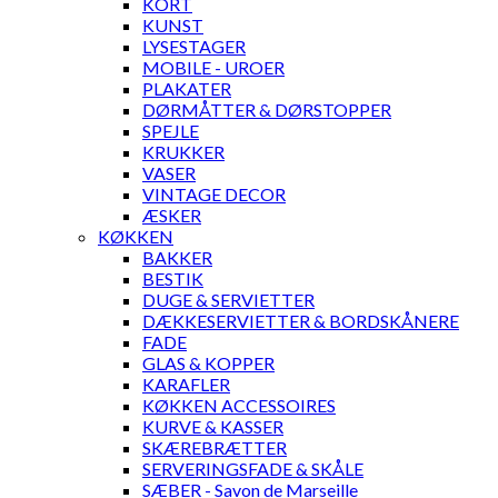
KORT
KUNST
LYSESTAGER
MOBILE - UROER
PLAKATER
DØRMÅTTER & DØRSTOPPER
SPEJLE
KRUKKER
VASER
VINTAGE DECOR
ÆSKER
KØKKEN
BAKKER
BESTIK
DUGE & SERVIETTER
DÆKKESERVIETTER & BORDSKÅNERE
FADE
GLAS & KOPPER
KARAFLER
KØKKEN ACCESSOIRES
KURVE & KASSER
SKÆREBRÆTTER
SERVERINGSFADE & SKÅLE
SÆBER - Savon de Marseille