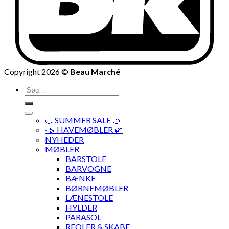
Copyright 2026 ©
Beau Marché
Søg
efter:
🍊 SUMMER SALE 🍊
·🌿 HAVEMØBLER 🌿
NYHEDER
MØBLER
BARSTOLE
BARVOGNE
BÆNKE
BØRNEMØBLER
LÆNESTOLE
HYLDER
PARASOL
REOLER & SKABE