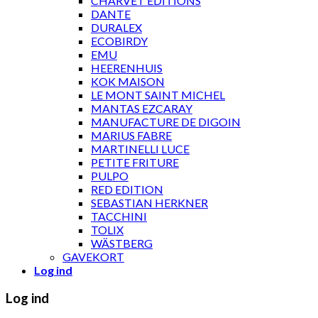
CHARVET ÉDITIONS
DANTE
DURALEX
ECOBIRDY
EMU
HEERENHUIS
KOK MAISON
LE MONT SAINT MICHEL
MANTAS EZCARAY
MANUFACTURE DE DIGOIN
MARIUS FABRE
MARTINELLI LUCE
PETITE FRITURE
PULPO
RED EDITION
SEBASTIAN HERKNER
TACCHINI
TOLIX
WÄSTBERG
GAVEKORT
Log ind
Log ind