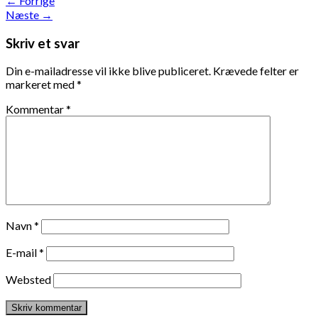
←
Forrige
Næste
→
Skriv et svar
Din e-mailadresse vil ikke blive publiceret.
Krævede felter er
markeret med
*
Kommentar
*
Navn
*
E-mail
*
Websted