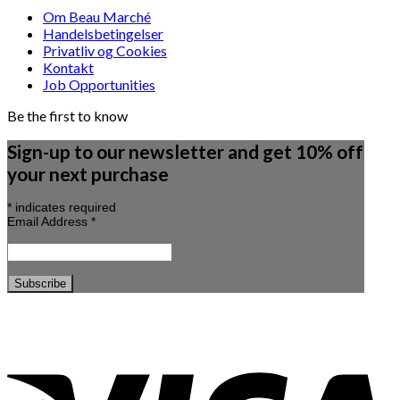
Om Beau Marché
Handelsbetingelser
Privatliv og Cookies
Kontakt
Job Opportunities
Be the first to know
Sign-up to our newsletter and get 10% off
your next purchase
*
indicates required
Email Address
*