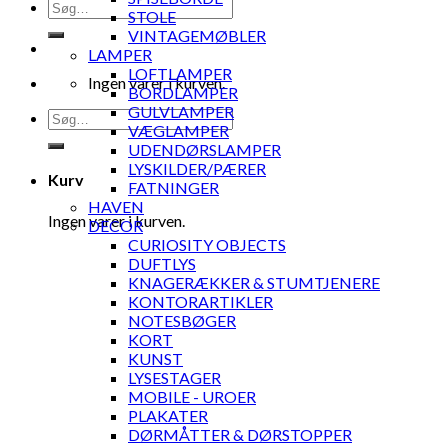
Søg
STOLE
efter:
VINTAGEMØBLER
LAMPER
LOFTLAMPER
Ingen varer i kurven.
BORDLAMPER
GULVLAMPER
Søg
VÆGLAMPER
efter:
UDENDØRSLAMPER
LYSKILDER/PÆRER
Kurv
FATNINGER
HAVEN
Ingen varer i kurven.
DECOR
CURIOSITY OBJECTS
DUFTLYS
KNAGERÆKKER & STUMTJENERE
KONTORARTIKLER
NOTESBØGER
KORT
KUNST
LYSESTAGER
MOBILE - UROER
PLAKATER
DØRMÅTTER & DØRSTOPPER