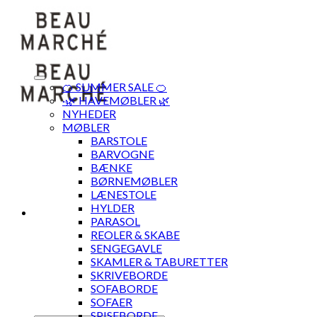
Skip
to
content
🍊 SUMMER SALE 🍊
·🌿 HAVEMØBLER 🌿
NYHEDER
MØBLER
BARSTOLE
BARVOGNE
BÆNKE
BØRNEMØBLER
LÆNESTOLE
HYLDER
PARASOL
REOLER & SKABE
SENGEGAVLE
SKAMLER & TABURETTER
SKRIVEBORDE
SOFABORDE
SOFAER
SPISEBORDE