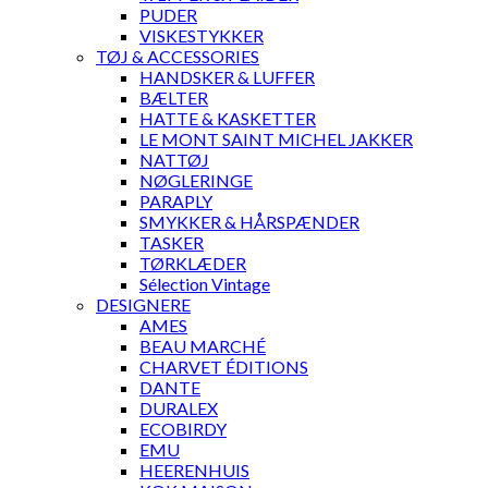
PUDER
VISKESTYKKER
TØJ & ACCESSORIES
HANDSKER & LUFFER
BÆLTER
HATTE & KASKETTER
LE MONT SAINT MICHEL JAKKER
NATTØJ
NØGLERINGE
PARAPLY
SMYKKER & HÅRSPÆNDER
TASKER
TØRKLÆDER
Sélection Vintage
DESIGNERE
AMES
BEAU MARCHÉ
CHARVET ÉDITIONS
DANTE
DURALEX
ECOBIRDY
EMU
HEERENHUIS