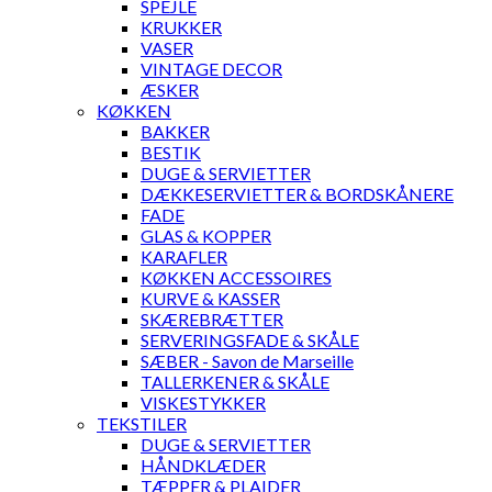
SPEJLE
KRUKKER
VASER
VINTAGE DECOR
ÆSKER
KØKKEN
BAKKER
BESTIK
DUGE & SERVIETTER
DÆKKESERVIETTER & BORDSKÅNERE
FADE
GLAS & KOPPER
KARAFLER
KØKKEN ACCESSOIRES
KURVE & KASSER
SKÆREBRÆTTER
SERVERINGSFADE & SKÅLE
SÆBER - Savon de Marseille
TALLERKENER & SKÅLE
VISKESTYKKER
TEKSTILER
DUGE & SERVIETTER
HÅNDKLÆDER
TÆPPER & PLAIDER