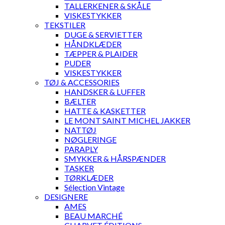
TALLERKENER & SKÅLE
VISKESTYKKER
TEKSTILER
DUGE & SERVIETTER
HÅNDKLÆDER
TÆPPER & PLAIDER
PUDER
VISKESTYKKER
TØJ & ACCESSORIES
HANDSKER & LUFFER
BÆLTER
HATTE & KASKETTER
LE MONT SAINT MICHEL JAKKER
NATTØJ
NØGLERINGE
PARAPLY
SMYKKER & HÅRSPÆNDER
TASKER
TØRKLÆDER
Sélection Vintage
DESIGNERE
AMES
BEAU MARCHÉ