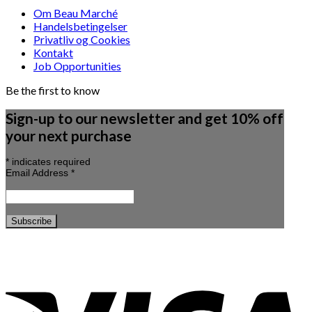
Om Beau Marché
Handelsbetingelser
Privatliv og Cookies
Kontakt
Job Opportunities
Be the first to know
Sign-up to our newsletter and get 10% off
your next purchase
*
indicates required
Email Address
*