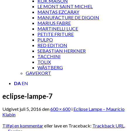
KOK MAISON
LE MONT SAINT MICHEL
MANTAS EZCARAY
MANUFACTURE DE DIGOIN
MARIUS FABRE
MARTINELLI LUCE
PETITE FRITURE
PULPO
RED EDITION
SEBASTIAN HERKNER
TACCHINI
TOLIX
WÄSTBERG
GAVEKORT
DA
EN
eclipse-lampe-7
Udgivet
juli 5, 2016
den
600 × 600
i
Eclipse Lampe – Maurício
Klabin
Tilføj en kommentar
eller lave en Traceback:
Trackback URL
.