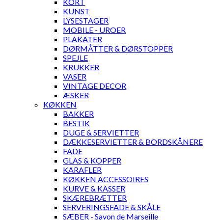
KORT
KUNST
LYSESTAGER
MOBILE - UROER
PLAKATER
DØRMÅTTER & DØRSTOPPER
SPEJLE
KRUKKER
VASER
VINTAGE DECOR
ÆSKER
KØKKEN
BAKKER
BESTIK
DUGE & SERVIETTER
DÆKKESERVIETTER & BORDSKÅNERE
FADE
GLAS & KOPPER
KARAFLER
KØKKEN ACCESSOIRES
KURVE & KASSER
SKÆREBRÆTTER
SERVERINGSFADE & SKÅLE
SÆBER - Savon de Marseille