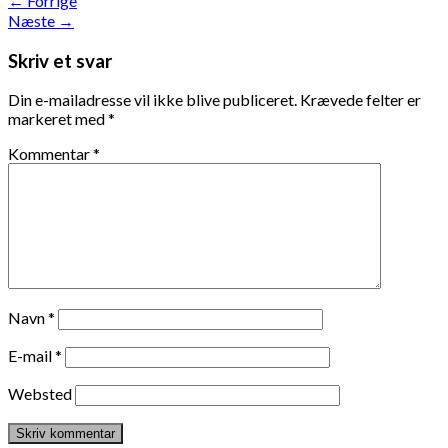
←
Forrige
Næste
→
Skriv et svar
Din e-mailadresse vil ikke blive publiceret.
Krævede felter er
markeret med
*
Kommentar
*
Navn
*
E-mail
*
Websted