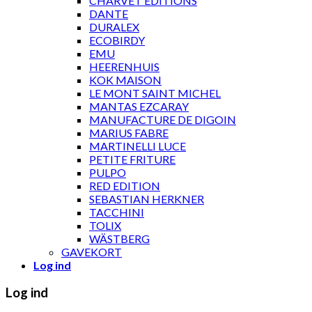
CHARVET ÉDITIONS
DANTE
DURALEX
ECOBIRDY
EMU
HEERENHUIS
KOK MAISON
LE MONT SAINT MICHEL
MANTAS EZCARAY
MANUFACTURE DE DIGOIN
MARIUS FABRE
MARTINELLI LUCE
PETITE FRITURE
PULPO
RED EDITION
SEBASTIAN HERKNER
TACCHINI
TOLIX
WÄSTBERG
GAVEKORT
Log ind
Log ind