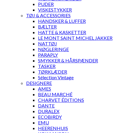
PUDER
VISKESTYKKER
TØJ & ACCESSORIES
HANDSKER & LUFFER
BÆLTER
HATTE & KASKETTER
LE MONT SAINT MICHEL JAKKER
NATTØJ
NØGLERINGE
PARAPLY
SMYKKER & HÅRSPÆNDER
TASKER
TØRKLÆDER
Sélection Vintage
DESIGNERE
AMES
BEAU MARCHÉ
CHARVET ÉDITIONS
DANTE
DURALEX
ECOBIRDY
EMU
HEERENHUIS