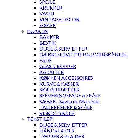
SPEJLE
KRUKKER
VASER
VINTAGE DECOR
ÆSKER
KØKKEN
BAKKER
BESTIK
DUGE & SERVIETTER
DÆKKESERVIETTER & BORDSKÅNERE
FADE
GLAS & KOPPER
KARAFLER
KØKKEN ACCESSOIRES
KURVE & KASSER
SKÆREBRÆTTER
SERVERINGSFADE & SKÅLE
SÆBER - Savon de Marseille
TALLERKENER & SKÅLE
VISKESTYKKER
TEKSTILER
DUGE & SERVIETTER
HÅNDKLÆDER
TÆPPER & PLAIDER