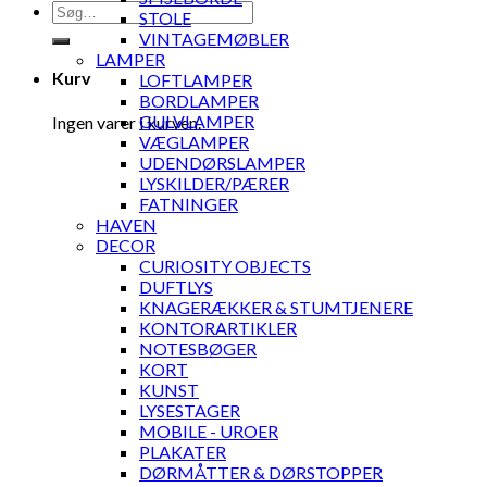
Søg
STOLE
efter:
VINTAGEMØBLER
LAMPER
Kurv
LOFTLAMPER
BORDLAMPER
GULVLAMPER
Ingen varer i kurven.
VÆGLAMPER
UDENDØRSLAMPER
LYSKILDER/PÆRER
FATNINGER
HAVEN
DECOR
CURIOSITY OBJECTS
DUFTLYS
KNAGERÆKKER & STUMTJENERE
KONTORARTIKLER
NOTESBØGER
KORT
KUNST
LYSESTAGER
MOBILE - UROER
PLAKATER
DØRMÅTTER & DØRSTOPPER