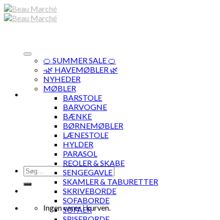
Skip
to
content
🍊 SUMMER SALE 🍊
·🌿 HAVEMØBLER 🌿
NYHEDER
MØBLER
BARSTOLE
BARVOGNE
BÆNKE
BØRNEMØBLER
LÆNESTOLE
HYLDER
PARASOL
REOLER & SKABE
Søg
SENGEGAVLE
efter:
SKAMLER & TABURETTER
SKRIVEBORDE
SOFABORDE
Ingen varer i kurven.
SOFAER
SPISEBORDE