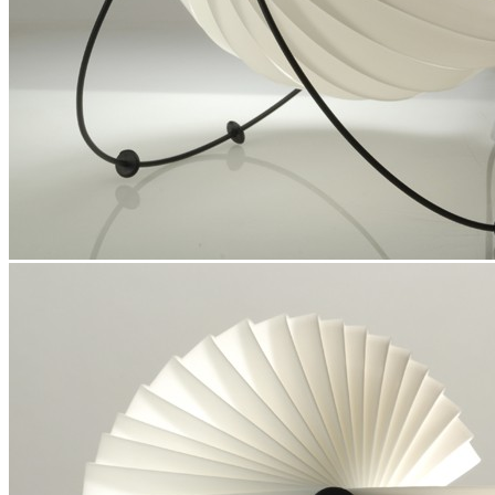
398
DKK
Tilføj til kurv