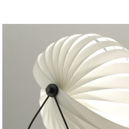
Måske kunne nogle af disse produkter have din inte
Add to Wishlist
Lava Lampe - Beau Marché