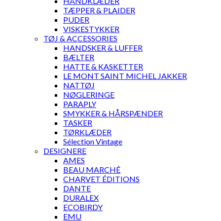
HÅNDKLÆDER
TÆPPER & PLAIDER
PUDER
VISKESTYKKER
TØJ & ACCESSORIES
HANDSKER & LUFFER
BÆLTER
HATTE & KASKETTER
LE MONT SAINT MICHEL JAKKER
NATTØJ
NØGLERINGE
PARAPLY
SMYKKER & HÅRSPÆNDER
TASKER
TØRKLÆDER
Sélection Vintage
DESIGNERE
AMES
BEAU MARCHÉ
CHARVET ÉDITIONS
DANTE
DURALEX
ECOBIRDY
EMU