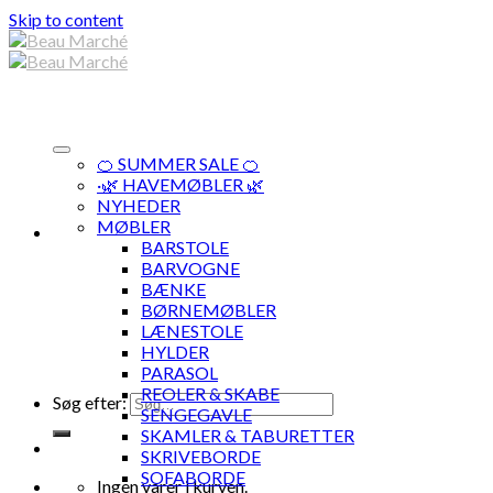
Skip to content
🍊 SUMMER SALE 🍊
·🌿 HAVEMØBLER 🌿
NYHEDER
MØBLER
BARSTOLE
BARVOGNE
BÆNKE
BØRNEMØBLER
LÆNESTOLE
HYLDER
PARASOL
REOLER & SKABE
Søg efter:
SENGEGAVLE
SKAMLER & TABURETTER
SKRIVEBORDE
SOFABORDE
Ingen varer i kurven.