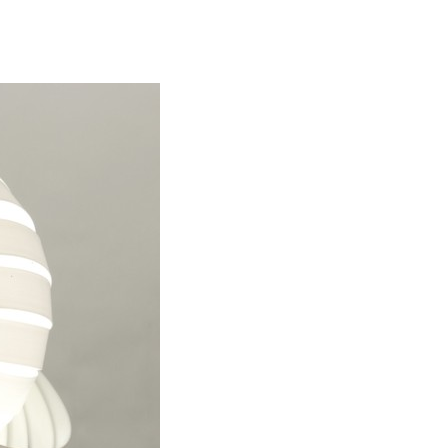
resse?