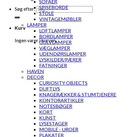
SOFAER
SPISEBORDE
Søg efter:
STOLE
VINTAGEMØBLER
LAMPER
Kurv
LOFTLAMPER
BORDLAMPER
Ingen varer i kurven.
GULVLAMPER
VÆGLAMPER
UDENDØRSLAMPER
LYSKILDER/PÆRER
FATNINGER
HAVEN
DECOR
CURIOSITY OBJECTS
DUFTLYS
KNAGERÆKKER & STUMTJENERE
KONTORARTIKLER
NOTESBØGER
KORT
KUNST
LYSESTAGER
MOBILE - UROER
PLAKATER