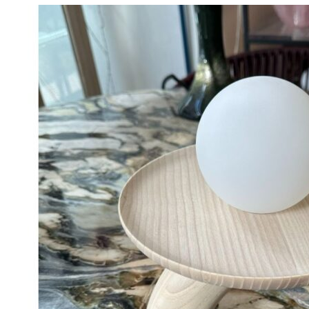
Måske kunne nogle af disse produkter have din inte
Add to Wishlist
"Choucroute" Plakat - Peter Kjær-Andersen 70x100 cm