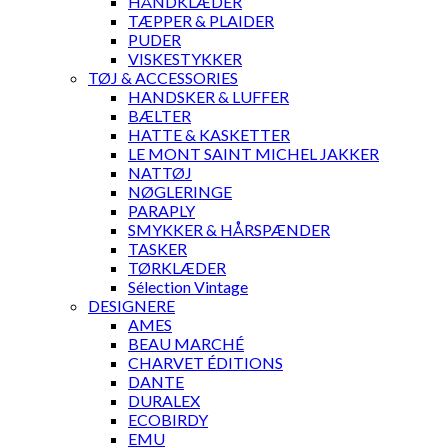
HÅNDKLÆDER
TÆPPER & PLAIDER
PUDER
VISKESTYKKER
TØJ & ACCESSORIES
HANDSKER & LUFFER
BÆLTER
HATTE & KASKETTER
LE MONT SAINT MICHEL JAKKER
NATTØJ
NØGLERINGE
PARAPLY
SMYKKER & HÅRSPÆNDER
TASKER
TØRKLÆDER
Sélection Vintage
DESIGNERE
AMES
BEAU MARCHÉ
CHARVET ÉDITIONS
DANTE
DURALEX
ECOBIRDY
EMU