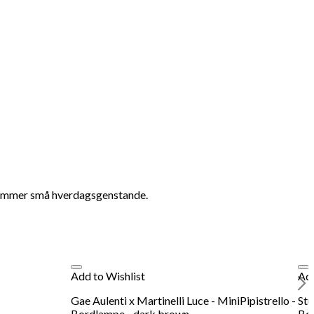
 rummer små hverdagsgenstande.
Add to Wishlist
Add
Gae Aulenti x Martinelli Luce - MiniPipistrello -
Stu
Bordlampe - dark brown
Bor