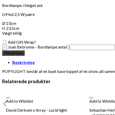
Bordlampe i bleget ask
G9 led 2,5 W pære
Ø 23cm
H 23,5cm
Vægt 660g
Add Gift Wrap?
Joan Bebronne - Bordlampe antal
Tilføj til kurv
Beskrivelse
POPYLIGHT består af en buet base toppet af en skive, alt samm
Relaterede produkter
Add to Wishlist
Add to Wishlis
David Derksen x Array - Lucid light
Sebastian Her
- aluminium bl