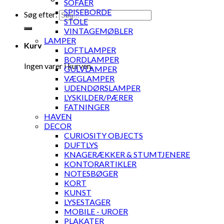
SOFAER
SPISEBORDE
Søg efter:
STOLE
VINTAGEMØBLER
LAMPER
Kurv
LOFTLAMPER
BORDLAMPER
Ingen varer i kurven.
GULVLAMPER
VÆGLAMPER
UDENDØRSLAMPER
LYSKILDER/PÆRER
FATNINGER
HAVEN
DECOR
CURIOSITY OBJECTS
DUFTLYS
KNAGERÆKKER & STUMTJENERE
KONTORARTIKLER
NOTESBØGER
KORT
KUNST
LYSESTAGER
MOBILE - UROER
PLAKATER