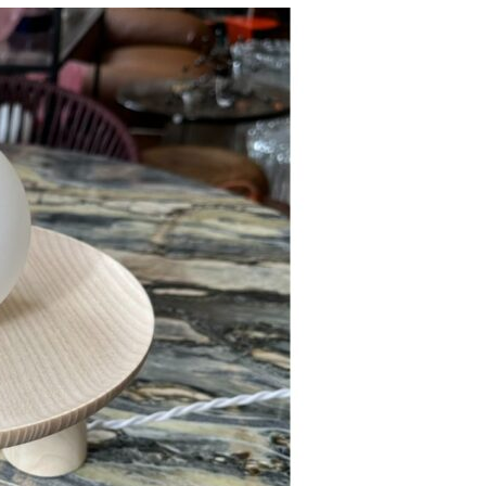
resse?