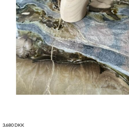
368
DKK
Tilføj til kurv
3.680
DKK