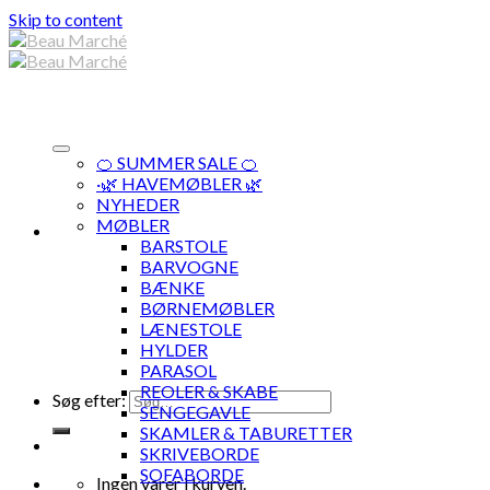
Skip to content
🍊 SUMMER SALE 🍊
·🌿 HAVEMØBLER 🌿
NYHEDER
MØBLER
BARSTOLE
BARVOGNE
BÆNKE
BØRNEMØBLER
LÆNESTOLE
HYLDER
PARASOL
REOLER & SKABE
Søg efter:
SENGEGAVLE
SKAMLER & TABURETTER
SKRIVEBORDE
SOFABORDE
Ingen varer i kurven.