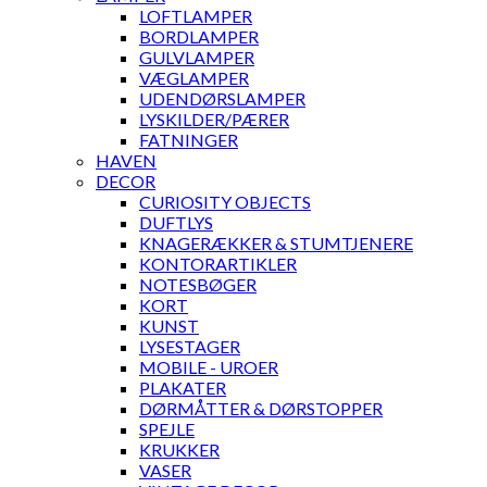
LOFTLAMPER
BORDLAMPER
GULVLAMPER
VÆGLAMPER
UDENDØRSLAMPER
LYSKILDER/PÆRER
FATNINGER
HAVEN
DECOR
CURIOSITY OBJECTS
DUFTLYS
KNAGERÆKKER & STUMTJENERE
KONTORARTIKLER
NOTESBØGER
KORT
KUNST
LYSESTAGER
MOBILE - UROER
PLAKATER
DØRMÅTTER & DØRSTOPPER
SPEJLE
KRUKKER
VASER