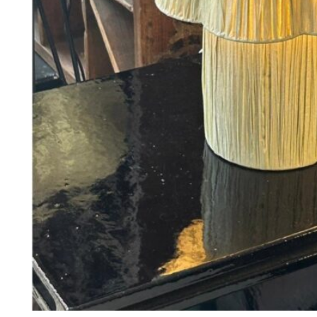
398
DKK
Tilføj til kurv
29
Se kurv
Kasse