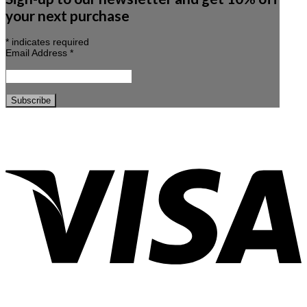
your next purchase
*
indicates required
Email Address
*