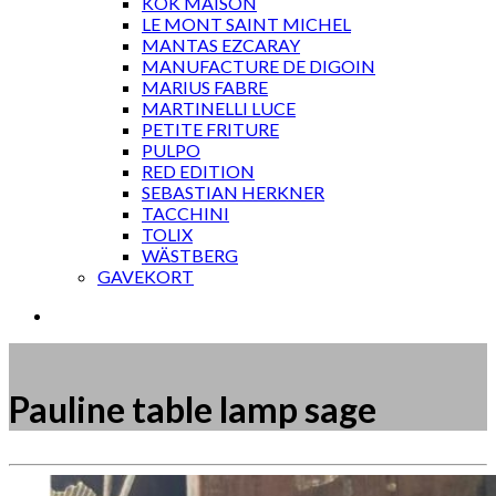
KOK MAISON
LE MONT SAINT MICHEL
MANTAS EZCARAY
MANUFACTURE DE DIGOIN
MARIUS FABRE
MARTINELLI LUCE
PETITE FRITURE
PULPO
RED EDITION
SEBASTIAN HERKNER
TACCHINI
TOLIX
WÄSTBERG
GAVEKORT
Pauline table lamp sage
Måske kunne nogle af disse produkter have din