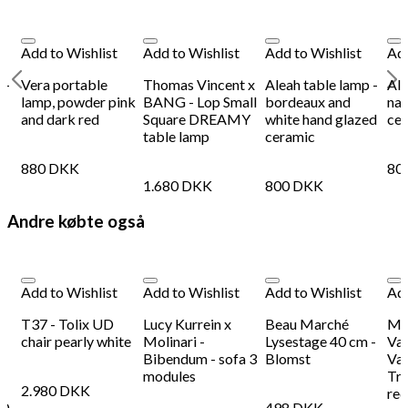
Add to Wishlist
Add to Wishlist
Add to Wishlist
Add
 -
Vera portable
Thomas Vincent x
Aleah table lamp -
Ale
lamp, powder pink
BANG - Lop Small
bordeaux and
nav
and dark red
Square DREAMY
white hand glazed
ce
table lamp
ceramic
880
DKK
80
1.680
DKK
800
DKK
Andre købte også
Add to Wishlist
Add to Wishlist
Add to Wishlist
Add
T37 - Tolix UD
Lucy Kurrein x
Beau Marché
Mar
n
chair pearly white
Molinari -
Lysestage 40 cm -
Val
Bibendum - sofa 3
Blomst
Væ
modules
Tra
2.980
DKK
red
60
498
DKK