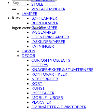
Søg
STOLE
efter:
VINTAGEMØBLER
LAMPER
Kurv
LOFTLAMPER
BORDLAMPER
GULVLAMPER
Ingen varer i kurven.
VÆGLAMPER
UDENDØRSLAMPER
LYSKILDER/PÆRER
FATNINGER
HAVEN
DECOR
CURIOSITY OBJECTS
DUFTLYS
KNAGERÆKKER & STUMTJENERE
KONTORARTIKLER
NOTESBØGER
KORT
KUNST
LYSESTAGER
MOBILE - UROER
PLAKATER
DØRMÅTTER & DØRSTOPPER