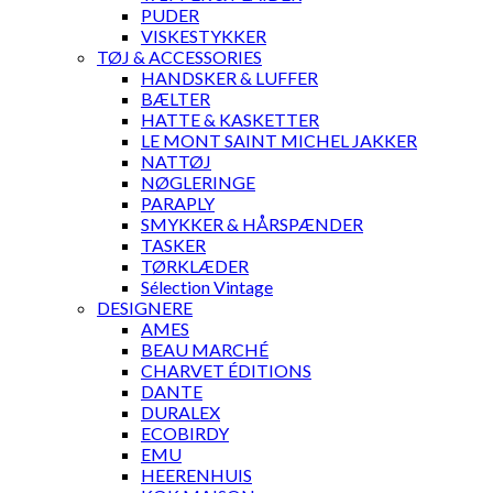
PUDER
VISKESTYKKER
TØJ & ACCESSORIES
HANDSKER & LUFFER
BÆLTER
HATTE & KASKETTER
LE MONT SAINT MICHEL JAKKER
NATTØJ
NØGLERINGE
PARAPLY
SMYKKER & HÅRSPÆNDER
TASKER
TØRKLÆDER
Sélection Vintage
DESIGNERE
AMES
BEAU MARCHÉ
CHARVET ÉDITIONS
DANTE
DURALEX
ECOBIRDY
EMU
HEERENHUIS