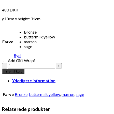
480
DKK
ø18cm x height: 31cm
Bronze
buttermilk yellow
Farve
marron
sage
Ryd
Add Gift Wrap?
Pauline
table
Tilføj til kurv
lamp
sage
Yderligere information
antal
Farve
Bronze
,
buttermilk yellow
,
marron
,
sage
Relaterede produkter