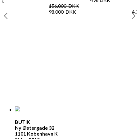
156.000
DKK
98.000
DKK
4.
BUTIK
Ny Østergade 32
1101 København K