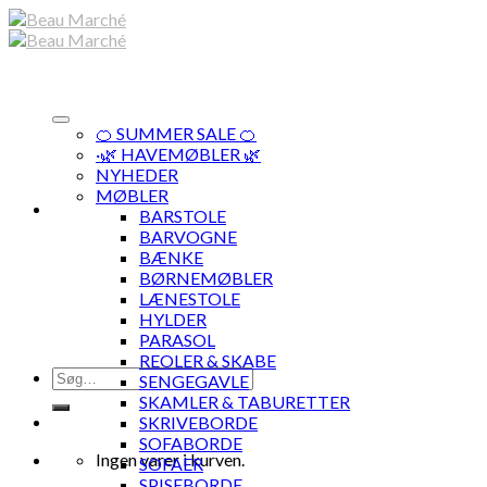
Skip
to
content
🍊 SUMMER SALE 🍊
·🌿 HAVEMØBLER 🌿
NYHEDER
MØBLER
BARSTOLE
BARVOGNE
BÆNKE
BØRNEMØBLER
LÆNESTOLE
HYLDER
PARASOL
REOLER & SKABE
Søg
SENGEGAVLE
efter:
SKAMLER & TABURETTER
SKRIVEBORDE
SOFABORDE
Ingen varer i kurven.
SOFAER
SPISEBORDE