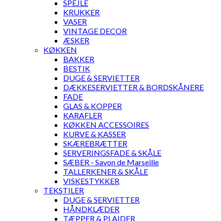
SPEJLE
KRUKKER
VASER
VINTAGE DECOR
ÆSKER
KØKKEN
BAKKER
BESTIK
DUGE & SERVIETTER
DÆKKESERVIETTER & BORDSKÅNERE
FADE
GLAS & KOPPER
KARAFLER
KØKKEN ACCESSOIRES
KURVE & KASSER
SKÆREBRÆTTER
SERVERINGSFADE & SKÅLE
SÆBER - Savon de Marseille
TALLERKENER & SKÅLE
VISKESTYKKER
TEKSTILER
DUGE & SERVIETTER
HÅNDKLÆDER
TÆPPER & PLAIDER