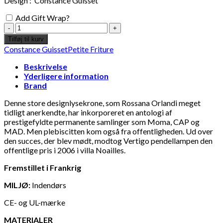
Design : Constance Guisset
Add Gift Wrap?
Constance
Guisset
Tilføj til kurv
x
Constance Guisset
Petite Friture
Petite
Friture
Beskrivelse
-
Yderligere information
Lampe
Brand
Vertigo
Large
Denne store designlysekrone, som Rossana Orlandi meget
200cm
tidligt anerkendte, har inkorporeret en antologi af
-
prestigefyldte permanente samlinger som Moma, CAP og
Bronze
MAD. Men plebiscitten kom også fra offentligheden. Ud over
antal
den succes, der blev mødt, modtog Vertigo pendellampen den
offentlige pris i 2006 i villa Noailles.
Fremstillet i Frankrig
MILJØ:
Indendørs
CE- og UL-mærke
MATERIALER