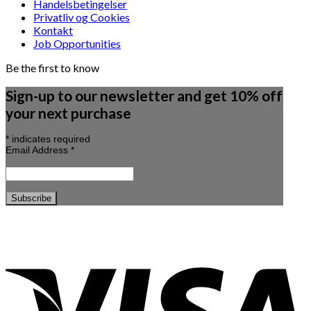
Handelsbetingelser
Privatliv og Cookies
Kontakt
Job Opportunities
Be the first to know
Sign-up to our newsletter and get 10% off
your next purchase
*
indicates required
Email Address
*