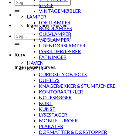
Søg
STOLE
efter:
VINTAGEMØBLER
LAMPER
LOFTLAMPER
Ingen varer i kurven.
BORDLAMPER
GULVLAMPER
Søg
VÆGLAMPER
efter:
UDENDØRSLAMPER
LYSKILDER/PÆRER
Kurv
FATNINGER
HAVEN
Ingen varer i kurven.
DECOR
CURIOSITY OBJECTS
DUFTLYS
KNAGERÆKKER & STUMTJENERE
KONTORARTIKLER
NOTESBØGER
KORT
KUNST
LYSESTAGER
MOBILE - UROER
PLAKATER
DØRMÅTTER & DØRSTOPPER