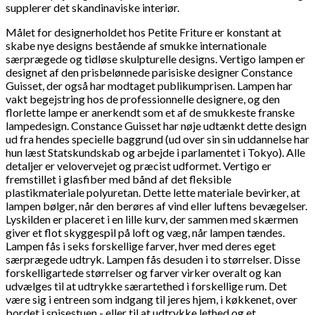
supplerer det skandinaviske interiør.
Målet for designerholdet hos Petite Friture er konstant at
skabe nye designs bestående af smukke internationale
særprægede og tidløse skulpturelle designs.
Vertigo lampen er
designet af den prisbelønnede parisiske designer Constance
Guisset, der også har modtaget publikumprisen. Lampen har
vakt begejstring hos de professionnelle designere, og den
florlette lampe er anerkendt som et af de smukkeste franske
lampedesign.
Constance Guisset har nøje udtænkt dette design
ud fra hendes specielle baggrund (ud over sin sin uddannelse har
hun læst Statskundskab og arbejde i parlamentet i Tokyo). Alle
detaljer er velovervejet og præcist udformet. Vertigo er
fremstillet i glasfiber med bånd af det fleksible
plastikmateriale polyuretan. Dette lette materiale bevirker, at
lampen bølger, når den berøres af vind eller luftens bevægelser.
Lyskilden er placeret i en lille kurv, der sammen med skærmen
giver et flot skyggespil på loft og væg, når lampen tændes.
Lampen fås i seks forskellige farver, hver med deres eget
særprægede udtryk. Lampen fås desuden i to størrelser. Disse
forskelligartede størrelser og farver virker overalt og kan
udvælges til at udtrykke særartethed i forskellige rum. Det
være sig i entreen som indgang til jeres hjem, i køkkenet, over
bordet i spisestuen - eller til at udtrykke lethed og et