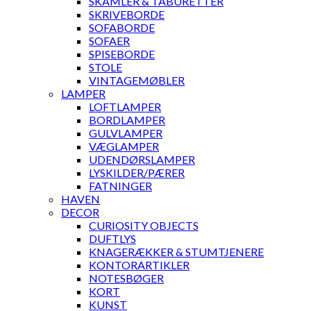
SKAMLER & TABURETTER
SKRIVEBORDE
SOFABORDE
SOFAER
SPISEBORDE
STOLE
VINTAGEMØBLER
LAMPER
LOFTLAMPER
BORDLAMPER
GULVLAMPER
VÆGLAMPER
UDENDØRSLAMPER
LYSKILDER/PÆRER
FATNINGER
HAVEN
DECOR
CURIOSITY OBJECTS
DUFTLYS
KNAGERÆKKER & STUMTJENERE
KONTORARTIKLER
NOTESBØGER
KORT
KUNST