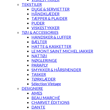
TEKSTILER
DUGE & SERVIETTER
HÅNDKLÆDER
TÆPPER & PLAIDER
PUDER
VISKESTYKKER
TØJ & ACCESSORIES
HANDSKER & LUFFER
BÆLTER
HATTE & KASKETTER
LE MONT SAINT MICHEL JAKKER
NATTØJ
NØGLERINGE
PARAPLY
SMYKKER & HÅRSPÆNDER
TASKER
TØRKLÆDER
Sélection Vintage
DESIGNERE
AMES
BEAU MARCHÉ
CHARVET ÉDITIONS
DANTE