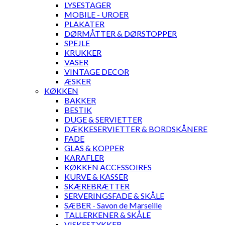
LYSESTAGER
MOBILE - UROER
PLAKATER
DØRMÅTTER & DØRSTOPPER
SPEJLE
KRUKKER
VASER
VINTAGE DECOR
ÆSKER
KØKKEN
BAKKER
BESTIK
DUGE & SERVIETTER
DÆKKESERVIETTER & BORDSKÅNERE
FADE
GLAS & KOPPER
KARAFLER
KØKKEN ACCESSOIRES
KURVE & KASSER
SKÆREBRÆTTER
SERVERINGSFADE & SKÅLE
SÆBER - Savon de Marseille
TALLERKENER & SKÅLE
VISKESTYKKER