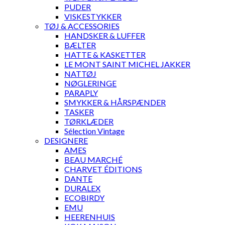
PUDER
VISKESTYKKER
TØJ & ACCESSORIES
HANDSKER & LUFFER
BÆLTER
HATTE & KASKETTER
LE MONT SAINT MICHEL JAKKER
NATTØJ
NØGLERINGE
PARAPLY
SMYKKER & HÅRSPÆNDER
TASKER
TØRKLÆDER
Sélection Vintage
DESIGNERE
AMES
BEAU MARCHÉ
CHARVET ÉDITIONS
DANTE
DURALEX
ECOBIRDY
EMU
HEERENHUIS