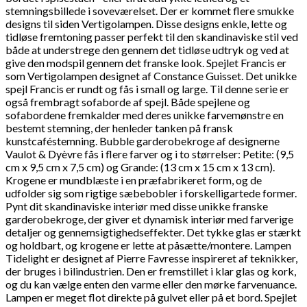
stemningsbillede i soveværelset.
Der er kommet flere smukke
designs til siden Vertigolampen. Disse designs enkle, lette og
tidløse fremtoning passer perfekt til den skandinaviske stil ved
både at understrege den gennem det tidløse udtryk og ved at
give den modspil gennem det franske look.
Spejlet Francis er
som Vertigolampen designet af Constance Guisset. Det unikke
spejl Francis er rundt og fås i small og large. Til denne serie er
også frembragt sofaborde af spejl. Både spejlene og
sofabordene fremkalder med deres unikke farvemønstre en
bestemt stemning, der henleder tanken på fransk
kunstcaféstemning.
Bubble garderobekroge af designerne
Vaulot & Dyèvre fås i flere farver og i to størrelser: Petite: (9,5
cm x 9,5 cm x 7,5 cm) og Grande: (13 cm x 15 cm x 13 cm).
Krogene er mundblæste i en præfabrikeret form, og de
udfolder sig som rigtige sæbebobler i forskelligartede former.
Pynt dit skandinaviske interiør med disse unikke franske
garderobekroge, der giver et dynamisk interiør med farverige
detaljer og gennemsigtighedseffekter. Det tykke glas er stærkt
og holdbart, og krogene er lette at påsætte/montere.
Lampen
Tidelight er designet af Pierre Favresse inspireret af teknikker,
der bruges i bilindustrien. Den er fremstillet i klar glas og kork,
og du kan vælge enten den varme eller den mørke farvenuance.
Lampen er meget flot direkte på gulvet eller på et bord.
Spejlet