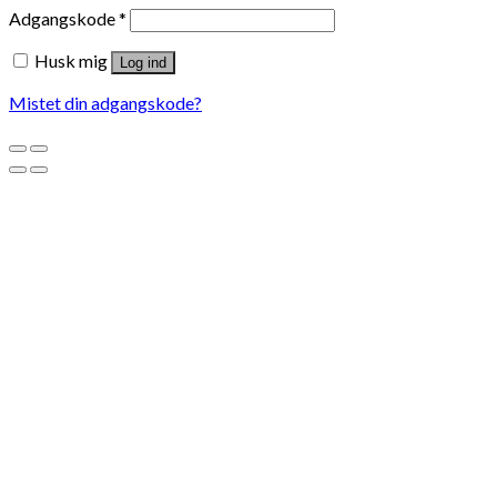
Adgangskode
*
Husk mig
Log ind
Mistet din adgangskode?