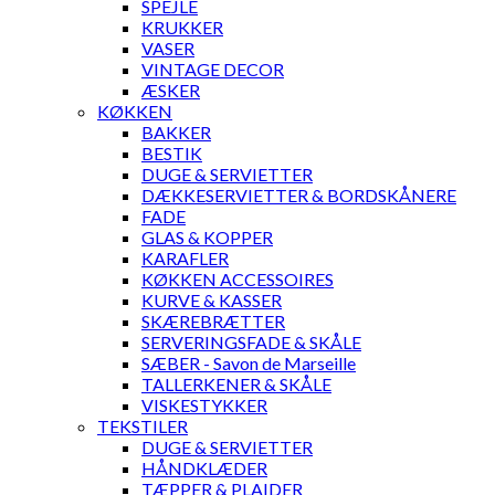
SPEJLE
KRUKKER
VASER
VINTAGE DECOR
ÆSKER
KØKKEN
BAKKER
BESTIK
DUGE & SERVIETTER
DÆKKESERVIETTER & BORDSKÅNERE
FADE
GLAS & KOPPER
KARAFLER
KØKKEN ACCESSOIRES
KURVE & KASSER
SKÆREBRÆTTER
SERVERINGSFADE & SKÅLE
SÆBER - Savon de Marseille
TALLERKENER & SKÅLE
VISKESTYKKER
TEKSTILER
DUGE & SERVIETTER
HÅNDKLÆDER
TÆPPER & PLAIDER