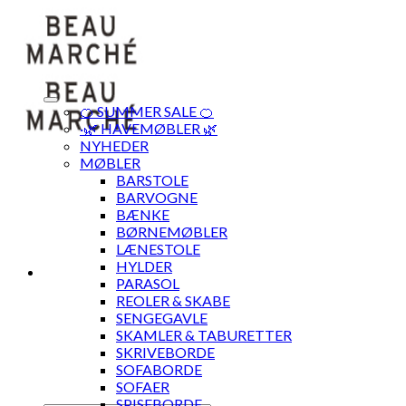
Skip
to
content
🍊 SUMMER SALE 🍊
·🌿 HAVEMØBLER 🌿
NYHEDER
MØBLER
BARSTOLE
BARVOGNE
BÆNKE
BØRNEMØBLER
LÆNESTOLE
HYLDER
PARASOL
REOLER & SKABE
SENGEGAVLE
SKAMLER & TABURETTER
SKRIVEBORDE
SOFABORDE
SOFAER
SPISEBORDE