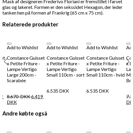
Mask af designeren Frederivo Floriani er fremstillet i farvet
glas og lakeret. Formen er den sekssidet Hexagon, der leder
tanken hen på formen af Frankrig (65 cm x 75 cm).
Relaterede produkter
Add to Wishlist
Add to Wishlist
Add to Wishlist
Add
set
Constance Guisset
Constance Guisset
Constance Guisset
Con
-
x Petite Friture -
x Petite Friture -
x Petite Friture -
x P
Lampe Vertigo
Lampe Vertigo
Lampe Vertigo
La
Large 200cm -
Small 110cm - sort
Small 110cm - hvid
Me
Scarabée
Br
6.535
DKK
6.535
DKK
92
8.670
DKK
6.419
7.
DKK
DK
Andre købte også