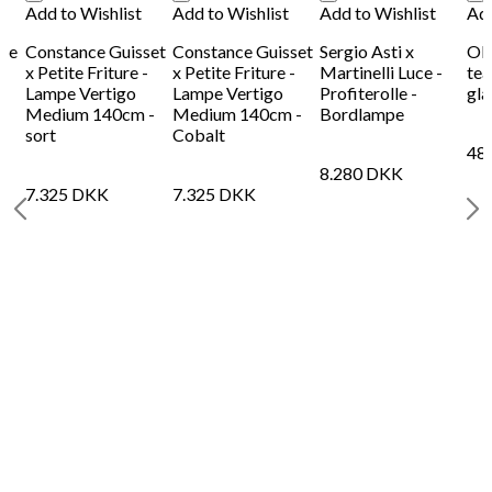
Add to Wishlist
Add to Wishlist
Add to Wishlist
Add
mpe
Constance Guisset
Constance Guisset
Sergio Asti x
Old
x Petite Friture -
x Petite Friture -
Martinelli Luce -
tea
Lampe Vertigo
Lampe Vertigo
Profiterolle -
gla
Medium 140cm -
Medium 140cm -
Bordlampe
sort
Cobalt
48
8.280
DKK
7.325
DKK
7.325
DKK