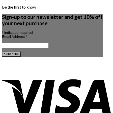
Be the first to know
Sign-up to our newsletter and get 10% off
your next purchase
*
indicates required
Email Address
*