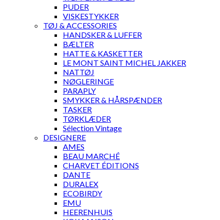
PUDER
VISKESTYKKER
TØJ & ACCESSORIES
HANDSKER & LUFFER
BÆLTER
HATTE & KASKETTER
LE MONT SAINT MICHEL JAKKER
NATTØJ
NØGLERINGE
PARAPLY
SMYKKER & HÅRSPÆNDER
TASKER
TØRKLÆDER
Sélection Vintage
DESIGNERE
AMES
BEAU MARCHÉ
CHARVET ÉDITIONS
DANTE
DURALEX
ECOBIRDY
EMU
HEERENHUIS