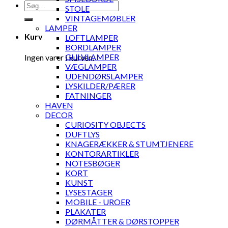
Søg
STOLE
efter:
VINTAGEMØBLER
LAMPER
Kurv
LOFTLAMPER
BORDLAMPER
GULVLAMPER
Ingen varer i kurven.
VÆGLAMPER
UDENDØRSLAMPER
LYSKILDER/PÆRER
FATNINGER
HAVEN
DECOR
CURIOSITY OBJECTS
DUFTLYS
KNAGERÆKKER & STUMTJENERE
KONTORARTIKLER
NOTESBØGER
KORT
KUNST
LYSESTAGER
MOBILE - UROER
PLAKATER
DØRMÅTTER & DØRSTOPPER