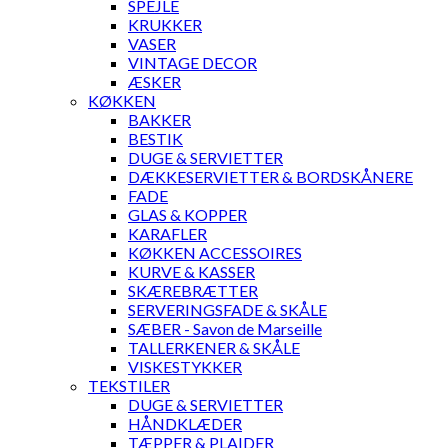
SPEJLE
KRUKKER
VASER
VINTAGE DECOR
ÆSKER
KØKKEN
BAKKER
BESTIK
DUGE & SERVIETTER
DÆKKESERVIETTER & BORDSKÅNERE
FADE
GLAS & KOPPER
KARAFLER
KØKKEN ACCESSOIRES
KURVE & KASSER
SKÆREBRÆTTER
SERVERINGSFADE & SKÅLE
SÆBER - Savon de Marseille
TALLERKENER & SKÅLE
VISKESTYKKER
TEKSTILER
DUGE & SERVIETTER
HÅNDKLÆDER
TÆPPER & PLAIDER