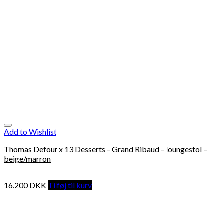
Add to Wishlist
Thomas Defour x 13 Desserts – Grand Ribaud – loungestol –
beige/marron
16.200
DKK
Tilføj til kurv