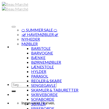
Skip
to
content
🍊 SUMMER SALE 🍊
·🌿 HAVEMØBLER 🌿
NYHEDER
MØBLER
BARSTOLE
BARVOGNE
BÆNKE
BØRNEMØBLER
LÆNESTOLE
HYLDER
PARASOL
REOLER & SKABE
Søg
SENGEGAVLE
efter:
SKAMLER & TABURETTER
SKRIVEBORDE
SOFABORDE
Ingen varer i kurven.
SOFAER
SPISEBORDE