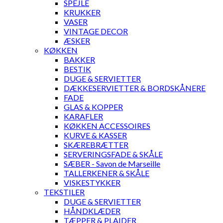
SPEJLE
KRUKKER
VASER
VINTAGE DECOR
ÆSKER
KØKKEN
BAKKER
BESTIK
DUGE & SERVIETTER
DÆKKESERVIETTER & BORDSKÅNERE
FADE
GLAS & KOPPER
KARAFLER
KØKKEN ACCESSOIRES
KURVE & KASSER
SKÆREBRÆTTER
SERVERINGSFADE & SKÅLE
SÆBER - Savon de Marseille
TALLERKENER & SKÅLE
VISKESTYKKER
TEKSTILER
DUGE & SERVIETTER
HÅNDKLÆDER
TÆPPER & PLAIDER