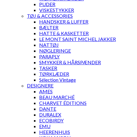
PUDER
VISKESTYKKER
TØJ & ACCESSORIES
HANDSKER & LUFFER
BÆLTER
HATTE & KASKETTER
LE MONT SAINT MICHEL JAKKER
NATTØJ
NØGLERINGE
PARAPLY
SMYKKER & HÅRSPÆNDER
TASKER
TØRKLÆDER
Sélection Vintage
DESIGNERE
AMES
BEAU MARCHÉ
CHARVET ÉDITIONS
DANTE
DURALEX
ECOBIRDY
EMU
HEERENHUIS