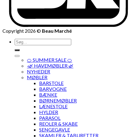
Copyright 2026 ©
Beau Marché
Søg
efter:
🍊 SUMMER SALE 🍊
·🌿 HAVEMØBLER 🌿
NYHEDER
MØBLER
BARSTOLE
BARVOGNE
BÆNKE
BØRNEMØBLER
LÆNESTOLE
HYLDER
PARASOL
REOLER & SKABE
SENGEGAVLE
SKAMLER & TABURETTER