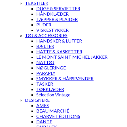
TEKSTILER
DUGE & SERVIETTER
HÅNDKLÆDER
TÆPPER & PLAIDER
PUDER
VISKESTYKKER
TØJ & ACCESSORIES
HANDSKER & LUFFER
BÆLTER
HATTE & KASKETTER
LE MONT SAINT MICHEL JAKKER
NATTØJ
NØGLERINGE
PARAPLY
SMYKKER & HÅRSPÆNDER
TASKER
TØRKLÆDER
Sélection Vintage
DESIGNERE
AMES
BEAU MARCHÉ
CHARVET ÉDITIONS
DANTE
DURALEX