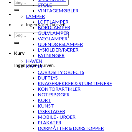
Søg
STOLE
efter:
VINTAGEMØBLER
LAMPER
LOFTLAMPER
Ingen varer i kurven.
BORDLAMPER
GULVLAMPER
Søg
VÆGLAMPER
efter:
UDENDØRSLAMPER
LYSKILDER/PÆRER
Kurv
FATNINGER
HAVEN
Ingen varer i kurven.
DECOR
CURIOSITY OBJECTS
DUFTLYS
KNAGERÆKKER & STUMTJENERE
KONTORARTIKLER
NOTESBØGER
KORT
KUNST
LYSESTAGER
MOBILE - UROER
PLAKATER
DØRMÅTTER & DØRSTOPPER