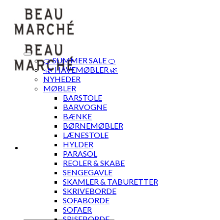
Skip
to
content
🍊 SUMMER SALE 🍊
·🌿 HAVEMØBLER 🌿
NYHEDER
MØBLER
BARSTOLE
BARVOGNE
BÆNKE
BØRNEMØBLER
LÆNESTOLE
HYLDER
PARASOL
REOLER & SKABE
SENGEGAVLE
SKAMLER & TABURETTER
SKRIVEBORDE
SOFABORDE
SOFAER
SPISEBORDE