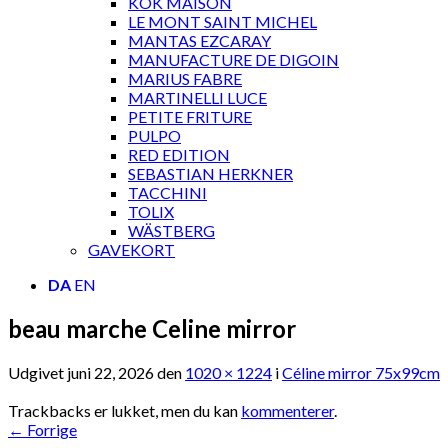
KOK MAISON
LE MONT SAINT MICHEL
MANTAS EZCARAY
MANUFACTURE DE DIGOIN
MARIUS FABRE
MARTINELLI LUCE
PETITE FRITURE
PULPO
RED EDITION
SEBASTIAN HERKNER
TACCHINI
TOLIX
WÄSTBERG
GAVEKORT
DA
EN
beau marche Celine mirror
Udgivet
juni 22, 2026
den
1020 × 1224
i
Céline mirror 75x99cm
Trackbacks er lukket, men du kan
kommenterer
.
←
Forrige