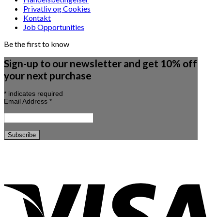
Privatliv og Cookies
Kontakt
Job Opportunities
Be the first to know
Sign-up to our newsletter and get 10% off
your next purchase
*
indicates required
Email Address
*