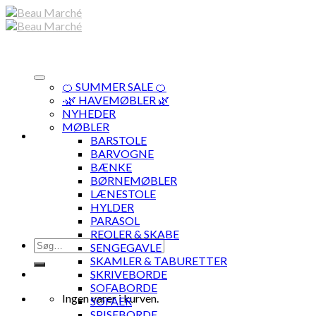
Skip
to
content
🍊 SUMMER SALE 🍊
·🌿 HAVEMØBLER 🌿
NYHEDER
MØBLER
BARSTOLE
BARVOGNE
BÆNKE
BØRNEMØBLER
LÆNESTOLE
HYLDER
PARASOL
REOLER & SKABE
Søg
SENGEGAVLE
efter:
SKAMLER & TABURETTER
SKRIVEBORDE
SOFABORDE
Ingen varer i kurven.
SOFAER
SPISEBORDE