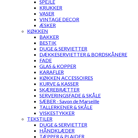
SPEJLE
KRUKKER
VASER
VINTAGE DECOR
ÆSKER
KØKKEN
BAKKER
BESTIK
DUGE & SERVIETTER
DÆKKESERVIETTER & BORDSKÅNERE
FADE
GLAS & KOPPER
KARAFLER
KØKKEN ACCESSOIRES
KURVE & KASSER
SKÆREBRÆTTER
SERVERINGSFADE & SKÅLE
SÆBER - Savon de Marseille
TALLERKENER & SKÅLE
VISKESTYKKER
TEKSTILER
DUGE & SERVIETTER
HÅNDKLÆDER
TÆPPER & PLAIDER