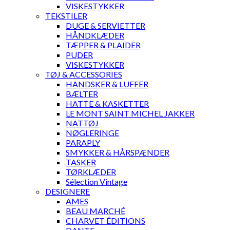
VISKESTYKKER
TEKSTILER
DUGE & SERVIETTER
HÅNDKLÆDER
TÆPPER & PLAIDER
PUDER
VISKESTYKKER
TØJ & ACCESSORIES
HANDSKER & LUFFER
BÆLTER
HATTE & KASKETTER
LE MONT SAINT MICHEL JAKKER
NATTØJ
NØGLERINGE
PARAPLY
SMYKKER & HÅRSPÆNDER
TASKER
TØRKLÆDER
Sélection Vintage
DESIGNERE
AMES
BEAU MARCHÉ
CHARVET ÉDITIONS