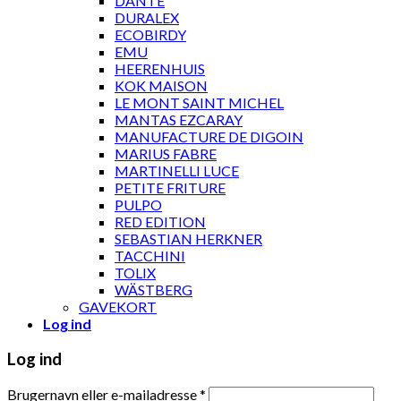
DANTE
DURALEX
ECOBIRDY
EMU
HEERENHUIS
KOK MAISON
LE MONT SAINT MICHEL
MANTAS EZCARAY
MANUFACTURE DE DIGOIN
MARIUS FABRE
MARTINELLI LUCE
PETITE FRITURE
PULPO
RED EDITION
SEBASTIAN HERKNER
TACCHINI
TOLIX
WÄSTBERG
GAVEKORT
Log ind
Log ind
Brugernavn eller e-mailadresse
*