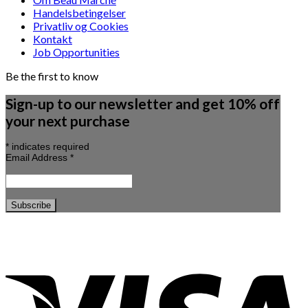
Handelsbetingelser
Privatliv og Cookies
Kontakt
Job Opportunities
Be the first to know
Sign-up to our newsletter and get 10% off
your next purchase
*
indicates required
Email Address
*