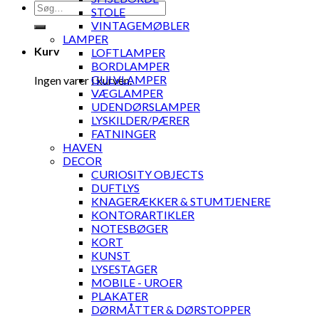
Søg
STOLE
efter:
VINTAGEMØBLER
LAMPER
Kurv
LOFTLAMPER
BORDLAMPER
GULVLAMPER
Ingen varer i kurven.
VÆGLAMPER
UDENDØRSLAMPER
LYSKILDER/PÆRER
FATNINGER
HAVEN
DECOR
CURIOSITY OBJECTS
DUFTLYS
KNAGERÆKKER & STUMTJENERE
KONTORARTIKLER
NOTESBØGER
KORT
KUNST
LYSESTAGER
MOBILE - UROER
PLAKATER
DØRMÅTTER & DØRSTOPPER