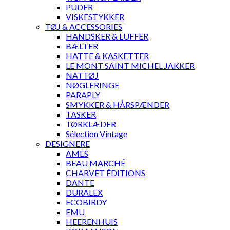
PUDER
VISKESTYKKER
TØJ & ACCESSORIES
HANDSKER & LUFFER
BÆLTER
HATTE & KASKETTER
LE MONT SAINT MICHEL JAKKER
NATTØJ
NØGLERINGE
PARAPLY
SMYKKER & HÅRSPÆNDER
TASKER
TØRKLÆDER
Sélection Vintage
DESIGNERE
AMES
BEAU MARCHÉ
CHARVET ÉDITIONS
DANTE
DURALEX
ECOBIRDY
EMU
HEERENHUIS