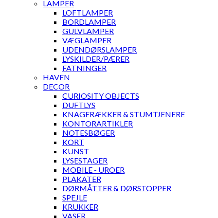
LAMPER
LOFTLAMPER
BORDLAMPER
GULVLAMPER
VÆGLAMPER
UDENDØRSLAMPER
LYSKILDER/PÆRER
FATNINGER
HAVEN
DECOR
CURIOSITY OBJECTS
DUFTLYS
KNAGERÆKKER & STUMTJENERE
KONTORARTIKLER
NOTESBØGER
KORT
KUNST
LYSESTAGER
MOBILE - UROER
PLAKATER
DØRMÅTTER & DØRSTOPPER
SPEJLE
KRUKKER
VASER