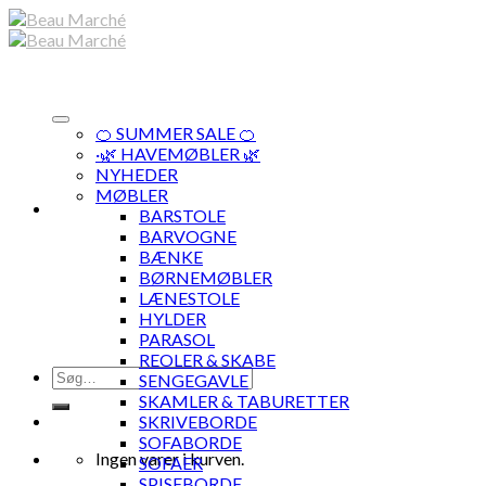
Skip
to
content
🍊 SUMMER SALE 🍊
·🌿 HAVEMØBLER 🌿
NYHEDER
MØBLER
BARSTOLE
BARVOGNE
BÆNKE
BØRNEMØBLER
LÆNESTOLE
HYLDER
PARASOL
REOLER & SKABE
Søg
SENGEGAVLE
efter:
SKAMLER & TABURETTER
SKRIVEBORDE
SOFABORDE
Ingen varer i kurven.
SOFAER
SPISEBORDE