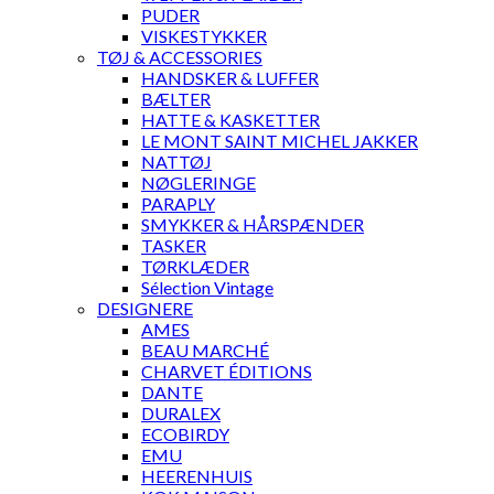
PUDER
VISKESTYKKER
TØJ & ACCESSORIES
HANDSKER & LUFFER
BÆLTER
HATTE & KASKETTER
LE MONT SAINT MICHEL JAKKER
NATTØJ
NØGLERINGE
PARAPLY
SMYKKER & HÅRSPÆNDER
TASKER
TØRKLÆDER
Sélection Vintage
DESIGNERE
AMES
BEAU MARCHÉ
CHARVET ÉDITIONS
DANTE
DURALEX
ECOBIRDY
EMU
HEERENHUIS