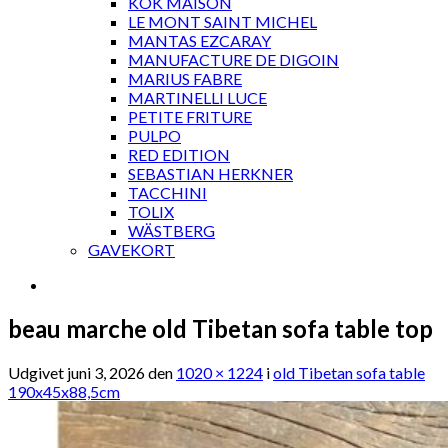
KOK MAISON
LE MONT SAINT MICHEL
MANTAS EZCARAY
MANUFACTURE DE DIGOIN
MARIUS FABRE
MARTINELLI LUCE
PETITE FRITURE
PULPO
RED EDITION
SEBASTIAN HERKNER
TACCHINI
TOLIX
WÄSTBERG
GAVEKORT
beau marche old Tibetan sofa table top
Udgivet
juni 3, 2026
den
1020 × 1224
i
old Tibetan sofa table
190x45x88,5cm