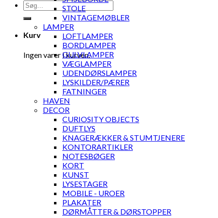
Søg
STOLE
efter:
VINTAGEMØBLER
LAMPER
Kurv
LOFTLAMPER
BORDLAMPER
GULVLAMPER
Ingen varer i kurven.
VÆGLAMPER
UDENDØRSLAMPER
LYSKILDER/PÆRER
FATNINGER
HAVEN
DECOR
CURIOSITY OBJECTS
DUFTLYS
KNAGERÆKKER & STUMTJENERE
KONTORARTIKLER
NOTESBØGER
KORT
KUNST
LYSESTAGER
MOBILE - UROER
PLAKATER
DØRMÅTTER & DØRSTOPPER