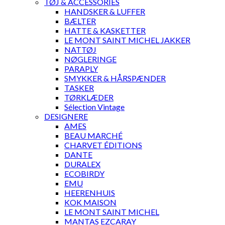
TØJ & ACCESSORIES
HANDSKER & LUFFER
BÆLTER
HATTE & KASKETTER
LE MONT SAINT MICHEL JAKKER
NATTØJ
NØGLERINGE
PARAPLY
SMYKKER & HÅRSPÆNDER
TASKER
TØRKLÆDER
Sélection Vintage
DESIGNERE
AMES
BEAU MARCHÉ
CHARVET ÉDITIONS
DANTE
DURALEX
ECOBIRDY
EMU
HEERENHUIS
KOK MAISON
LE MONT SAINT MICHEL
MANTAS EZCARAY