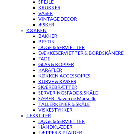
SPEJLE
KRUKKER
VASER
VINTAGE DECOR
ÆSKER
KØKKEN
BAKKER
BESTIK
DUGE & SERVIETTER
DÆKKESERVIETTER & BORDSKÅNERE
FADE
GLAS & KOPPER
KARAFLER
KØKKEN ACCESSOIRES
KURVE & KASSER
SKÆREBRÆTTER
SERVERINGSFADE & SKÅLE
SÆBER - Savon de Marseille
TALLERKENER & SKÅLE
VISKESTYKKER
TEKSTILER
DUGE & SERVIETTER
HÅNDKLÆDER
TÆPPER & PLAIDER