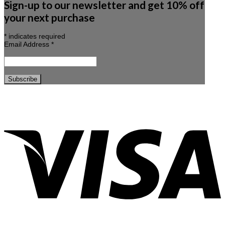
Sign-up to our newsletter and get 10% off
your next purchase
*
indicates required
Email Address
*