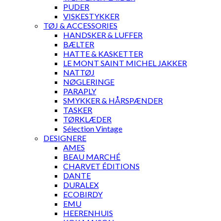
PUDER
VISKESTYKKER
TØJ & ACCESSORIES
HANDSKER & LUFFER
BÆLTER
HATTE & KASKETTER
LE MONT SAINT MICHEL JAKKER
NATTØJ
NØGLERINGE
PARAPLY
SMYKKER & HÅRSPÆNDER
TASKER
TØRKLÆDER
Sélection Vintage
DESIGNERE
AMES
BEAU MARCHÉ
CHARVET ÉDITIONS
DANTE
DURALEX
ECOBIRDY
EMU
HEERENHUIS