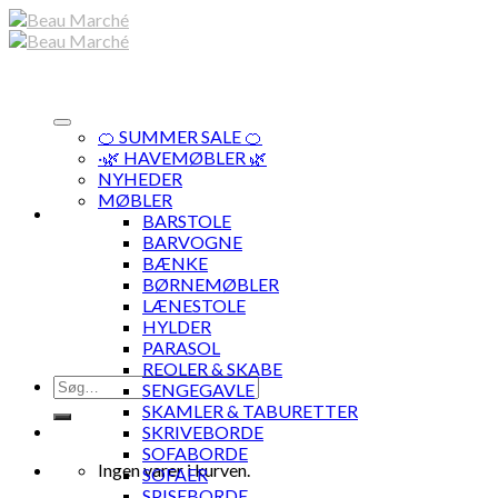
Skip
to
content
🍊 SUMMER SALE 🍊
·🌿 HAVEMØBLER 🌿
NYHEDER
MØBLER
BARSTOLE
BARVOGNE
BÆNKE
BØRNEMØBLER
LÆNESTOLE
HYLDER
PARASOL
REOLER & SKABE
Søg
SENGEGAVLE
efter:
SKAMLER & TABURETTER
SKRIVEBORDE
SOFABORDE
Ingen varer i kurven.
SOFAER
SPISEBORDE