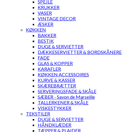
SPEJLE
KRUKKER
VASER
VINTAGE DECOR
ÆSKER
KØKKEN
BAKKER
BESTIK
DUGE & SERVIETTER
DÆKKESERVIETTER & BORDSKÅNERE
FADE
GLAS & KOPPER
KARAFLER
KØKKEN ACCESSOIRES
KURVE & KASSER
SKÆREBRÆTTER
SERVERINGSFADE & SKÅLE
SÆBER - Savon de Marseille
TALLERKENER & SKÅLE
VISKESTYKKER
TEKSTILER
DUGE & SERVIETTER
HÅNDKLÆDER
TÆPPER & PLAIDER