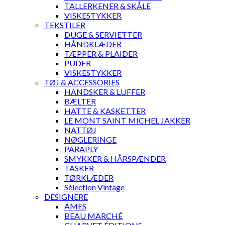
TALLERKENER & SKÅLE
VISKESTYKKER
TEKSTILER
DUGE & SERVIETTER
HÅNDKLÆDER
TÆPPER & PLAIDER
PUDER
VISKESTYKKER
TØJ & ACCESSORIES
HANDSKER & LUFFER
BÆLTER
HATTE & KASKETTER
LE MONT SAINT MICHEL JAKKER
NATTØJ
NØGLERINGE
PARAPLY
SMYKKER & HÅRSPÆNDER
TASKER
TØRKLÆDER
Sélection Vintage
DESIGNERE
AMES
BEAU MARCHÉ