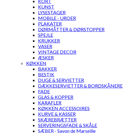
KORT
KUNST
LYSESTAGER
MOBILE - UROER
PLAKATER
DØRMÅTTER & DØRSTOPPER
SPEJLE
KRUKKER
VASER
VINTAGE DECOR
ÆSKER
KØKKEN
BAKKER
BESTIK
DUGE & SERVIETTER
DÆKKESERVIETTER & BORDSKÅNERE
FADE
GLAS & KOPPER
KARAFLER
KØKKEN ACCESSOIRES
KURVE & KASSER
SKÆREBRÆTTER
SERVERINGSFADE & SKÅLE
SÆBER - Savon de Marseille