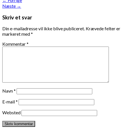
←
Forrige
Næste
→
Skriv et svar
Din e-mailadresse vil ikke blive publiceret.
Krævede felter er
markeret med
*
Kommentar
*
Navn
*
E-mail
*
Websted