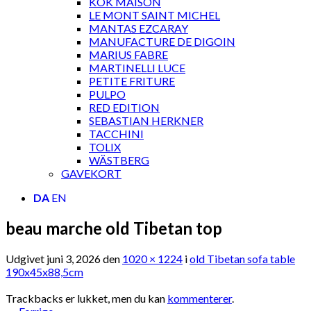
KOK MAISON
LE MONT SAINT MICHEL
MANTAS EZCARAY
MANUFACTURE DE DIGOIN
MARIUS FABRE
MARTINELLI LUCE
PETITE FRITURE
PULPO
RED EDITION
SEBASTIAN HERKNER
TACCHINI
TOLIX
WÄSTBERG
GAVEKORT
DA
EN
beau marche old Tibetan top
Udgivet
juni 3, 2026
den
1020 × 1224
i
old Tibetan sofa table
190x45x88,5cm
Trackbacks er lukket, men du kan
kommenterer
.