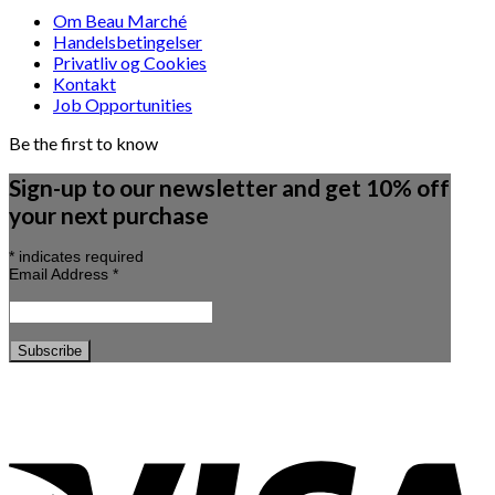
Om Beau Marché
Handelsbetingelser
Privatliv og Cookies
Kontakt
Job Opportunities
Be the first to know
Sign-up to our newsletter and get 10% off
your next purchase
*
indicates required
Email Address
*