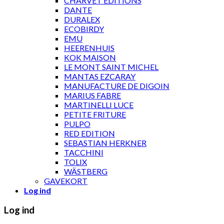
CHARVET ÉDITIONS
DANTE
DURALEX
ECOBIRDY
EMU
HEERENHUIS
KOK MAISON
LE MONT SAINT MICHEL
MANTAS EZCARAY
MANUFACTURE DE DIGOIN
MARIUS FABRE
MARTINELLI LUCE
PETITE FRITURE
PULPO
RED EDITION
SEBASTIAN HERKNER
TACCHINI
TOLIX
WÄSTBERG
GAVEKORT
Log ind
Log ind