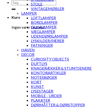
Søg
STOLE
efter:
VINTAGEMØBLER
LAMPER
Kurv
LOFTLAMPER
BORDLAMPER
GULVLAMPER
Ingen varer i kurven.
VÆGLAMPER
UDENDØRSLAMPER
LYSKILDER/PÆRER
FATNINGER
HAVEN
DECOR
CURIOSITY OBJECTS
DUFTLYS
KNAGERÆKKER & STUMTJENERE
KONTORARTIKLER
NOTESBØGER
KORT
KUNST
LYSESTAGER
MOBILE - UROER
PLAKATER
DØRMÅTTER & DØRSTOPPER