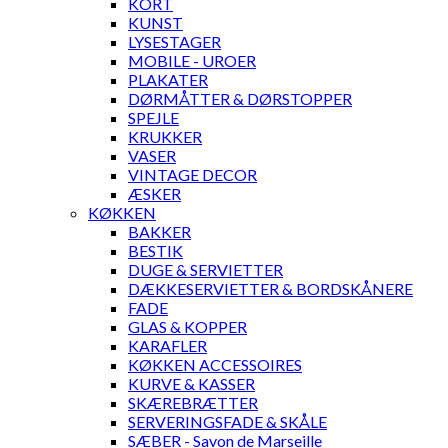
KORT
KUNST
LYSESTAGER
MOBILE - UROER
PLAKATER
DØRMÅTTER & DØRSTOPPER
SPEJLE
KRUKKER
VASER
VINTAGE DECOR
ÆSKER
KØKKEN
BAKKER
BESTIK
DUGE & SERVIETTER
DÆKKESERVIETTER & BORDSKÅNERE
FADE
GLAS & KOPPER
KARAFLER
KØKKEN ACCESSOIRES
KURVE & KASSER
SKÆREBRÆTTER
SERVERINGSFADE & SKÅLE
SÆBER - Savon de Marseille