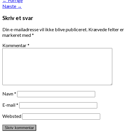
←
Forrige
Næste
→
Skriv et svar
Din e-mailadresse vil ikke blive publiceret.
Krævede felter er
markeret med
*
Kommentar
*
Navn
*
E-mail
*
Websted