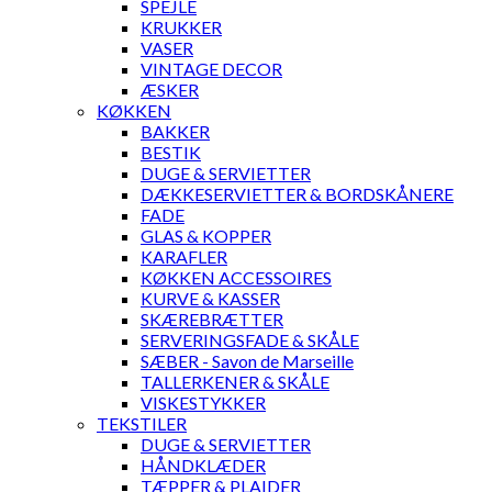
SPEJLE
KRUKKER
VASER
VINTAGE DECOR
ÆSKER
KØKKEN
BAKKER
BESTIK
DUGE & SERVIETTER
DÆKKESERVIETTER & BORDSKÅNERE
FADE
GLAS & KOPPER
KARAFLER
KØKKEN ACCESSOIRES
KURVE & KASSER
SKÆREBRÆTTER
SERVERINGSFADE & SKÅLE
SÆBER - Savon de Marseille
TALLERKENER & SKÅLE
VISKESTYKKER
TEKSTILER
DUGE & SERVIETTER
HÅNDKLÆDER
TÆPPER & PLAIDER