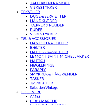
TALLERKENER & SKÅLE
VISKESTYKKER
TEKSTILER
DUGE & SERVIETTER
HÅNDKLÆDER
TÆPPER & PLAIDER
PUDER
VISKESTYKKER
TØJ & ACCESSORIES
HANDSKER & LUFFER
BÆLTER
HATTE & KASKETTER
LE MONT SAINT MICHEL JAKKER
NATTØJ
NØGLERINGE
PARAPLY
SMYKKER & HÅRSPÆNDER
TASKER
TØRKLÆDER
Sélection Vintage
DESIGNERE
AMES
BEAU MARCHÉ