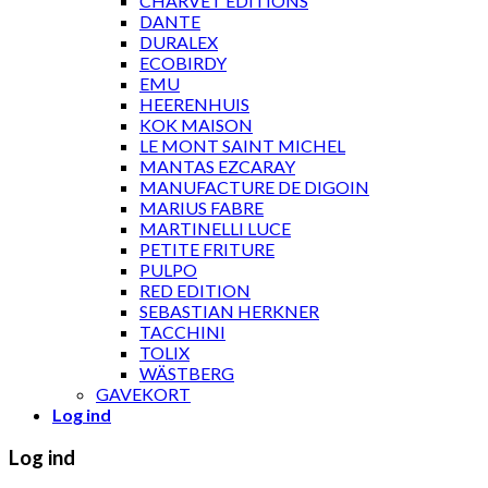
CHARVET ÉDITIONS
DANTE
DURALEX
ECOBIRDY
EMU
HEERENHUIS
KOK MAISON
LE MONT SAINT MICHEL
MANTAS EZCARAY
MANUFACTURE DE DIGOIN
MARIUS FABRE
MARTINELLI LUCE
PETITE FRITURE
PULPO
RED EDITION
SEBASTIAN HERKNER
TACCHINI
TOLIX
WÄSTBERG
GAVEKORT
Log ind
Log ind