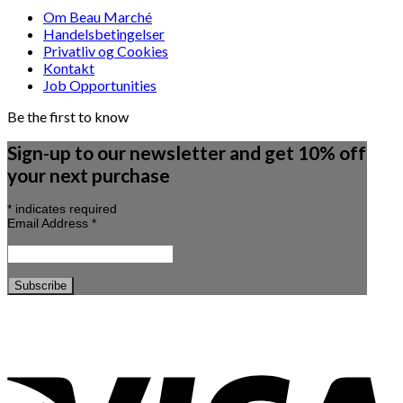
Om Beau Marché
Handelsbetingelser
Privatliv og Cookies
Kontakt
Job Opportunities
Be the first to know
Sign-up to our newsletter and get 10% off
your next purchase
*
indicates required
Email Address
*