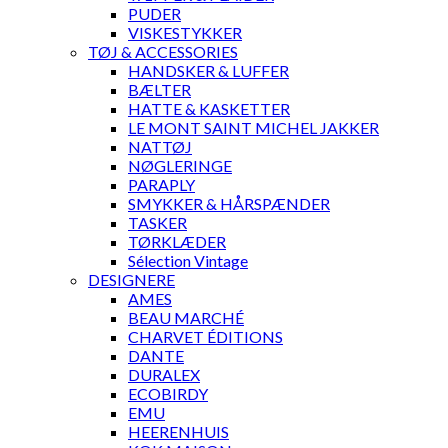
PUDER
VISKESTYKKER
TØJ & ACCESSORIES
HANDSKER & LUFFER
BÆLTER
HATTE & KASKETTER
LE MONT SAINT MICHEL JAKKER
NATTØJ
NØGLERINGE
PARAPLY
SMYKKER & HÅRSPÆNDER
TASKER
TØRKLÆDER
Sélection Vintage
DESIGNERE
AMES
BEAU MARCHÉ
CHARVET ÉDITIONS
DANTE
DURALEX
ECOBIRDY
EMU
HEERENHUIS