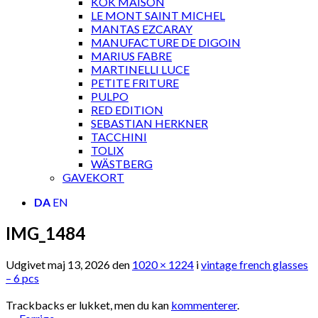
KOK MAISON
LE MONT SAINT MICHEL
MANTAS EZCARAY
MANUFACTURE DE DIGOIN
MARIUS FABRE
MARTINELLI LUCE
PETITE FRITURE
PULPO
RED EDITION
SEBASTIAN HERKNER
TACCHINI
TOLIX
WÄSTBERG
GAVEKORT
DA
EN
IMG_1484
Udgivet
maj 13, 2026
den
1020 × 1224
i
vintage french glasses
– 6 pcs
Trackbacks er lukket, men du kan
kommenterer
.