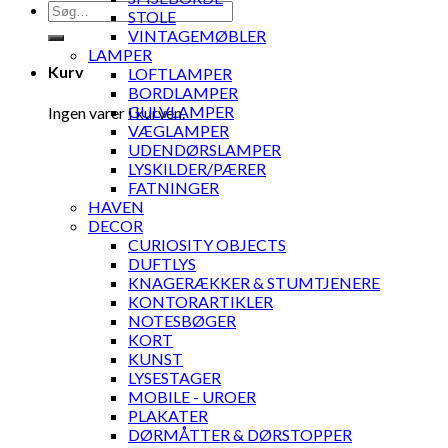
Søg
STOLE
efter:
VINTAGEMØBLER
LAMPER
Kurv
LOFTLAMPER
BORDLAMPER
GULVLAMPER
Ingen varer i kurven.
VÆGLAMPER
UDENDØRSLAMPER
LYSKILDER/PÆRER
FATNINGER
HAVEN
DECOR
CURIOSITY OBJECTS
DUFTLYS
KNAGERÆKKER & STUMTJENERE
KONTORARTIKLER
NOTESBØGER
KORT
KUNST
LYSESTAGER
MOBILE - UROER
PLAKATER
DØRMÅTTER & DØRSTOPPER