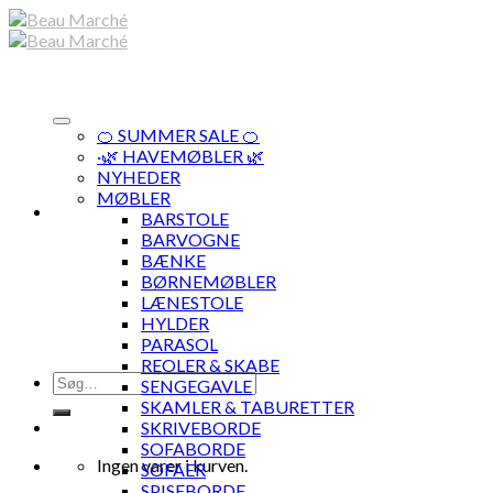
Skip
to
content
🍊 SUMMER SALE 🍊
·🌿 HAVEMØBLER 🌿
NYHEDER
MØBLER
BARSTOLE
BARVOGNE
BÆNKE
BØRNEMØBLER
LÆNESTOLE
HYLDER
PARASOL
REOLER & SKABE
Søg
SENGEGAVLE
efter:
SKAMLER & TABURETTER
SKRIVEBORDE
SOFABORDE
Ingen varer i kurven.
SOFAER
SPISEBORDE