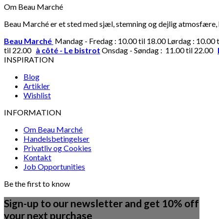
Om Beau Marché
Beau Marché er et sted med sjæl, stemning og dejlig atmosfære, hv
Beau Marché
Mandag - Fredag : 10.00 til 18.00 Lørdag : 10.00 
til 22.00
à côté - Le bistrot
Onsdag - Søndag : 11.00 til 22.00
INSPIRATION
Blog
Artikler
Wishlist
INFORMATION
Om Beau Marché
Handelsbetingelser
Privatliv og Cookies
Kontakt
Job Opportunities
Be the first to know
Sign-up to our newsletter and get 10% off
your next purchase