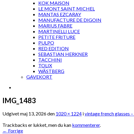
KOK MAISON
LE MONT SAINT MICHEL
MANTAS EZCARAY
MANUFACTURE DE DIGOIN
MARIUS FABRE
MARTINELLI LUCE
PETITE FRITURE
PULPO
RED EDITION
SEBASTIAN HERKNER
TACCHINI
TOLIX
WÄSTBERG
GAVEKORT
IMG_1483
Udgivet
maj 13, 2026
den
1020 × 1224
i
vintage french glasses –
Trackbacks er lukket, men du kan
kommenterer
.
←
Forrige