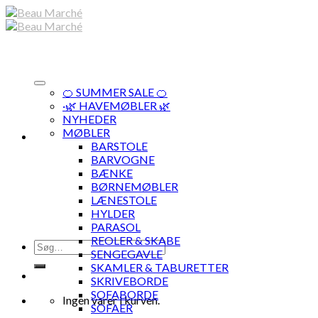
Skip
to
content
🍊 SUMMER SALE 🍊
·🌿 HAVEMØBLER 🌿
NYHEDER
MØBLER
BARSTOLE
BARVOGNE
BÆNKE
BØRNEMØBLER
LÆNESTOLE
HYLDER
PARASOL
REOLER & SKABE
Søg
SENGEGAVLE
efter:
SKAMLER & TABURETTER
SKRIVEBORDE
SOFABORDE
Ingen varer i kurven.
SOFAER