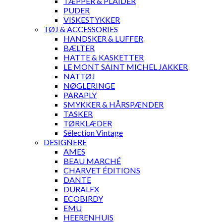
TÆPPER & PLAIDER
PUDER
VISKESTYKKER
TØJ & ACCESSORIES
HANDSKER & LUFFER
BÆLTER
HATTE & KASKETTER
LE MONT SAINT MICHEL JAKKER
NATTØJ
NØGLERINGE
PARAPLY
SMYKKER & HÅRSPÆNDER
TASKER
TØRKLÆDER
Sélection Vintage
DESIGNERE
AMES
BEAU MARCHÉ
CHARVET ÉDITIONS
DANTE
DURALEX
ECOBIRDY
EMU
HEERENHUIS