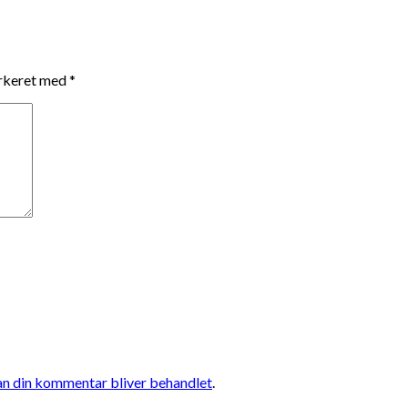
arkeret med
*
n din kommentar bliver behandlet
.