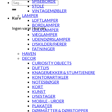
SPISEBORDE
Søg
STOLE
efter:
VINTAGEMØBLER
LAMPER
Kurv
LOFTLAMPER
BORDLAMPER
Ingen varer i kurven.
GULVLAMPER
VÆGLAMPER
UDENDØRSLAMPER
LYSKILDER/PÆRER
FATNINGER
HAVEN
DECOR
CURIOSITY OBJECTS
DUFTLYS
KNAGERÆKKER & STUMTJENERE
KONTORARTIKLER
NOTESBØGER
KORT
KUNST
LYSESTAGER
MOBILE - UROER
PLAKATER
DØRMÅTTER & DØRSTOPPER