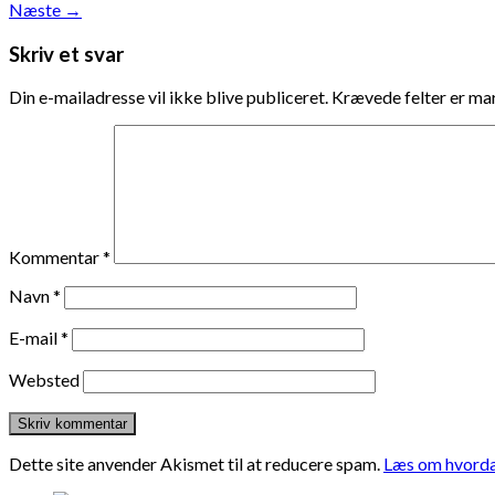
Næste
→
Skriv et svar
Din e-mailadresse vil ikke blive publiceret.
Krævede felter er m
Kommentar
*
Navn
*
E-mail
*
Websted
Dette site anvender Akismet til at reducere spam.
Læs om hvorda