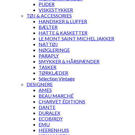
PUDER
VISKESTYKKER
TØJ & ACCESSORIES
HANDSKER & LUFFER
BÆLTER
HATTE & KASKETTER
LE MONT SAINT MICHEL JAKKER
NATTØJ
NØGLERINGE
PARAPLY
SMYKKER & HÅRSPÆNDER
TASKER
TØRKLÆDER
Sélection Vintage
DESIGNERE
AMES
BEAU MARCHÉ
CHARVET ÉDITIONS
DANTE
DURALEX
ECOBIRDY
EMU
HEERENHUIS