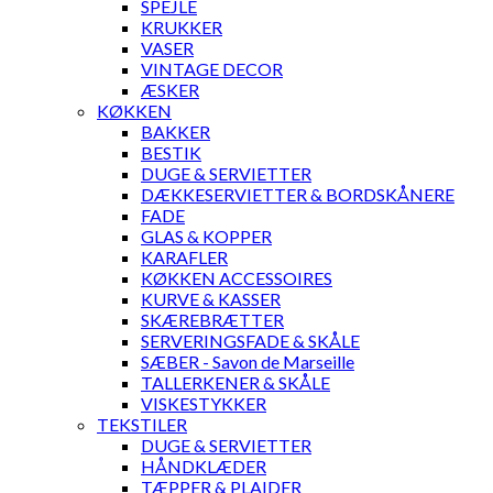
SPEJLE
KRUKKER
VASER
VINTAGE DECOR
ÆSKER
KØKKEN
BAKKER
BESTIK
DUGE & SERVIETTER
DÆKKESERVIETTER & BORDSKÅNERE
FADE
GLAS & KOPPER
KARAFLER
KØKKEN ACCESSOIRES
KURVE & KASSER
SKÆREBRÆTTER
SERVERINGSFADE & SKÅLE
SÆBER - Savon de Marseille
TALLERKENER & SKÅLE
VISKESTYKKER
TEKSTILER
DUGE & SERVIETTER
HÅNDKLÆDER
TÆPPER & PLAIDER