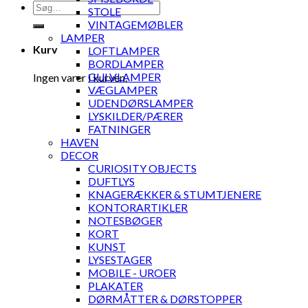
Søg
STOLE
efter:
VINTAGEMØBLER
LAMPER
Kurv
LOFTLAMPER
BORDLAMPER
GULVLAMPER
Ingen varer i kurven.
VÆGLAMPER
UDENDØRSLAMPER
LYSKILDER/PÆRER
FATNINGER
HAVEN
DECOR
CURIOSITY OBJECTS
DUFTLYS
KNAGERÆKKER & STUMTJENERE
KONTORARTIKLER
NOTESBØGER
KORT
KUNST
LYSESTAGER
MOBILE - UROER
PLAKATER
DØRMÅTTER & DØRSTOPPER