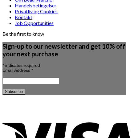
Handelsbetingelser
Privatliv og Cookies
Kontakt
Job Opportunities
Be the first to know
Sign-up to our newsletter and get 10% off
your next purchase
*
indicates required
Email Address
*