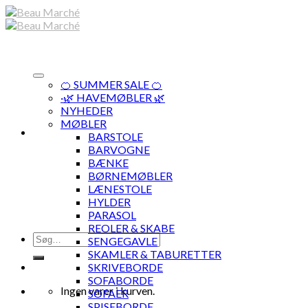
Skip
to
content
🍊 SUMMER SALE 🍊
·🌿 HAVEMØBLER 🌿
NYHEDER
MØBLER
BARSTOLE
BARVOGNE
BÆNKE
BØRNEMØBLER
LÆNESTOLE
HYLDER
PARASOL
REOLER & SKABE
Søg
SENGEGAVLE
efter:
SKAMLER & TABURETTER
SKRIVEBORDE
SOFABORDE
Ingen varer i kurven.
SOFAER
SPISEBORDE