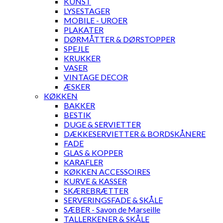
KUNST
LYSESTAGER
MOBILE - UROER
PLAKATER
DØRMÅTTER & DØRSTOPPER
SPEJLE
KRUKKER
VASER
VINTAGE DECOR
ÆSKER
KØKKEN
BAKKER
BESTIK
DUGE & SERVIETTER
DÆKKESERVIETTER & BORDSKÅNERE
FADE
GLAS & KOPPER
KARAFLER
KØKKEN ACCESSOIRES
KURVE & KASSER
SKÆREBRÆTTER
SERVERINGSFADE & SKÅLE
SÆBER - Savon de Marseille
TALLERKENER & SKÅLE