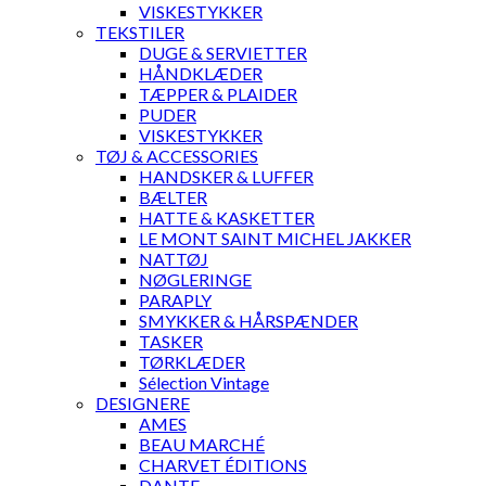
VISKESTYKKER
TEKSTILER
DUGE & SERVIETTER
HÅNDKLÆDER
TÆPPER & PLAIDER
PUDER
VISKESTYKKER
TØJ & ACCESSORIES
HANDSKER & LUFFER
BÆLTER
HATTE & KASKETTER
LE MONT SAINT MICHEL JAKKER
NATTØJ
NØGLERINGE
PARAPLY
SMYKKER & HÅRSPÆNDER
TASKER
TØRKLÆDER
Sélection Vintage
DESIGNERE
AMES
BEAU MARCHÉ
CHARVET ÉDITIONS
DANTE