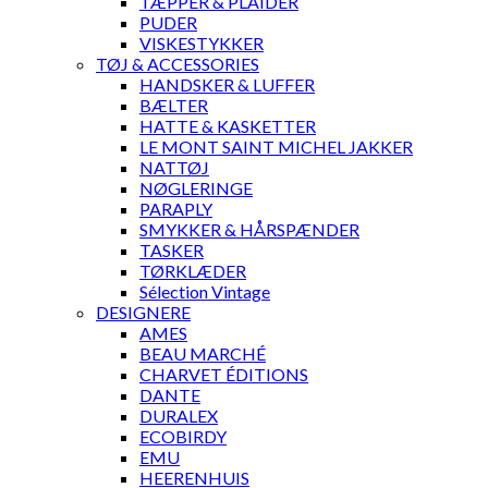
TÆPPER & PLAIDER
PUDER
VISKESTYKKER
TØJ & ACCESSORIES
HANDSKER & LUFFER
BÆLTER
HATTE & KASKETTER
LE MONT SAINT MICHEL JAKKER
NATTØJ
NØGLERINGE
PARAPLY
SMYKKER & HÅRSPÆNDER
TASKER
TØRKLÆDER
Sélection Vintage
DESIGNERE
AMES
BEAU MARCHÉ
CHARVET ÉDITIONS
DANTE
DURALEX
ECOBIRDY
EMU
HEERENHUIS