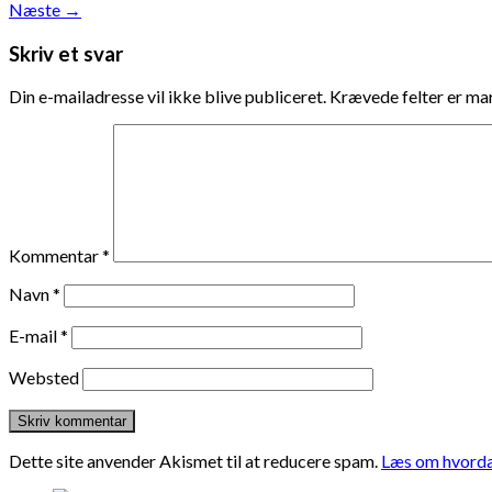
Næste
→
Skriv et svar
Din e-mailadresse vil ikke blive publiceret.
Krævede felter er m
Kommentar
*
Navn
*
E-mail
*
Websted
Dette site anvender Akismet til at reducere spam.
Læs om hvorda