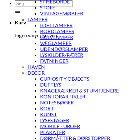
SPISEBORDE
Søg
STOLE
efter:
VINTAGEMØBLER
LAMPER
Kurv
LOFTLAMPER
BORDLAMPER
Ingen varer i kurven.
GULVLAMPER
VÆGLAMPER
UDENDØRSLAMPER
LYSKILDER/PÆRER
FATNINGER
HAVEN
DECOR
CURIOSITY OBJECTS
DUFTLYS
KNAGERÆKKER & STUMTJENERE
KONTORARTIKLER
NOTESBØGER
KORT
KUNST
LYSESTAGER
MOBILE - UROER
PLAKATER
DØRMÅTTER & DØRSTOPPER