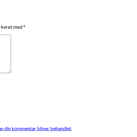
arkeret med
*
n din kommentar bliver behandlet
.