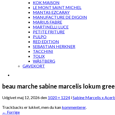
KOK MAISON
LE MONT SAINT MICHEL
MANTAS EZCARAY
MANUFACTURE DE DIGOIN
MARIUS FABRE
MARTINELLI LUCE
PETITE FRITURE
PULPO
RED EDITION
SEBASTIAN HERKNER
TACCHINI
TOLIX
WÄSTBERG
GAVEKORT
beau marche sabine marcelis lokum gree
Udgivet
maj 12, 2026
den
1020 × 1224
i
Sabine Marcelis x Acer
Trackbacks er lukket, men du kan
kommenterer
.
←
Forrige