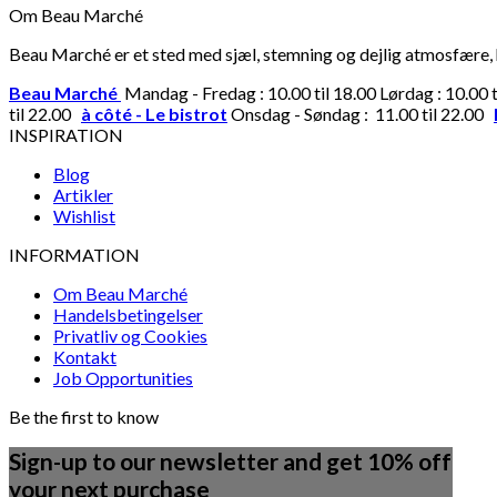
Om Beau Marché
Beau Marché er et sted med sjæl, stemning og dejlig atmosfære, hv
Beau Marché
Mandag - Fredag : 10.00 til 18.00 Lørdag : 10.00 
til 22.00
à côté - Le bistrot
Onsdag - Søndag : 11.00 til 22.00
INSPIRATION
Blog
Artikler
Wishlist
INFORMATION
Om Beau Marché
Handelsbetingelser
Privatliv og Cookies
Kontakt
Job Opportunities
Be the first to know
Sign-up to our newsletter and get 10% off
your next purchase