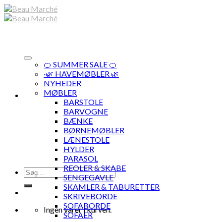
Skip
to
content
🍊 SUMMER SALE 🍊
·🌿 HAVEMØBLER 🌿
NYHEDER
MØBLER
BARSTOLE
BARVOGNE
BÆNKE
BØRNEMØBLER
LÆNESTOLE
HYLDER
PARASOL
REOLER & SKABE
Søg
SENGEGAVLE
efter:
SKAMLER & TABURETTER
SKRIVEBORDE
SOFABORDE
Ingen varer i kurven.
SOFAER