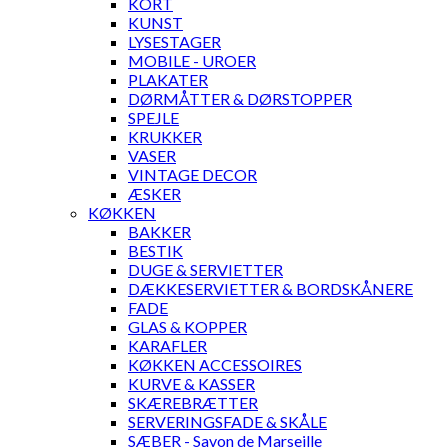
KORT
KUNST
LYSESTAGER
MOBILE - UROER
PLAKATER
DØRMÅTTER & DØRSTOPPER
SPEJLE
KRUKKER
VASER
VINTAGE DECOR
ÆSKER
KØKKEN
BAKKER
BESTIK
DUGE & SERVIETTER
DÆKKESERVIETTER & BORDSKÅNERE
FADE
GLAS & KOPPER
KARAFLER
KØKKEN ACCESSOIRES
KURVE & KASSER
SKÆREBRÆTTER
SERVERINGSFADE & SKÅLE
SÆBER - Savon de Marseille