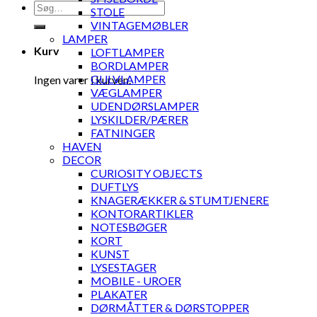
Søg
STOLE
efter:
VINTAGEMØBLER
LAMPER
Kurv
LOFTLAMPER
BORDLAMPER
GULVLAMPER
Ingen varer i kurven.
VÆGLAMPER
UDENDØRSLAMPER
LYSKILDER/PÆRER
FATNINGER
HAVEN
DECOR
CURIOSITY OBJECTS
DUFTLYS
KNAGERÆKKER & STUMTJENERE
KONTORARTIKLER
NOTESBØGER
KORT
KUNST
LYSESTAGER
MOBILE - UROER
PLAKATER
DØRMÅTTER & DØRSTOPPER