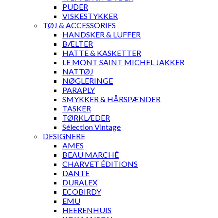
PUDER
VISKESTYKKER
TØJ & ACCESSORIES
HANDSKER & LUFFER
BÆLTER
HATTE & KASKETTER
LE MONT SAINT MICHEL JAKKER
NATTØJ
NØGLERINGE
PARAPLY
SMYKKER & HÅRSPÆNDER
TASKER
TØRKLÆDER
Sélection Vintage
DESIGNERE
AMES
BEAU MARCHÉ
CHARVET ÉDITIONS
DANTE
DURALEX
ECOBIRDY
EMU
HEERENHUIS