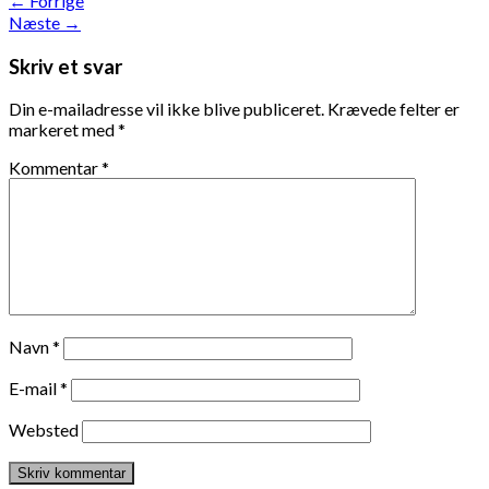
←
Forrige
Næste
→
Skriv et svar
Din e-mailadresse vil ikke blive publiceret.
Krævede felter er
markeret med
*
Kommentar
*
Navn
*
E-mail
*
Websted