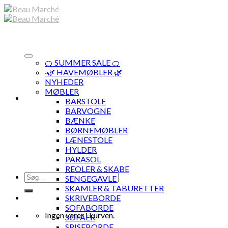
Skip
to
content
🍊 SUMMER SALE 🍊
·🌿 HAVEMØBLER 🌿
NYHEDER
MØBLER
BARSTOLE
BARVOGNE
BÆNKE
BØRNEMØBLER
LÆNESTOLE
HYLDER
PARASOL
REOLER & SKABE
Søg
SENGEGAVLE
efter:
SKAMLER & TABURETTER
SKRIVEBORDE
SOFABORDE
Ingen varer i kurven.
SOFAER
SPISEBORDE