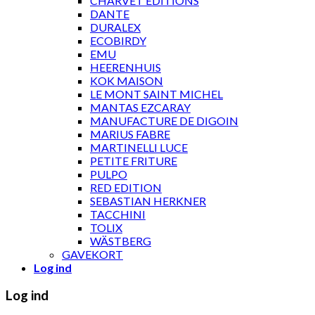
CHARVET ÉDITIONS
DANTE
DURALEX
ECOBIRDY
EMU
HEERENHUIS
KOK MAISON
LE MONT SAINT MICHEL
MANTAS EZCARAY
MANUFACTURE DE DIGOIN
MARIUS FABRE
MARTINELLI LUCE
PETITE FRITURE
PULPO
RED EDITION
SEBASTIAN HERKNER
TACCHINI
TOLIX
WÄSTBERG
GAVEKORT
Log ind
Log ind