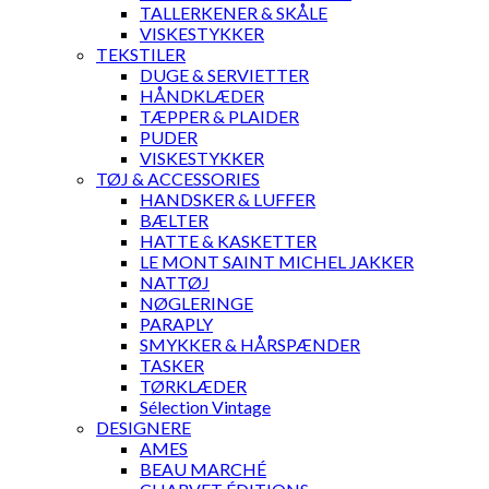
TALLERKENER & SKÅLE
VISKESTYKKER
TEKSTILER
DUGE & SERVIETTER
HÅNDKLÆDER
TÆPPER & PLAIDER
PUDER
VISKESTYKKER
TØJ & ACCESSORIES
HANDSKER & LUFFER
BÆLTER
HATTE & KASKETTER
LE MONT SAINT MICHEL JAKKER
NATTØJ
NØGLERINGE
PARAPLY
SMYKKER & HÅRSPÆNDER
TASKER
TØRKLÆDER
Sélection Vintage
DESIGNERE
AMES
BEAU MARCHÉ