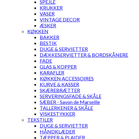
SPEJLE
KRUKKER
VASER
VINTAGE DECOR
ÆSKER
KØKKEN
BAKKER
BESTIK
DUGE & SERVIETTER
DÆKKESERVIETTER & BORDSKÅNERE
FADE
GLAS & KOPPER
KARAFLER
KØKKEN ACCESSOIRES
KURVE & KASSER
SKÆREBRÆTTER
SERVERINGSFADE & SKÅLE
SÆBER - Savon de Marseille
TALLERKENER & SKÅLE
VISKESTYKKER
TEKSTILER
DUGE & SERVIETTER
HÅNDKLÆDER
TÆPPER & PLAIDER