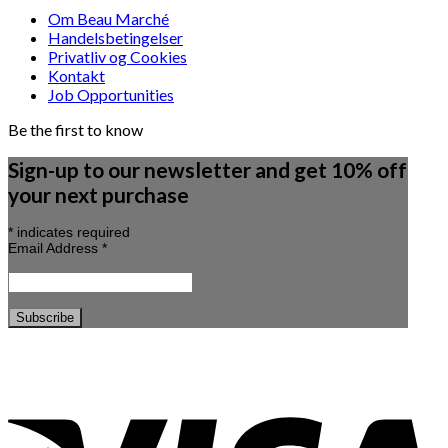
Om Beau Marché
Handelsbetingelser
Privatliv og Cookies
Kontakt
Job Opportunities
Be the first to know
Sign-up to our newsletter and get 10% off
your next purchase
*
indicates required
Email Address
*