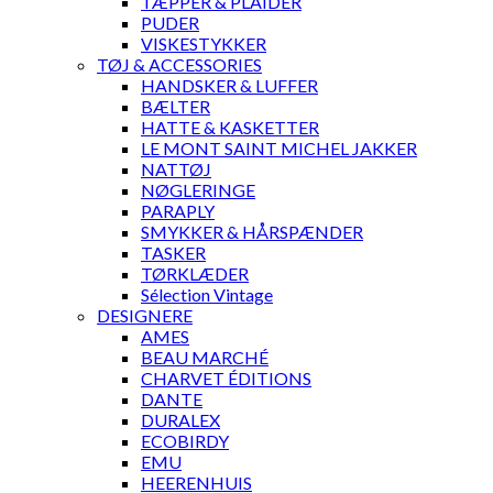
TÆPPER & PLAIDER
PUDER
VISKESTYKKER
TØJ & ACCESSORIES
HANDSKER & LUFFER
BÆLTER
HATTE & KASKETTER
LE MONT SAINT MICHEL JAKKER
NATTØJ
NØGLERINGE
PARAPLY
SMYKKER & HÅRSPÆNDER
TASKER
TØRKLÆDER
Sélection Vintage
DESIGNERE
AMES
BEAU MARCHÉ
CHARVET ÉDITIONS
DANTE
DURALEX
ECOBIRDY
EMU
HEERENHUIS