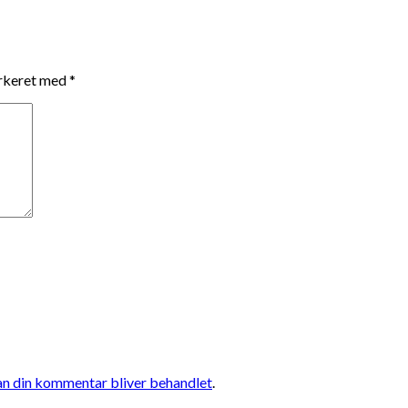
arkeret med
*
n din kommentar bliver behandlet
.