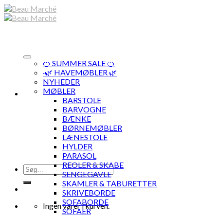
Skip
to
content
🍊 SUMMER SALE 🍊
·🌿 HAVEMØBLER 🌿
NYHEDER
MØBLER
BARSTOLE
BARVOGNE
BÆNKE
BØRNEMØBLER
LÆNESTOLE
HYLDER
PARASOL
REOLER & SKABE
Søg
SENGEGAVLE
efter:
SKAMLER & TABURETTER
SKRIVEBORDE
SOFABORDE
Ingen varer i kurven.
SOFAER