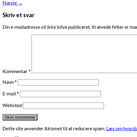
Næste
→
Skriv et svar
Din e-mailadresse vil ikke blive publiceret.
Krævede felter er m
Kommentar
*
Navn
*
E-mail
*
Websted
Dette site anvender Akismet til at reducere spam.
Læs om hvorda