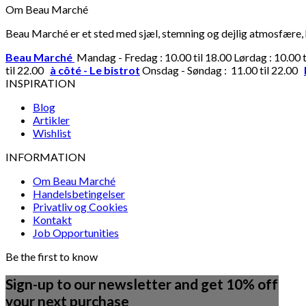
Om Beau Marché
Beau Marché er et sted med sjæl, stemning og dejlig atmosfære, hv
Beau Marché
Mandag - Fredag : 10.00 til 18.00 Lørdag : 10.00 
til 22.00
à côté - Le bistrot
Onsdag - Søndag : 11.00 til 22.00
INSPIRATION
Blog
Artikler
Wishlist
INFORMATION
Om Beau Marché
Handelsbetingelser
Privatliv og Cookies
Kontakt
Job Opportunities
Be the first to know
Sign-up to our newsletter and get 10% off
your next purchase