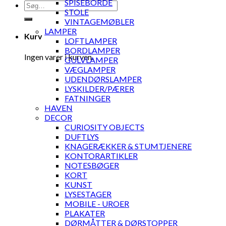
SPISEBORDE
Søg
STOLE
efter:
VINTAGEMØBLER
LAMPER
Kurv
LOFTLAMPER
BORDLAMPER
Ingen varer i kurven.
GULVLAMPER
VÆGLAMPER
UDENDØRSLAMPER
LYSKILDER/PÆRER
FATNINGER
HAVEN
DECOR
CURIOSITY OBJECTS
DUFTLYS
KNAGERÆKKER & STUMTJENERE
KONTORARTIKLER
NOTESBØGER
KORT
KUNST
LYSESTAGER
MOBILE - UROER
PLAKATER
DØRMÅTTER & DØRSTOPPER