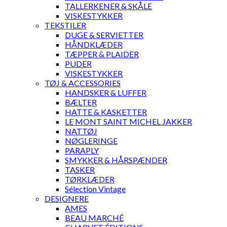
TALLERKENER & SKÅLE
VISKESTYKKER
TEKSTILER
DUGE & SERVIETTER
HÅNDKLÆDER
TÆPPER & PLAIDER
PUDER
VISKESTYKKER
TØJ & ACCESSORIES
HANDSKER & LUFFER
BÆLTER
HATTE & KASKETTER
LE MONT SAINT MICHEL JAKKER
NATTØJ
NØGLERINGE
PARAPLY
SMYKKER & HÅRSPÆNDER
TASKER
TØRKLÆDER
Sélection Vintage
DESIGNERE
AMES
BEAU MARCHÉ