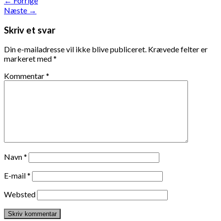
←
Forrige
Næste
→
Skriv et svar
Din e-mailadresse vil ikke blive publiceret.
Krævede felter er
markeret med
*
Kommentar
*
Navn
*
E-mail
*
Websted