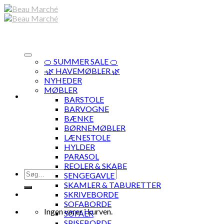
Skip
to
content
🍊 SUMMER SALE 🍊
·🌿 HAVEMØBLER 🌿
NYHEDER
MØBLER
BARSTOLE
BARVOGNE
BÆNKE
BØRNEMØBLER
LÆNESTOLE
HYLDER
PARASOL
REOLER & SKABE
Søg
SENGEGAVLE
efter:
SKAMLER & TABURETTER
SKRIVEBORDE
SOFABORDE
Ingen varer i kurven.
SOFAER
SPISEBORDE