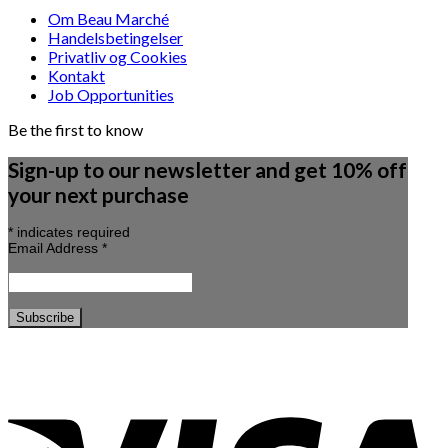
Om Beau Marché
Handelsbetingelser
Privatliv og Cookies
Kontakt
Job Opportunities
Be the first to know
Sign-up to our newsletter and get 10% off
your next purchase
*
indicates required
Email Address
*