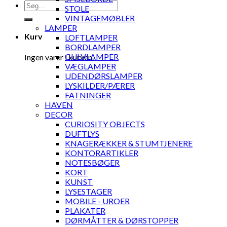
Søg
STOLE
efter:
VINTAGEMØBLER
LAMPER
Kurv
LOFTLAMPER
BORDLAMPER
GULVLAMPER
Ingen varer i kurven.
VÆGLAMPER
UDENDØRSLAMPER
LYSKILDER/PÆRER
FATNINGER
HAVEN
DECOR
CURIOSITY OBJECTS
DUFTLYS
KNAGERÆKKER & STUMTJENERE
KONTORARTIKLER
NOTESBØGER
KORT
KUNST
LYSESTAGER
MOBILE - UROER
PLAKATER
DØRMÅTTER & DØRSTOPPER