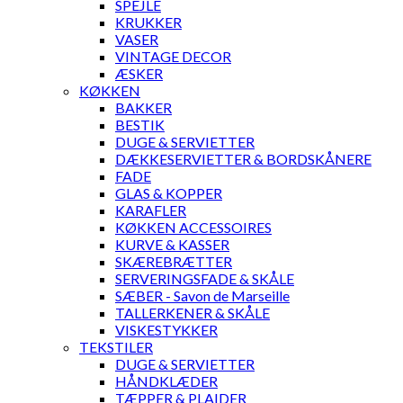
SPEJLE
KRUKKER
VASER
VINTAGE DECOR
ÆSKER
KØKKEN
BAKKER
BESTIK
DUGE & SERVIETTER
DÆKKESERVIETTER & BORDSKÅNERE
FADE
GLAS & KOPPER
KARAFLER
KØKKEN ACCESSOIRES
KURVE & KASSER
SKÆREBRÆTTER
SERVERINGSFADE & SKÅLE
SÆBER - Savon de Marseille
TALLERKENER & SKÅLE
VISKESTYKKER
TEKSTILER
DUGE & SERVIETTER
HÅNDKLÆDER
TÆPPER & PLAIDER