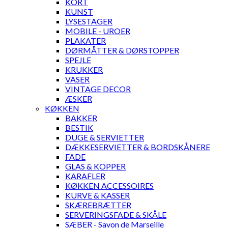
KORT
KUNST
LYSESTAGER
MOBILE - UROER
PLAKATER
DØRMÅTTER & DØRSTOPPER
SPEJLE
KRUKKER
VASER
VINTAGE DECOR
ÆSKER
KØKKEN
BAKKER
BESTIK
DUGE & SERVIETTER
DÆKKESERVIETTER & BORDSKÅNERE
FADE
GLAS & KOPPER
KARAFLER
KØKKEN ACCESSOIRES
KURVE & KASSER
SKÆREBRÆTTER
SERVERINGSFADE & SKÅLE
SÆBER - Savon de Marseille