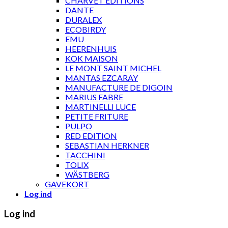
CHARVET ÉDITIONS
DANTE
DURALEX
ECOBIRDY
EMU
HEERENHUIS
KOK MAISON
LE MONT SAINT MICHEL
MANTAS EZCARAY
MANUFACTURE DE DIGOIN
MARIUS FABRE
MARTINELLI LUCE
PETITE FRITURE
PULPO
RED EDITION
SEBASTIAN HERKNER
TACCHINI
TOLIX
WÄSTBERG
GAVEKORT
Log ind
Log ind