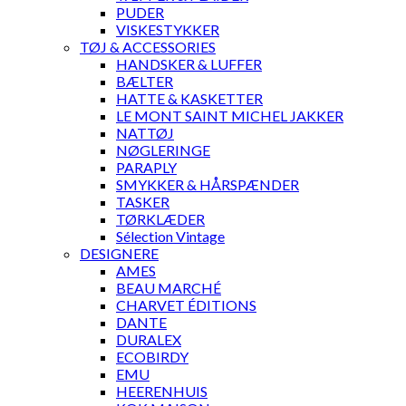
PUDER
VISKESTYKKER
TØJ & ACCESSORIES
HANDSKER & LUFFER
BÆLTER
HATTE & KASKETTER
LE MONT SAINT MICHEL JAKKER
NATTØJ
NØGLERINGE
PARAPLY
SMYKKER & HÅRSPÆNDER
TASKER
TØRKLÆDER
Sélection Vintage
DESIGNERE
AMES
BEAU MARCHÉ
CHARVET ÉDITIONS
DANTE
DURALEX
ECOBIRDY
EMU
HEERENHUIS