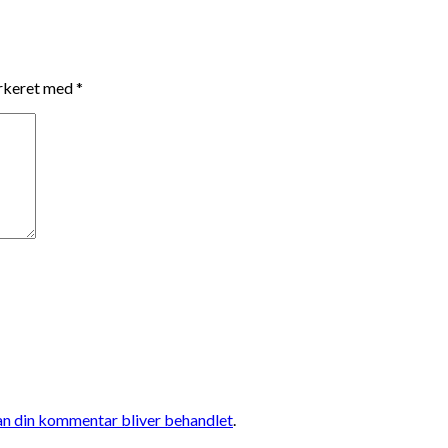
arkeret med
*
n din kommentar bliver behandlet
.