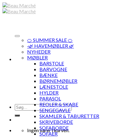
Skip
to
content
🍊 SUMMER SALE 🍊
·🌿 HAVEMØBLER 🌿
NYHEDER
MØBLER
BARSTOLE
BARVOGNE
BÆNKE
BØRNEMØBLER
LÆNESTOLE
HYLDER
PARASOL
REOLER & SKABE
Søg
SENGEGAVLE
efter:
SKAMLER & TABURETTER
SKRIVEBORDE
SOFABORDE
Ingen varer i kurven.
SOFAER