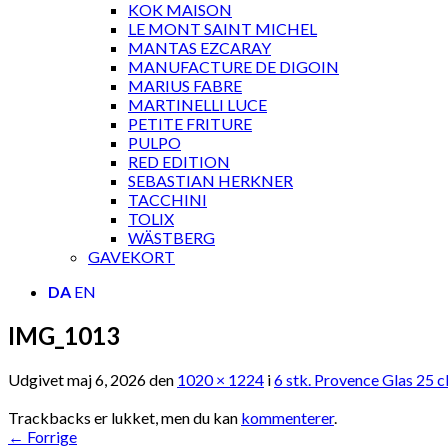
KOK MAISON
LE MONT SAINT MICHEL
MANTAS EZCARAY
MANUFACTURE DE DIGOIN
MARIUS FABRE
MARTINELLI LUCE
PETITE FRITURE
PULPO
RED EDITION
SEBASTIAN HERKNER
TACCHINI
TOLIX
WÄSTBERG
GAVEKORT
DA
EN
IMG_1013
Udgivet
maj 6, 2026
den
1020 × 1224
i
6 stk. Provence Glas 25 c
Trackbacks er lukket, men du kan
kommenterer
.
←
Forrige