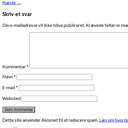
Næste
→
Skriv et svar
Din e-mailadresse vil ikke blive publiceret.
Krævede felter er m
Kommentar
*
Navn
*
E-mail
*
Websted
Dette site anvender Akismet til at reducere spam.
Læs om hvorda