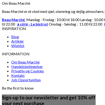
Om Beau Marché
Beau Marché er et sted med sjæl, stemning og dejlig atmosfære, hv
Beau Marché
Mandag - Fredag : 10.00 til 18.00 Lørdag : 10.00 
til 22.00
à côté - Le bistrot
Onsdag - Søndag : 11.00 til 22.00
INSPIRATION
Blog
Artikler
Wishlist
INFORMATION
Om Beau Marché
Handelsbetingelser
Privatliv og Cookies
Kontakt
Job Opportunities
Be the first to know
Sign-up to our newsletter and get 10% off
your next purchase