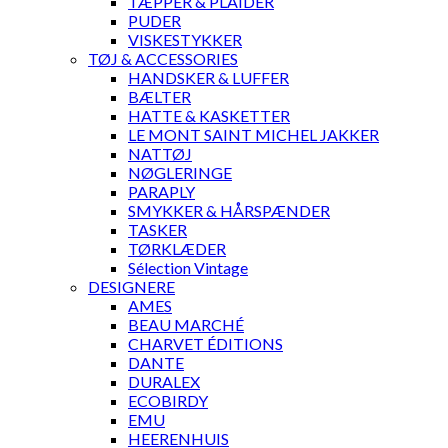
TÆPPER & PLAIDER
PUDER
VISKESTYKKER
TØJ & ACCESSORIES
HANDSKER & LUFFER
BÆLTER
HATTE & KASKETTER
LE MONT SAINT MICHEL JAKKER
NATTØJ
NØGLERINGE
PARAPLY
SMYKKER & HÅRSPÆNDER
TASKER
TØRKLÆDER
Sélection Vintage
DESIGNERE
AMES
BEAU MARCHÉ
CHARVET ÉDITIONS
DANTE
DURALEX
ECOBIRDY
EMU
HEERENHUIS