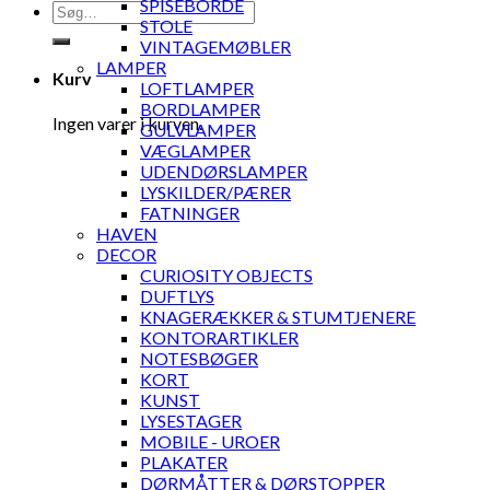
SPISEBORDE
Søg
STOLE
efter:
VINTAGEMØBLER
LAMPER
Kurv
LOFTLAMPER
BORDLAMPER
Ingen varer i kurven.
GULVLAMPER
VÆGLAMPER
UDENDØRSLAMPER
LYSKILDER/PÆRER
FATNINGER
HAVEN
DECOR
CURIOSITY OBJECTS
DUFTLYS
KNAGERÆKKER & STUMTJENERE
KONTORARTIKLER
NOTESBØGER
KORT
KUNST
LYSESTAGER
MOBILE - UROER
PLAKATER
DØRMÅTTER & DØRSTOPPER