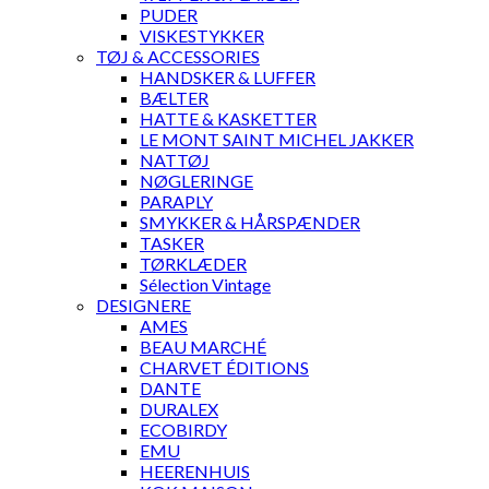
PUDER
VISKESTYKKER
TØJ & ACCESSORIES
HANDSKER & LUFFER
BÆLTER
HATTE & KASKETTER
LE MONT SAINT MICHEL JAKKER
NATTØJ
NØGLERINGE
PARAPLY
SMYKKER & HÅRSPÆNDER
TASKER
TØRKLÆDER
Sélection Vintage
DESIGNERE
AMES
BEAU MARCHÉ
CHARVET ÉDITIONS
DANTE
DURALEX
ECOBIRDY
EMU
HEERENHUIS