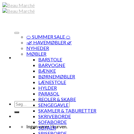
Skip
to
content
🍊 SUMMER SALE 🍊
·🌿 HAVEMØBLER 🌿
NYHEDER
MØBLER
BARSTOLE
BARVOGNE
BÆNKE
BØRNEMØBLER
LÆNESTOLE
HYLDER
PARASOL
REOLER & SKABE
Søg
SENGEGAVLE
efter:
SKAMLER & TABURETTER
SKRIVEBORDE
SOFABORDE
Ingen varer i kurven.
SOFAER
SPISEBORDE