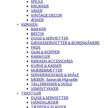
SPEJLE
KRUKKER
VASER
VINTAGE DECOR
ÆSKER
KØKKEN
BAKKER
BESTIK
DUGE & SERVIETTER
DÆKKESERVIETTER & BORDSKÅNERE
FADE
GLAS & KOPPER
KARAFLER
KØKKEN ACCESSOIRES
KURVE & KASSER
SKÆREBRÆTTER
SERVERINGSFADE & SKÅLE
SÆBER - Savon de Marseille
TALLERKENER & SKÅLE
VISKESTYKKER
TEKSTILER
DUGE & SERVIETTER
HÅNDKLÆDER
TÆPPER & PLAIDER