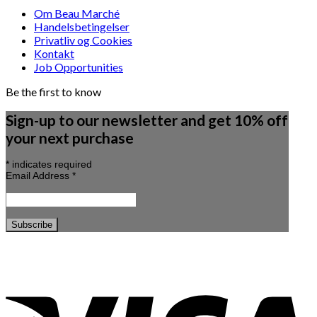
Om Beau Marché
Handelsbetingelser
Privatliv og Cookies
Kontakt
Job Opportunities
Be the first to know
Sign-up to our newsletter and get 10% off
your next purchase
*
indicates required
Email Address
*