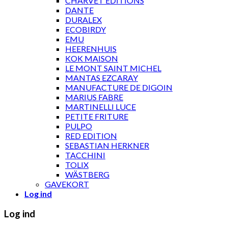
CHARVET ÉDITIONS
DANTE
DURALEX
ECOBIRDY
EMU
HEERENHUIS
KOK MAISON
LE MONT SAINT MICHEL
MANTAS EZCARAY
MANUFACTURE DE DIGOIN
MARIUS FABRE
MARTINELLI LUCE
PETITE FRITURE
PULPO
RED EDITION
SEBASTIAN HERKNER
TACCHINI
TOLIX
WÄSTBERG
GAVEKORT
Log ind
Log ind