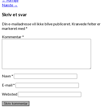
←
Forrige
Næste
→
Skriv et svar
Din e-mailadresse vil ikke blive publiceret.
Krævede felter er
markeret med
*
Kommentar
*
Navn
*
E-mail
*
Websted