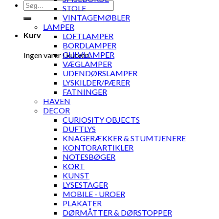
Søg
STOLE
efter:
VINTAGEMØBLER
LAMPER
Kurv
LOFTLAMPER
BORDLAMPER
GULVLAMPER
Ingen varer i kurven.
VÆGLAMPER
UDENDØRSLAMPER
LYSKILDER/PÆRER
FATNINGER
HAVEN
DECOR
CURIOSITY OBJECTS
DUFTLYS
KNAGERÆKKER & STUMTJENERE
KONTORARTIKLER
NOTESBØGER
KORT
KUNST
LYSESTAGER
MOBILE - UROER
PLAKATER
DØRMÅTTER & DØRSTOPPER