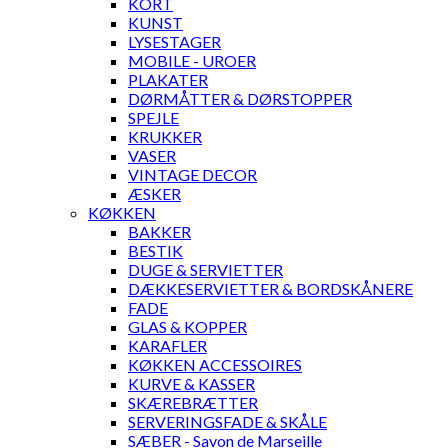
KORT
KUNST
LYSESTAGER
MOBILE - UROER
PLAKATER
DØRMÅTTER & DØRSTOPPER
SPEJLE
KRUKKER
VASER
VINTAGE DECOR
ÆSKER
KØKKEN
BAKKER
BESTIK
DUGE & SERVIETTER
DÆKKESERVIETTER & BORDSKÅNERE
FADE
GLAS & KOPPER
KARAFLER
KØKKEN ACCESSOIRES
KURVE & KASSER
SKÆREBRÆTTER
SERVERINGSFADE & SKÅLE
SÆBER - Savon de Marseille