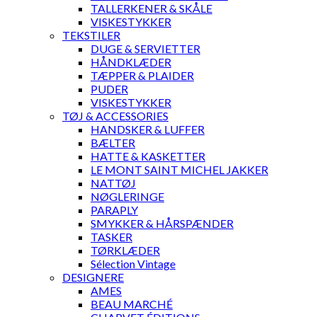
TALLERKENER & SKÅLE
VISKESTYKKER
TEKSTILER
DUGE & SERVIETTER
HÅNDKLÆDER
TÆPPER & PLAIDER
PUDER
VISKESTYKKER
TØJ & ACCESSORIES
HANDSKER & LUFFER
BÆLTER
HATTE & KASKETTER
LE MONT SAINT MICHEL JAKKER
NATTØJ
NØGLERINGE
PARAPLY
SMYKKER & HÅRSPÆNDER
TASKER
TØRKLÆDER
Sélection Vintage
DESIGNERE
AMES
BEAU MARCHÉ