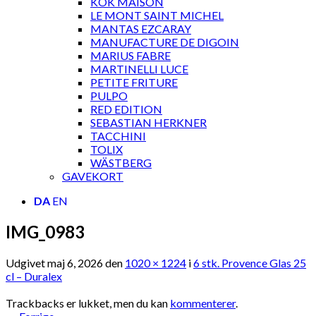
KOK MAISON
LE MONT SAINT MICHEL
MANTAS EZCARAY
MANUFACTURE DE DIGOIN
MARIUS FABRE
MARTINELLI LUCE
PETITE FRITURE
PULPO
RED EDITION
SEBASTIAN HERKNER
TACCHINI
TOLIX
WÄSTBERG
GAVEKORT
DA
EN
IMG_0983
Udgivet
maj 6, 2026
den
1020 × 1224
i
6 stk. Provence Glas 25
cl – Duralex
Trackbacks er lukket, men du kan
kommenterer
.