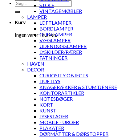
Søg
STOLE
efter:
VINTAGEMØBLER
LAMPER
Kurv
LOFTLAMPER
BORDLAMPER
GULVLAMPER
Ingen varer i kurven.
VÆGLAMPER
UDENDØRSLAMPER
LYSKILDER/PÆRER
FATNINGER
HAVEN
DECOR
CURIOSITY OBJECTS
DUFTLYS
KNAGERÆKKER & STUMTJENERE
KONTORARTIKLER
NOTESBØGER
KORT
KUNST
LYSESTAGER
MOBILE - UROER
PLAKATER
DØRMÅTTER & DØRSTOPPER