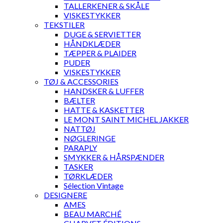
TALLERKENER & SKÅLE
VISKESTYKKER
TEKSTILER
DUGE & SERVIETTER
HÅNDKLÆDER
TÆPPER & PLAIDER
PUDER
VISKESTYKKER
TØJ & ACCESSORIES
HANDSKER & LUFFER
BÆLTER
HATTE & KASKETTER
LE MONT SAINT MICHEL JAKKER
NATTØJ
NØGLERINGE
PARAPLY
SMYKKER & HÅRSPÆNDER
TASKER
TØRKLÆDER
Sélection Vintage
DESIGNERE
AMES
BEAU MARCHÉ