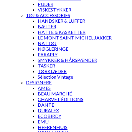
PUDER
VISKESTYKKER
TØJ & ACCESSORIES
HANDSKER & LUFFER
BÆLTER
HATTE & KASKETTER
LE MONT SAINT MICHEL JAKKER
NATTØJ
NØGLERINGE
PARAPLY
SMYKKER & HÅRSPÆNDER
TASKER
TØRKLÆDER
Sélection Vintage
DESIGNERE
AMES
BEAU MARCHÉ
CHARVET ÉDITIONS
DANTE
DURALEX
ECOBIRDY
EMU
HEERENHUIS