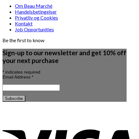
Om Beau Marché
Handelsbetingelser
Privatliv og Cookies
Kontakt
Job Opportunities
Be the first to know
Sign-up to our newsletter and get 10% off
your next purchase
*
indicates required
Email Address
*