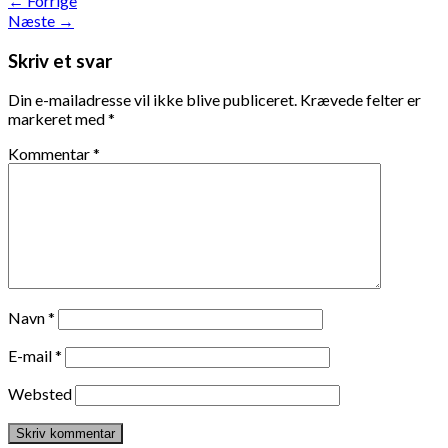
←
Forrige
Næste
→
Skriv et svar
Din e-mailadresse vil ikke blive publiceret.
Krævede felter er
markeret med
*
Kommentar
*
Navn
*
E-mail
*
Websted