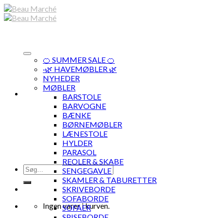
Skip
to
content
🍊 SUMMER SALE 🍊
·🌿 HAVEMØBLER 🌿
NYHEDER
MØBLER
BARSTOLE
BARVOGNE
BÆNKE
BØRNEMØBLER
LÆNESTOLE
HYLDER
PARASOL
REOLER & SKABE
Søg
SENGEGAVLE
efter:
SKAMLER & TABURETTER
SKRIVEBORDE
SOFABORDE
Ingen varer i kurven.
SOFAER
SPISEBORDE