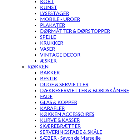
KORT
KUNST
LYSESTAGER
MOBILE - UROER
PLAKATER
DØRMÅTTER & DØRSTOPPER
SPEJLE
KRUKKER
VASER
VINTAGE DECOR
ÆSKER
KØKKEN
BAKKER
BESTIK
DUGE & SERVIETTER
DÆKKESERVIETTER & BORDSKÅNERE
FADE
GLAS & KOPPER
KARAFLER
KØKKEN ACCESSOIRES
KURVE & KASSER
SKÆREBRÆTTER
SERVERINGSFADE & SKÅLE
SÆBER - Savon de Marseille