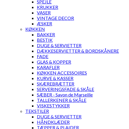
SPEJLE
KRUKKER
VASER
VINTAGE DECOR
ÆSKER
KØKKEN
BAKKER
BESTIK
DUGE & SERVIETTER
DÆKKESERVIETTER & BORDSKÅNERE
FADE
GLAS & KOPPER
KARAFLER
KØKKEN ACCESSOIRES
KURVE & KASSER
SKÆREBRÆTTER
SERVERINGSFADE & SKÅLE
SÆBER - Savon de Marseille
TALLERKENER & SKÅLE
VISKESTYKKER
TEKSTILER
DUGE & SERVIETTER
HÅNDKLÆDER
TÆPPER & PLAIDER