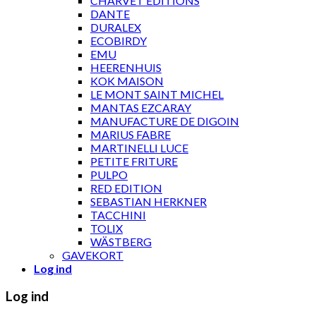
CHARVET ÉDITIONS
DANTE
DURALEX
ECOBIRDY
EMU
HEERENHUIS
KOK MAISON
LE MONT SAINT MICHEL
MANTAS EZCARAY
MANUFACTURE DE DIGOIN
MARIUS FABRE
MARTINELLI LUCE
PETITE FRITURE
PULPO
RED EDITION
SEBASTIAN HERKNER
TACCHINI
TOLIX
WÄSTBERG
GAVEKORT
Log ind
Log ind