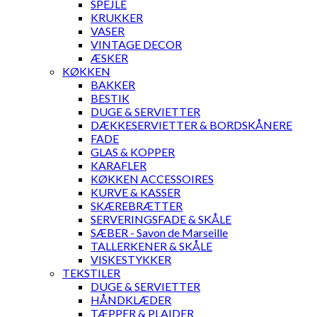
SPEJLE
KRUKKER
VASER
VINTAGE DECOR
ÆSKER
KØKKEN
BAKKER
BESTIK
DUGE & SERVIETTER
DÆKKESERVIETTER & BORDSKÅNERE
FADE
GLAS & KOPPER
KARAFLER
KØKKEN ACCESSOIRES
KURVE & KASSER
SKÆREBRÆTTER
SERVERINGSFADE & SKÅLE
SÆBER - Savon de Marseille
TALLERKENER & SKÅLE
VISKESTYKKER
TEKSTILER
DUGE & SERVIETTER
HÅNDKLÆDER
TÆPPER & PLAIDER