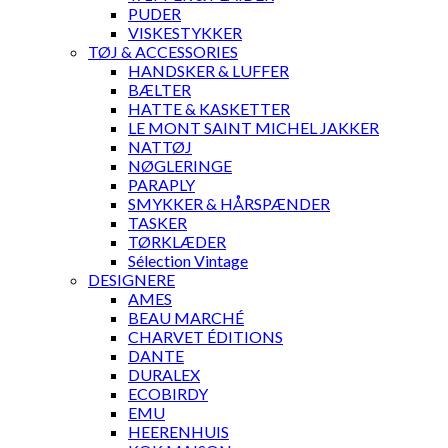
PUDER
VISKESTYKKER
TØJ & ACCESSORIES
HANDSKER & LUFFER
BÆLTER
HATTE & KASKETTER
LE MONT SAINT MICHEL JAKKER
NATTØJ
NØGLERINGE
PARAPLY
SMYKKER & HÅRSPÆNDER
TASKER
TØRKLÆDER
Sélection Vintage
DESIGNERE
AMES
BEAU MARCHÉ
CHARVET ÉDITIONS
DANTE
DURALEX
ECOBIRDY
EMU
HEERENHUIS