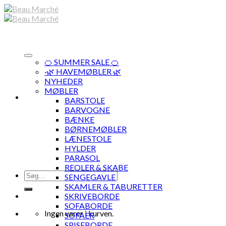
Skip
to
content
🍊 SUMMER SALE 🍊
·🌿 HAVEMØBLER 🌿
NYHEDER
MØBLER
BARSTOLE
BARVOGNE
BÆNKE
BØRNEMØBLER
LÆNESTOLE
HYLDER
PARASOL
REOLER & SKABE
Søg
SENGEGAVLE
efter:
SKAMLER & TABURETTER
SKRIVEBORDE
SOFABORDE
Ingen varer i kurven.
SOFAER
SPISEBORDE