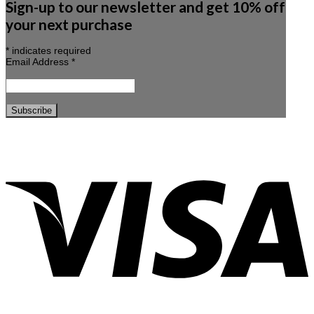
Sign-up to our newsletter and get 10% off
your next purchase
*
indicates required
Email Address
*