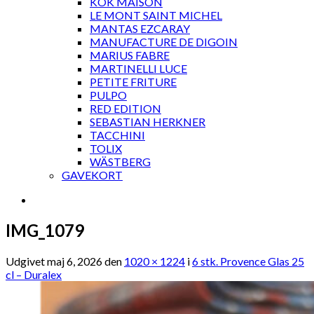
KOK MAISON
LE MONT SAINT MICHEL
MANTAS EZCARAY
MANUFACTURE DE DIGOIN
MARIUS FABRE
MARTINELLI LUCE
PETITE FRITURE
PULPO
RED EDITION
SEBASTIAN HERKNER
TACCHINI
TOLIX
WÄSTBERG
GAVEKORT
IMG_1079
Udgivet
maj 6, 2026
den
1020 × 1224
i
6 stk. Provence Glas 25
cl – Duralex