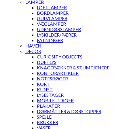
LAMPER
LOFTLAMPER
BORDLAMPER
GULVLAMPER
VÆGLAMPER
UDENDØRSLAMPER
LYSKILDER/PÆRER
FATNINGER
HAVEN
DECOR
CURIOSITY OBJECTS
DUFTLYS
KNAGERÆKKER & STUMTJENERE
KONTORARTIKLER
NOTESBØGER
KORT
KUNST
LYSESTAGER
MOBILE - UROER
PLAKATER
DØRMÅTTER & DØRSTOPPER
SPEJLE
KRUKKER
VASER