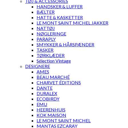
TØJ & ACCESSORIES
HANDSKER & LUFFER
BÆLTER
HATTE & KASKETTER
LE MONT SAINT MICHEL JAKKER
NATTØJ
NØGLERINGE
PARAPLY
SMYKKER & HÅRSPÆNDER
TASKER
TØRKLÆDER
Sélection Vintage
DESIGNERE
AMES
BEAU MARCHÉ
CHARVET ÉDITIONS
DANTE
DURALEX
ECOBIRDY
EMU
HEERENHUIS
KOK MAISON
LE MONT SAINT MICHEL
MANTAS EZCARAY