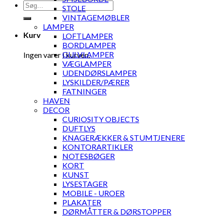
Søg
STOLE
efter:
VINTAGEMØBLER
LAMPER
Kurv
LOFTLAMPER
BORDLAMPER
GULVLAMPER
Ingen varer i kurven.
VÆGLAMPER
UDENDØRSLAMPER
LYSKILDER/PÆRER
FATNINGER
HAVEN
DECOR
CURIOSITY OBJECTS
DUFTLYS
KNAGERÆKKER & STUMTJENERE
KONTORARTIKLER
NOTESBØGER
KORT
KUNST
LYSESTAGER
MOBILE - UROER
PLAKATER
DØRMÅTTER & DØRSTOPPER